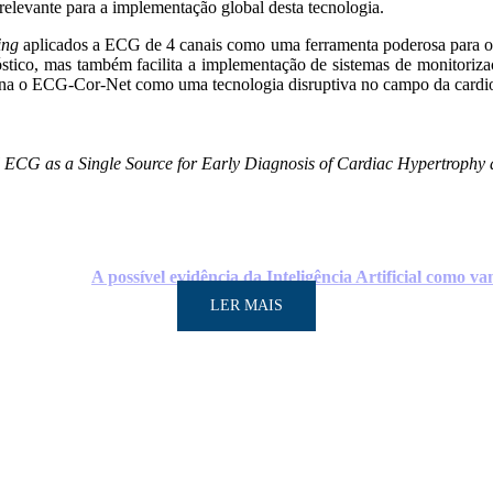
r relevante para a implementação global desta tecnologia.
ing
aplicados a ECG de 4 canais como uma ferramenta poderosa para o di
stico, mas também facilita a implementação de sistemas de monitorizaçã
ciona o ECG-Cor-Net como uma tecnologia disruptiva no campo da cardio
ECG as a Single Source for Early Diagnosis of Cardiac Hypertrophy
A possível evidência da Inteligência Artificial como
LER MAIS
LER MAIS