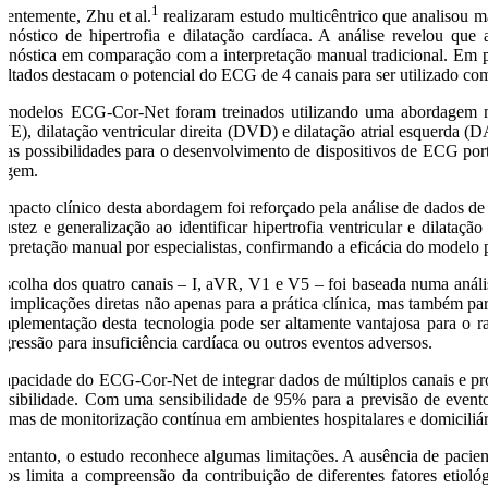
1
centemente, Zhu et al.
realizaram estudo multicêntrico que analisou m
agnóstico de hipertrofia e dilatação cardíaca. A análise revelou qu
agnóstica em comparação com a interpretação manual tradicional. Em par
sultados destacam o potencial do ECG de 4 canais para ser utilizado com
 modelos ECG-Cor-Net foram treinados utilizando uma abordagem multi
VE), dilatação ventricular direita (DVD) e dilatação atrial esquerda
vas possibilidades para o desenvolvimento de dispositivos de ECG port
agem.
impacto clínico desta abordagem foi reforçado pela análise de dados 
bustez e generalização ao identificar hipertrofia ventricular e dilata
erpretação manual por especialistas, confirmando a eficácia do modelo para
escolha dos quatro canais – I, aVR, V1 e V5 – foi baseada numa análi
m implicações diretas não apenas para a prática clínica, mas também p
implementação desta tecnologia pode ser altamente vantajosa para o r
ogressão para insuficiência cardíaca ou outros eventos adversos.
capacidade do ECG-Cor-Net de integrar dados de múltiplos canais e prod
essibilidade. Com uma sensibilidade de 95% para a previsão de eventos
stemas de monitorização contínua em ambientes hospitalares e domiciliár
 entanto, o estudo reconhece algumas limitações. A ausência de pacient
dos limita a compreensão da contribuição de diferentes fatores etioló