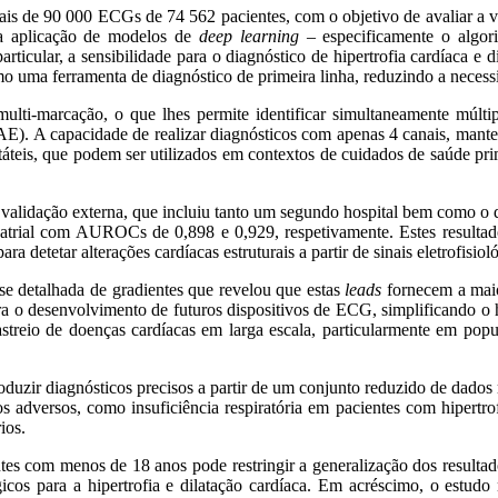
ais de 90 000 ECGs de 74 562 pacientes, com o objetivo de avaliar a vi
e a aplicação de modelos de
deep learning
– especificamente o algor
ticular, a sensibilidade para o diagnóstico de hipertrofia cardíaca e
o uma ferramenta de diagnóstico de primeira linha, reduzindo a necessi
-marcação, o que lhes permite identificar simultaneamente múltiplas
 (DAE). A capacidade de realizar diagnósticos com apenas 4 canais, 
áteis, que podem ser utilizados em contextos de cuidados de saúde pr
de validação externa, que incluiu tanto um segundo hospital bem como
ção atrial com AUROCs de 0,898 e 0,929, respetivamente. Estes resulta
 detetar alterações cardíacas estruturais a partir de sinais eletrofisioló
se detalhada de gradientes que revelou que estas
leads
fornecem a maio
ara o desenvolvimento de futuros dispositivos de ECG, simplificando 
astreio de doenças cardíacas em larga escala, particularmente em popu
uzir diagnósticos precisos a partir de um conjunto reduzido de dados 
 adversos, como insuficiência respiratória em pacientes com hipertro
ios.
es com menos de 18 anos pode restringir a generalização dos resultado
gicos para a hipertrofia e dilatação cardíaca. Em acréscimo, o estud