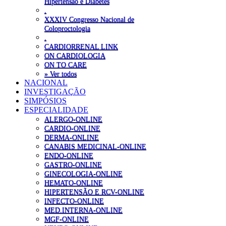
Hipertensão e Diabetes
.
XXXIV Congresso Nacional de
Coloproctologia
.
CARDIORRENAL LINK
ON CARDIOLOGIA
ON TO CARE
» Ver todos
NACIONAL
INVESTIGAÇÃO
SIMPÓSIOS
ESPECIALIDADE
ALERGO-ONLINE
CARDIO-ONLINE
DERMA-ONLINE
CANABIS MEDICINAL-ONLINE
ENDO-ONLINE
GASTRO-ONLINE
GINECOLOGIA-ONLINE
HEMATO-ONLINE
HIPERTENSÃO E RCV-ONLINE
INFECTO-ONLINE
MED.INTERNA-ONLINE
MGF-ONLINE