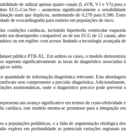
abilidade de utilizar apenas quatro canais (I, aVR, V1 e V5) para o
itmo ECG-Cor-Net – aumentou significativamente a sensibilidade
 dilatação mais que duplicou, aumentando de 0,270 para 0,586. Estes
dade de ecocardiografia para rastreio em populações de risco.
 condições cardíacas, incluindo hipertrofia ventricular esquerda
mantendo um desempenho comparável ao de um ECG de 12 canais, abre
imários ou em regiões com acesso limitado a tecnologia avançada de
 o dataset público PTB-XL. Em ambos os casos, o modelo demonstrou
dos superam significativamente as taxas de diagnóstico associadas à
gicos subtis.
r quantidade de informação diagnóstica relevante. Esta abordagem
o hardware sem comprometer a precisão diagnóstica. Adicionalmente,
lações assintomáticas, onde o diagnóstico precoce pode prevenir a
representa um avanço significativo em termos de custo-efetividade e
fia cardíaca, este modelo mostra-se promissor para a integração em
s a populações pediátricas, e a falta de segmentação etiológica dos
o não explora em profundidade as potenciais variações regionais ou