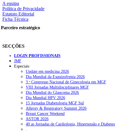
squisar
A equipa
Política de Privacidade
Estatuto Editorial
Ficha Técnica
OTÍCIAS RECENTES
Parceiro estratégico
Quase 11.900 jovens recorreram aos cheques psicólogo e nutricioni
SECÇÕES
ULS de Coimbra estreia cirurgia endoscópica do ouvido com apoio
LOGIN PROFISSIONAIS
Enfermeiros exigem esclarecimentos sobre eventual gestão privad
JMF
Especiais
Ordem dos Médicos alerta para riscos no novo sistema de acesso a c
Update em medicina 2026
Dia Mundial da Esquizofrenia 2026
Portugal está a formar os médicos de que precisa?
6 de Agosto, 202
3.ᵒ Congresso Nacional de Ginecologia em MGF
VIII Jornadas Multidisciplinares MGF
Dia Mundial do Glaucoma 2026
OTÍCIAS MAIS LIDAS
Dia Mundial HPV 2026
15 Jornadas Diabetologia MGF Sul
Allergy & Respiratory Summit 2026
Enfermagem Forense. “Da urgência ao tribunal, cada gesto c
Breast Cancer Weekend
203 visualizações
ASTOR 2026
40.as Jornadas de Cardiologia, Hipertensão e Diabetes
.