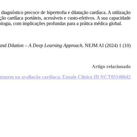
agnóstico precoce de hipertrofia e dilatação cardíaca. A utilização
o cardíaca portáteis, acessíveis e custo-efetivos. A sua capacidade
logia, com implicações profundas para a prática médica global.
 and Dilation – A Deep Learning Approach
, NEJM AI (2024) 1 (10)
Artigo relacionado
 vantagem na avaliação cardíaca: Ensaio Clínico ID NCT05140642