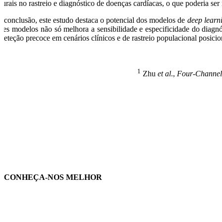
lturais no rastreio e diagnóstico de doenças cardíacas, o que poderia se
 conclusão, este estudo destaca o potencial dos modelos de
deep learn
stes modelos não só melhora a sensibilidade e especificidade do diagnó
 deteção precoce em cenários clínicos e de rastreio populacional posi
1
Zhu
et al
.,
Four-Channel 
CONHEÇA-NOS MELHOR
rtilhe nas redes sociais: