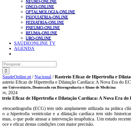
NEURO-ONLINE
ONCO-ONLINE
OFTALMOLOGIA-ONLINE
PSIQUIATRIA-ONLINE
PEDIATRIA-ONLINE
PNEUMO-ONLINE
REUMA-ONLINE
URO-ONLINE
SAÚDEONLINE TV
AGENDA
Pesquisar
SaudeOnline.pt
/
Nacional
/
Rastreio Eficaz de Hipertrofia e Dil
ente Universitário, Doutorado em Bioengenharia e Aluno de Medicina
Nov, 2024
streio Eficaz de Hipertrofia e Dilatação Cardíaca: A Nova Era d
eletrocardiografia (ECG) tem sido amplamente utilizada na prática clí
mo a hipertrofia ventricular e a dilatação cardíaca tem sido histori
ntomas, o que pode atrasar a intervenção terapêutica. Um estudo rece
ecoce e eficaz destas condições com maior precisão.