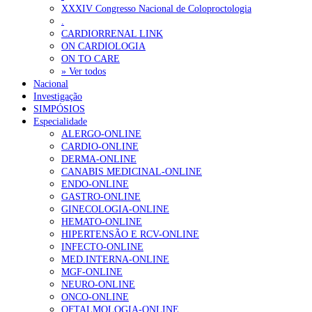
XXXIV Congresso Nacional de Coloproctologia
.
1.º Episódio do Podcast “Frequência Cardio – Sintoniza-te 
CARDIORRENAL LINK
169 visualizações
ON CARDIOLOGIA
ON TO CARE
» Ver todos
Nacional
Investigação
Alguns milhares de utentes podem ficar sem médico de famíl
SIMPÓSIOS
132 visualizações
Especialidade
ALERGO-ONLINE
CARDIO-ONLINE
DERMA-ONLINE
CANABIS MEDICINAL-ONLINE
“Os programas de rastreio do cancro do pulmão são custo-ef
ENDO-ONLINE
93 visualizações
GASTRO-ONLINE
GINECOLOGIA-ONLINE
HEMATO-ONLINE
HIPERTENSÃO E RCV-ONLINE
INFECTO-ONLINE
Quase quatro em cada dez doentes com enfarte apresentavam
MED.INTERNA-ONLINE
87 visualizações
MGF-ONLINE
NEURO-ONLINE
ONCO-ONLINE
OFTALMOLOGIA-ONLINE