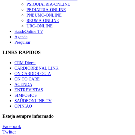
PSIQUIATRIA-ONLINE
Trodelvy aprovado para primeira linha no cancro da mama tr
PEDIATRIA-ONLINE
61 visualizações
PNEUMO-ONLINE
REUMA-ONLINE
URO-ONLINE
SaúdeOnline TV
Agenda
Pesquisar
LINKS RÁPIDOS
CRM Digest
CARDIORRENAL LINK
ON CARDIOLOGIA
ON TO CARE
AGENDA
ENTREVISTAS
SIMPÓSIOS
SAÚDEONLINE.TV
OPINIÃO
Esteja sempre informado
Facebook
Twitter