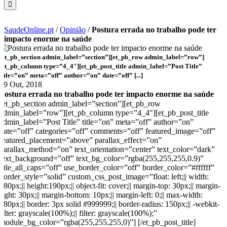
SaudeOnline.pt
/
Opinião
/
Postura errada no trabalho pode ter
impacto enorme na saúde
[et_pb_section admin_label=”section”][et_pb_row admin_label=”row”]
[et_pb_column type=”4_4″][et_pb_post_title admin_label=”Post Title”
title=”on” meta=”off” author=”on” date=”off” [...]
19 Out, 2018
Postura errada no trabalho pode ter impacto enorme na saúde
[et_pb_section admin_label=”section”][et_pb_row
admin_label=”row”][et_pb_column type=”4_4″][et_pb_post_title
admin_label=”Post Title” title=”on” meta=”off” author=”on”
date=”off” categories=”off” comments=”off” featured_image=”off”
featured_placement=”above” parallax_effect=”on”
parallax_method=”on” text_orientation=”center” text_color=”dark”
text_background=”off” text_bg_color=”rgba(255,255,255,0.9)”
title_all_caps=”off” use_border_color=”off” border_color=”#ffffff”
border_style=”solid” custom_css_post_image=”float: left;|| width:
180px;|| height:190px;|| object-fit: cover;|| margin-top: 30px;|| margin-
right: 30px;|| margin-bottom: 10px;|| margin-left: 0;|| max-width:
180px;|| border: 3px solid #999999;|| border-radius: 150px;|| -webkit-
filter: grayscale(100%);|| filter: grayscale(100%);”
module_bg_color=”rgba(255,255,255,0)”] [/et_pb_post_title]