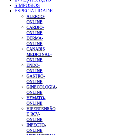
SIMPÓSIOS
ESPECIALIDADE
ALERGO-
ONLINE
CARDIO-
ONLINE
DERMA-
ONLINE
CANABIS
MEDICINAL-
ONLINE
ENDO-
ONLINE
GASTRO-
ONLINE
GINECOLOGIA-
ONLINE
HEMATO-
ONLINE
HIPERTENSÃO
E RCV-
ONLINE
INFECTO-
ONLINE