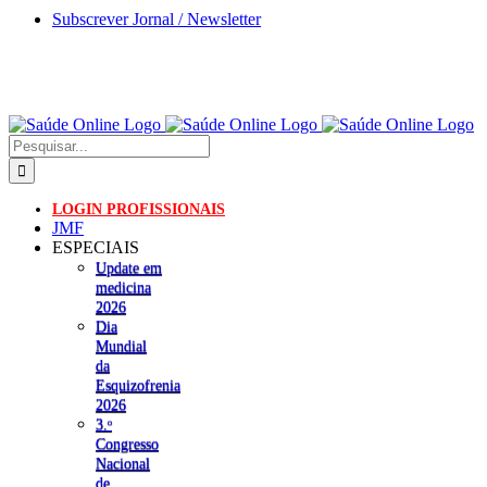
Skip
Subscrever Jornal / Newsletter
to
content
Pesquisar
LOGIN PROFISSIONAIS
JMF
ESPECIAIS
Update em
medicina
2026
Dia
Mundial
da
Esquizofrenia
2026
3.ᵒ
Congresso
Nacional
de