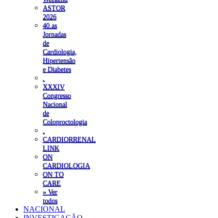
ASTOR
2026
40.as
Jornadas
de
Cardiologia,
Hipertensão
e Diabetes
.
XXXIV
Congresso
Nacional
de
Coloproctologia
.
CARDIORRENAL
LINK
ON
CARDIOLOGIA
ON TO
CARE
» Ver
todos
NACIONAL
INVESTIGAÇÃO