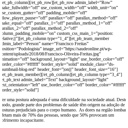
[/et_pb_column][/et_pb_row][et_pb_row admin_label=”Row”
make_fullwidth=”off” use_custom_width=”off” width_unit=”on”
use_custom_gutter=”off” padding_mobile=”off”
allow_player_pause=”off” parallax=”off” parallax_method=”off”
make_equal=”off” parallax_1=”off” parallax_method_1=”off”
parallax_2=”off” parallax_method_2=”off”
column_padding_mobile=”on” custom_css_main_1=”position:
relative;||”][et_pb_column type=”1_4″][et_pb_team_member
admin_label=”Person” name=”Francisco Freitas”
position=”Podologista” image_url=”https://saudeonline.pt/wp-
content/uploads/2018/08/Francisco-Oliveira-Freitas.jpg”
animation=”off” background_layout=”light” use_border_color=”off”
border_color=”#ffffff” border_style=”solid” module_class=”ds-
thumbnail-blog-red” header_font=”|on|||” header_font_size=”16″]
[/et_pb_team_member][/et_pb_column][et_pb_column type=”3_4″]
[et_pb_text admin_label=”Text” background_layout=”light”
text_orientation=”left” use_border_color=”off” border_color=”#ffffff”
border_style=”solid”]
Ter uma postura adequada é uma dificuldade na sociedade atual. Deste
modo, grande parte dos problemas de saúde têm origem na adoção de
posturas prejudiciais para o corpo humano. As dores na região lombar
afetam mais de 70% das pessoas, sendo que 50% provocam um
sofrimento incapacitante.