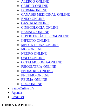
ALERGO-ONLINE
155 visualizações
CARDIO-ONLINE
DERMA-ONLINE
CANABIS MEDICINAL-ONLINE
ENDO-ONLINE
1.º Episódio do Podcast “Frequência Cardio – Sintoniza
GASTRO-ONLINE
te na Insuficiência Cardíaca” da Bayer
GINECOLOGIA-ONLINE
99 visualizações
HEMATO-ONLINE
HIPERTENSÃO E RCV-ONLINE
INFECTO-ONLINE
MED.INTERNA-ONLINE
“Os programas de rastreio do cancro do pulmão são
MGF-ONLINE
custo-efetivos e representam um investimento
NEURO-ONLINE
sustentável para os sistemas de saúde”
ONCO-ONLINE
88 visualizações
OFTALMOLOGIA-ONLINE
PSIQUIATRIA-ONLINE
PEDIATRIA-ONLINE
Quase quatro em cada dez doentes com enfarte
PNEUMO-ONLINE
apresentavam níveis elevados de Lp(a), revela estudo
REUMA-ONLINE
86 visualizações
URO-ONLINE
SaúdeOnline TV
Agenda
Pesquisar
Trodelvy aprovado para primeira linha no cancro da
LINKS RÁPIDOS
mama triplo negativo metastático em doentes não