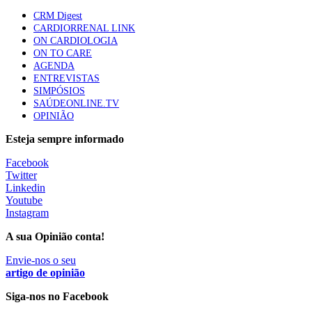
elegíveis para inibidores PD-(L)1
CRM Digest
61 visualizações
CARDIORRENAL LINK
ON CARDIOLOGIA
ON TO CARE
AGENDA
ENTREVISTAS
SIMPÓSIOS
SAÚDEONLINE.TV
OPINIÃO
Esteja sempre informado
Facebook
Twitter
Linkedin
Youtube
Instagram
A sua Opinião conta!
Envie-nos o seu
artigo de opinião
Siga-nos no Facebook