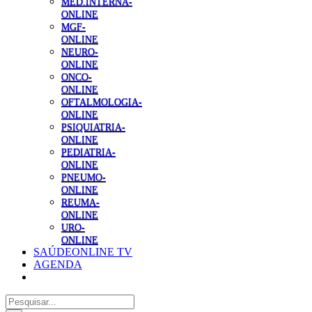
MED.INTERNA-
ONLINE
MGF-
ONLINE
NEURO-
ONLINE
ONCO-
ONLINE
OFTALMOLOGIA-
ONLINE
PSIQUIATRIA-
ONLINE
PEDIATRIA-
ONLINE
PNEUMO-
ONLINE
REUMA-
ONLINE
URO-
ONLINE
SAÚDEONLINE TV
AGENDA
Pesquisar