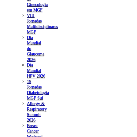
Ginecologia
em MGF
VIII
Jornadas
Multidisciplinares
MGF
Dia
Mundial
do
Glaucoma
2026
Dia
Mundial
HPV 2026
15
Jornadas
Diabetologia
MGF Sul
Allergy &
Respiratory
Summit
2026
Breast
Cancer
Weekend