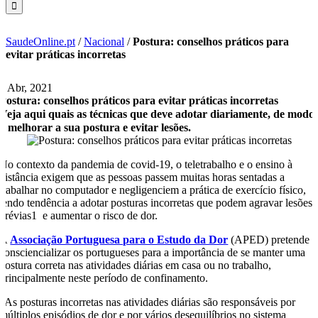
SaudeOnline.pt
/
Nacional
/
Postura: conselhos práticos para
evitar práticas incorretas
8 Abr, 2021
Postura: conselhos práticos para evitar práticas incorretas
Veja aqui quais as técnicas que deve adotar diariamente, de modo
a melhorar a sua postura e evitar lesões.
No contexto da pandemia de covid-19, o teletrabalho e o ensino à
distância exigem que as pessoas passem muitas horas sentadas a
trabalhar no computador e negligenciem a prática de exercício físico,
tendo tendência a adotar posturas incorretas que podem agravar lesões
prévias1 e aumentar o risco de dor.
A
Associação Portuguesa para o Estudo da Dor
(APED) pretende
consciencializar os portugueses para a importância de se manter uma
postura correta nas atividades diárias em casa ou no trabalho,
principalmente neste período de confinamento.
“As posturas incorretas nas atividades diárias são responsáveis por
múltiplos episódios de dor e por vários desequilíbrios no sistema