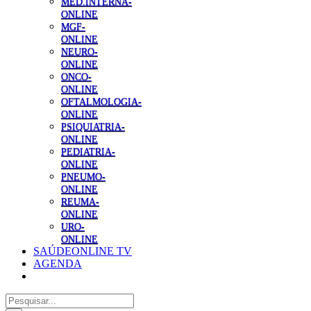
MED.INTERNA-
ONLINE
MGF-
ONLINE
NEURO-
ONLINE
ONCO-
ONLINE
OFTALMOLOGIA-
ONLINE
PSIQUIATRIA-
ONLINE
PEDIATRIA-
ONLINE
PNEUMO-
ONLINE
REUMA-
ONLINE
URO-
ONLINE
SAÚDEONLINE TV
AGENDA
Pesquisar