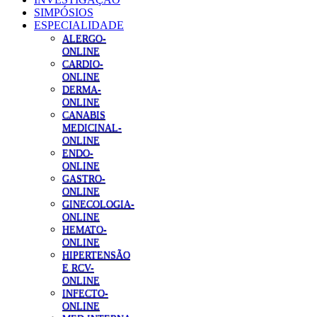
SIMPÓSIOS
ESPECIALIDADE
ALERGO-
ONLINE
CARDIO-
ONLINE
DERMA-
ONLINE
CANABIS
MEDICINAL-
ONLINE
ENDO-
ONLINE
GASTRO-
ONLINE
GINECOLOGIA-
ONLINE
HEMATO-
ONLINE
HIPERTENSÃO
E RCV-
ONLINE
INFECTO-
ONLINE