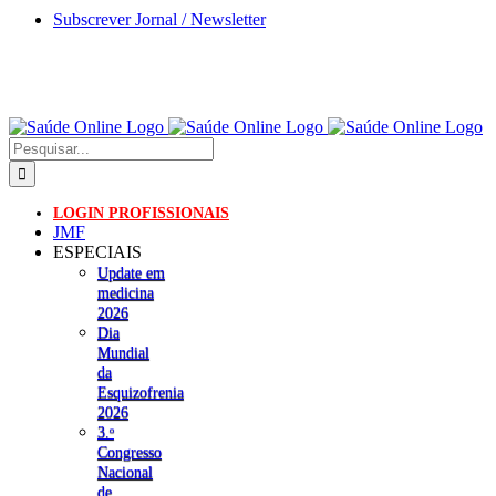
Skip
Subscrever Jornal / Newsletter
to
content
Pesquisar
LOGIN PROFISSIONAIS
JMF
ESPECIAIS
Update em
medicina
2026
Dia
Mundial
da
Esquizofrenia
2026
3.ᵒ
Congresso
Nacional
de