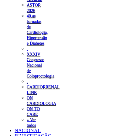
ASTOR
2026
40.as
Jornadas
de
Cardiologia,
Hipertensão
e Diabetes
.
XXXIV
Congresso
Nacional
de
Coloproctologia
.
CARDIORRENAL
LINK
ON
CARDIOLOGIA
ON TO
CARE
» Ver
todos
NACIONAL
INVESTIGAÇÃO