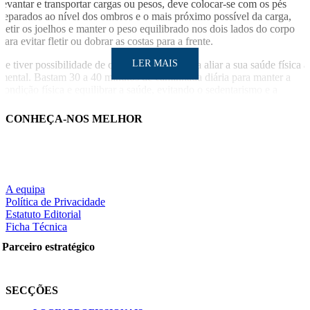
levantar e transportar cargas ou pesos, deve colocar-se com os pés
separados ao nível dos ombros e o mais próximo possível da carga,
fletir os joelhos e manter o peso equilibrado nos dois lados do corpo
para evitar fletir ou dobrar as costas para a frente.
LER MAIS
Se tiver possibilidade de caminhar, faça-o para aliar a sua saúde física à
mental. Bastam 30 a 40 minutos de caminhada diária para manter a
condição física e equilibrar a saúde, evitando o sedentarismo e a
doença crónica.
CONHEÇA-NOS MELHOR
LER MAIS
Notícias relacionadas
Exercício físico melhora os sintomas associados às doenças d
tiroid
A equipa
Política de Privacidade
Partilhe nas redes sociais:
A importância do exercício físico para o doente oncológic
Estatuto Editorial
Ficha Técnica
Parceiro estratégico
Pesquisar
SECÇÕES