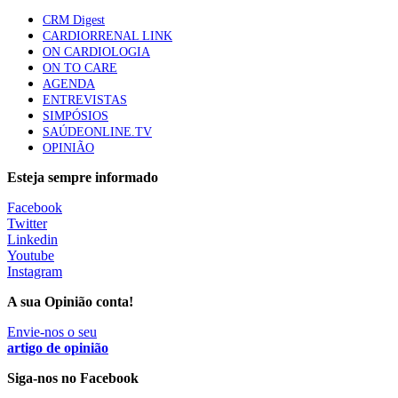
CRM Digest
CARDIORRENAL LINK
Trodelvy aprovado para primeira linha no cancro da
ON CARDIOLOGIA
mama triplo negativo metastático em doentes não
ON TO CARE
elegíveis para inibidores PD-(L)1
AGENDA
61 visualizações
ENTREVISTAS
SIMPÓSIOS
SAÚDEONLINE.TV
MAIS NOTÍCIAS
OPINIÃO
Esteja sempre informado
Quase 11.900 jovens recorreram aos cheques psicólogo e
Facebook
nutricionista no primeiro mês
Twitter
7 Ago, 2026
|
0 Comments
Linkedin
Youtube
Instagram
ULS de Coimbra estreia cirurgia endoscópica do ouvido com
A sua Opinião conta!
apoio robótico em Portugal
7 Ago, 2026
Envie-nos o seu
|
0 Comments
artigo de opinião
Siga-nos no Facebook