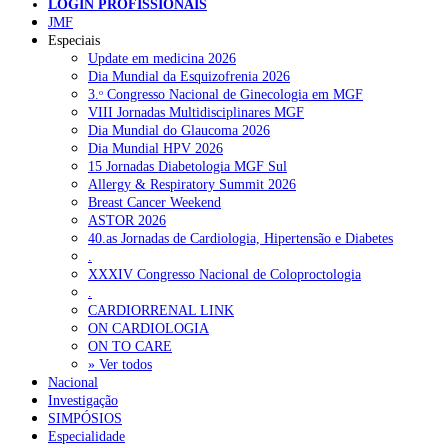
NOTÍCIAS RECENTES
LOGIN PROFISSIONAIS
JMF
Especiais
Quase 11.900 jovens recorreram aos cheques psicólogo e
Update em medicina 2026
nutricionista no primeiro mês
7 de Agosto, 2026
Dia Mundial da Esquizofrenia 2026
3.ᵒ Congresso Nacional de Ginecologia em MGF
ULS de Coimbra estreia cirurgia endoscópica do ouvido com
VIII Jornadas Multidisciplinares MGF
apoio robótico em Portugal
7 de Agosto, 2026
Dia Mundial do Glaucoma 2026
Dia Mundial HPV 2026
Enfermeiros exigem esclarecimentos sobre eventual gestão
15 Jornadas Diabetologia MGF Sul
privada da ULS do Algarve
7 de Agosto, 2026
Allergy & Respiratory Summit 2026
Breast Cancer Weekend
Ordem dos Médicos alerta para riscos no novo sistema de acesso
ASTOR 2026
a consultas e cirurgias
7 de Agosto, 2026
40.as Jornadas de Cardiologia, Hipertensão e Diabetes
.
Portugal está a formar os médicos de que precisa?
6 de Agosto,
XXXIV Congresso Nacional de Coloproctologia
2026
.
CARDIORRENAL LINK
ON CARDIOLOGIA
NOTÍCIAS MAIS LIDAS
ON TO CARE
» Ver todos
Nacional
Enfermagem Forense. “Da urgência ao tribunal, cada
Investigação
gesto conta e cada profissional faz a diferença”
SIMPÓSIOS
203 visualizações
Especialidade