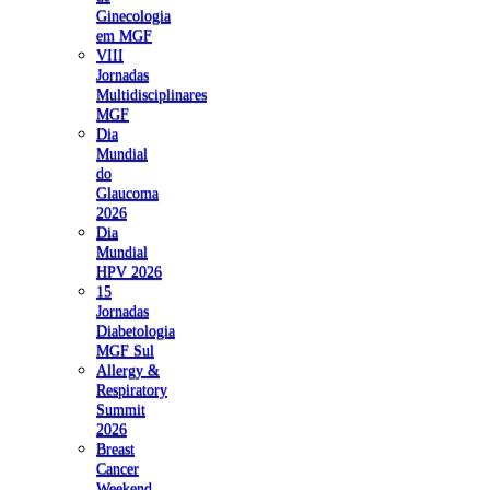
Ginecologia
em MGF
VIII
Jornadas
Multidisciplinares
MGF
Dia
Mundial
do
Glaucoma
2026
Dia
Mundial
HPV 2026
15
Jornadas
Diabetologia
MGF Sul
Allergy &
Respiratory
Summit
2026
Breast
Cancer
Weekend