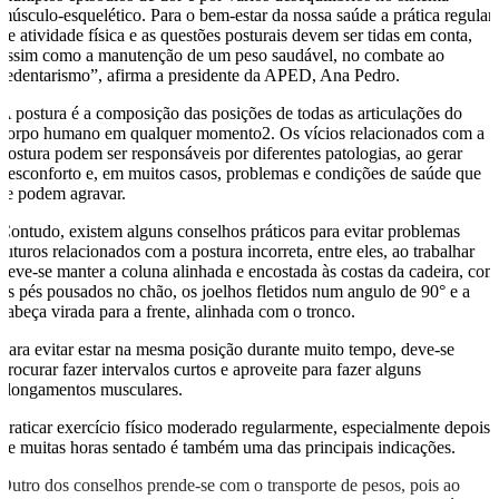
músculo-esquelético. Para o bem-estar da nossa saúde a prática regular
de atividade física e as questões posturais devem ser tidas em conta,
assim como a manutenção de um peso saudável, no combate ao
sedentarismo”, afirma a presidente da APED, Ana Pedro.
A postura é a composição das posições de todas as articulações do
corpo humano em qualquer momento2. Os vícios relacionados com a
postura podem ser responsáveis por diferentes patologias, ao gerar
desconforto e, em muitos casos, problemas e condições de saúde que
se podem agravar.
Contudo, existem alguns conselhos práticos para evitar problemas
futuros relacionados com a postura incorreta, entre eles, ao trabalhar
deve-se manter a coluna alinhada e encostada às costas da cadeira, com
os pés pousados no chão, os joelhos fletidos num angulo de 90° e a
cabeça virada para a frente, alinhada com o tronco.
Para evitar estar na mesma posição durante muito tempo, deve-se
procurar fazer intervalos curtos e aproveite para fazer alguns
alongamentos musculares.
Praticar exercício físico moderado regularmente, especialmente depois
de muitas horas sentado é também uma das principais indicações.
Outro dos conselhos prende-se com o transporte de pesos, pois ao