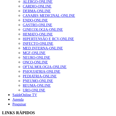
ALERGO-ONLINE
CARDIO-ONLINE
DERMA-ONLINE
1.º Episódio do Podcast “Frequência Cardio – Sintoniza
CANABIS MEDICINAL-ONLINE
te na Insuficiência Cardíaca” da Bayer
ENDO-ONLINE
169 visualizações
GASTRO-ONLINE
GINECOLOGIA-ONLINE
HEMATO-ONLINE
HIPERTENSÃO E RCV-ONLINE
Alguns milhares de utentes podem ficar sem médico de
INFECTO-ONLINE
família com nova regras do registo, alerta associação
MED.INTERNA-ONLINE
132 visualizações
MGF-ONLINE
NEURO-ONLINE
ONCO-ONLINE
OFTALMOLOGIA-ONLINE
“Os programas de rastreio do cancro do pulmão são
PSIQUIATRIA-ONLINE
custo-efetivos e representam um investimento
PEDIATRIA-ONLINE
sustentável para os sistemas de saúde”
PNEUMO-ONLINE
93 visualizações
REUMA-ONLINE
URO-ONLINE
SaúdeOnline TV
Agenda
Quase quatro em cada dez doentes com enfarte
Pesquisar
apresentavam níveis elevados de Lp(a), revela estudo
87 visualizações
LINKS RÁPIDOS