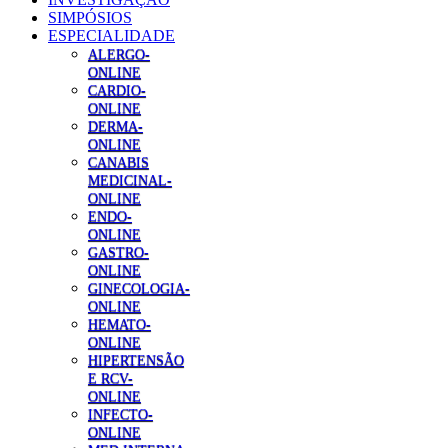
SIMPÓSIOS
ESPECIALIDADE
ALERGO-
ONLINE
CARDIO-
ONLINE
DERMA-
ONLINE
CANABIS
MEDICINAL-
ONLINE
ENDO-
ONLINE
GASTRO-
ONLINE
GINECOLOGIA-
ONLINE
HEMATO-
ONLINE
HIPERTENSÃO
E RCV-
ONLINE
INFECTO-
ONLINE