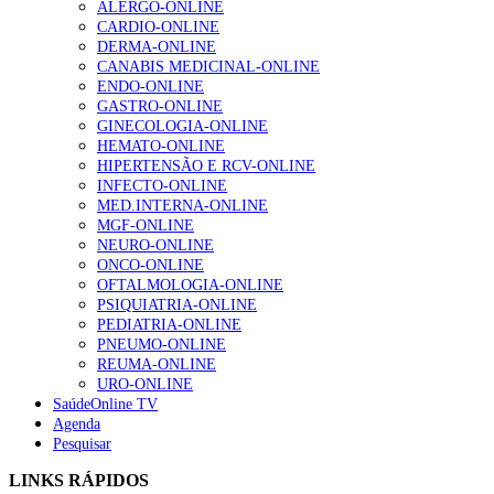
ALERGO-ONLINE
Enfermagem Forense. “Da urgência ao tribunal, cada
CARDIO-ONLINE
gesto conta e cada profissional faz a diferença”
DERMA-ONLINE
202 visualizações
CANABIS MEDICINAL-ONLINE
ENDO-ONLINE
GASTRO-ONLINE
GINECOLOGIA-ONLINE
Alguns milhares de utentes podem ficar sem médico de
HEMATO-ONLINE
família com nova regras do registo, alerta associação
HIPERTENSÃO E RCV-ONLINE
175 visualizações
INFECTO-ONLINE
MED.INTERNA-ONLINE
MGF-ONLINE
NEURO-ONLINE
Quase quatro em cada dez doentes com enfarte
ONCO-ONLINE
apresentavam níveis elevados de Lp(a), revela estudo
OFTALMOLOGIA-ONLINE
86 visualizações
PSIQUIATRIA-ONLINE
PEDIATRIA-ONLINE
PNEUMO-ONLINE
REUMA-ONLINE
URO-ONLINE
“Os programas de rastreio do cancro do pulmão são
SaúdeOnline TV
custo-efetivos e representam um investimento
Agenda
sustentável para os sistemas de saúde”
Pesquisar
66 visualizações
LINKS RÁPIDOS