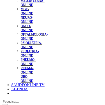
MED.INTERNA-
ONLINE
MGF-
ONLINE
NEURO-
ONLINE
ONCO-
ONLINE
OFTALMOLOGIA-
ONLINE
PSIQUIATRIA-
ONLINE
PEDIATRIA-
ONLINE
PNEUMO-
ONLINE
REUMA-
ONLINE
URO-
ONLINE
SAÚDEONLINE TV
AGENDA
Pesquisar