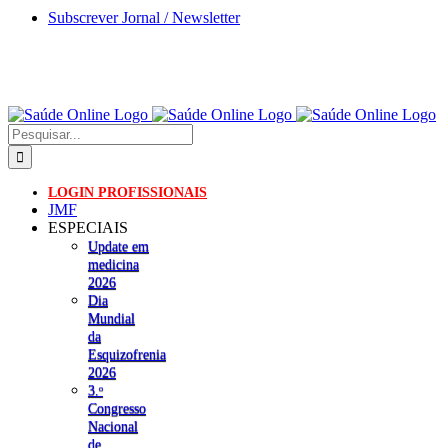
Skip
Subscrever Jornal / Newsletter
to
content
Pesquisar
LOGIN PROFISSIONAIS
JMF
ESPECIAIS
Update em
medicina
2026
Dia
Mundial
da
Esquizofrenia
2026
3.ᵒ
Congresso
Nacional
de