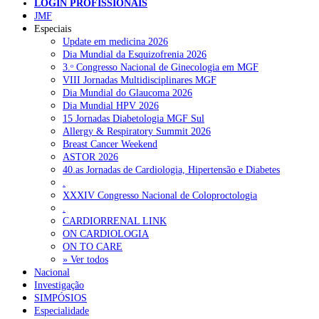
LOGIN PROFISSIONAIS
LUSA
Pesquisar
JMF
Especiais
Update em medicina 2026
Dia Mundial da Esquizofrenia 2026
NOTÍCIAS RECENTES
3.ᵒ Congresso Nacional de Ginecologia em MGF
VIII Jornadas Multidisciplinares MGF
Portugal está a formar os médicos de que precisa?
6 de Agosto,
Dia Mundial do Glaucoma 2026
2026
Dia Mundial HPV 2026
15 Jornadas Diabetologia MGF Sul
Estudantes de Medicina representados na 79.ª World Health
Allergy & Respiratory Summit 2026
Assembly
6 de Agosto, 2026
Breast Cancer Weekend
ASTOR 2026
SCORA X-Change Portugal promove formação internacional
40.as Jornadas de Cardiologia, Hipertensão e Diabetes
em saúde sexual e reprodutiva
6 de Agosto, 2026
.
XXXIV Congresso Nacional de Coloproctologia
ANEM reúne com coordenador do Pacto Estratégico para a
.
Saúde
6 de Agosto, 2026
CARDIORRENAL LINK
ON CARDIOLOGIA
Sindicato diz que nova carreira de médicos dentistas reforça
ON TO CARE
estabilidade no SNS
6 de Agosto, 2026
» Ver todos
Nacional
Investigação
SIMPÓSIOS
NOTÍCIAS MAIS LIDAS
Especialidade