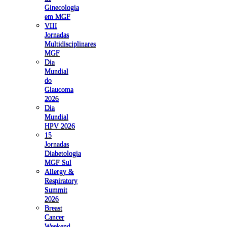
Ginecologia
em MGF
VIII
Jornadas
Multidisciplinares
MGF
Dia
Mundial
do
Glaucoma
2026
Dia
Mundial
HPV 2026
15
Jornadas
Diabetologia
MGF Sul
Allergy &
Respiratory
Summit
2026
Breast
Cancer
Weekend