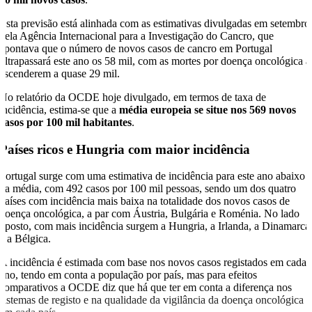
Esta previsão está alinhada com as estimativas divulgadas em setembro
pela Agência Internacional para a Investigação do Cancro, que
apontava que o número de novos casos de cancro em Portugal
ultrapassará este ano os 58 mil, com as mortes por doença oncológica a
ascenderem a quase 29 mil.
No relatório da OCDE hoje divulgado, em termos de taxa de
incidência, estima-se que a
média europeia se situe nos 569 novos
casos por 100 mil habitantes
.
Países ricos e Hungria com maior incidência
Portugal surge com uma estimativa de incidência para este ano abaixo
da média, com 492 casos por 100 mil pessoas, sendo um dos quatro
países com incidência mais baixa na totalidade dos novos casos de
doença oncológica, a par com Áustria, Bulgária e Roménia. No lado
oposto, com mais incidência surgem a Hungria, a Irlanda, a Dinamarca
e a Bélgica.
A incidência é estimada com base nos novos casos registados em cada
ano, tendo em conta a população por país, mas para efeitos
comparativos a OCDE diz que há que ter em conta a diferença nos
sistemas de registo e na qualidade da vigilância da doença oncológica