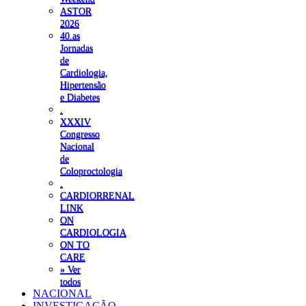
ASTOR
2026
40.as
Jornadas
de
Cardiologia,
Hipertensão
e Diabetes
.
XXXIV
Congresso
Nacional
de
Coloproctologia
.
CARDIORRENAL
LINK
ON
CARDIOLOGIA
ON TO
CARE
» Ver
todos
NACIONAL
INVESTIGAÇÃO