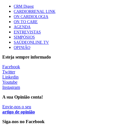
Trodelvy aprovado para primeira linha no cancro da
CRM Digest
mama triplo negativo metastático em doentes não
CARDIORRENAL LINK
elegíveis para inibidores PD-(L)1
ON CARDIOLOGIA
61 visualizações
ON TO CARE
AGENDA
ENTREVISTAS
Especialistas defendem mais potássio na alimentação
SIMPÓSIOS
para ajudar a controlar a hipertensão
SAÚDEONLINE.TV
57 visualizações
OPINIÃO
Esteja sempre informado
MAIS NOTÍCIAS
Facebook
Twitter
Linkedin
Youtube
Sindicato diz que nova carreira de médicos dentistas reforça
Instagram
estabilidade no SNS
6 Ago, 2026
|
0 Comments
A sua Opinião conta!
Envie-nos o seu
artigo de opinião
Mais de 400 utentes beneficiaram de comparticipação reforçada
para tratamentos de infertilidade na Madeira
Siga-nos no Facebook
6 Ago, 2026
|
0 Comments