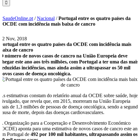
SaudeOnline.pt
/
Nacional
/
Portugal entre os quatro países da
OCDE com incidência mais baixa de cancro
22 Nov, 2018
Portugal entre os quatro países da OCDE com incidência mais
baixa de cancro
O número de novos casos de cancro na União Europeia deve
chegar este ano aos três milhões, com Portugal a ter uma das mais
reduzidas incidências, mas ainda assim a ultrapassar os 50 mil
novos casos de doença oncológica.
As estimativas constam do relatório anual da OCDE sobre saúde, hoje
divulgado, que revela que, em 2015, morreram na União Europeia
mais de 1,3 milhões de pessoas de doença oncológica, sendo a segund
causa de morte, depois das doenças cardiovasculares.
A Organização para a Cooperação e Desenvolvimento Económico
(OCDE) aponta para uma estimativa de novos casos de cancro este an
em Portugal de
492 por 100 mil habitantes, ultrapassando assim os
50 mil novos casos
.