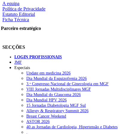
A equipa
Política de Privacidade
Estatuto Editorial
Ficha Técnica
rtilhe nas redes sociais:
Parceiro estratégico
SECÇÕES
LOGIN PROFISSIONAIS
JMF
Especiais
squisar
Update em medicina 2026
Dia Mundial da Esquizofrenia 2026
3.ᵒ Congresso Nacional de Ginecologia em MGF
OTÍCIAS RECENTES
VIII Jornadas Multidisciplinares MGF
Dia Mundial do Glaucoma 2026
Dia Mundial HPV 2026
Quase 11.900 jovens recorreram aos cheques psicólogo e nutricioni
15 Jornadas Diabetologia MGF Sul
Allergy & Respiratory Summit 2026
ULS de Coimbra estreia cirurgia endoscópica do ouvido com apoio
Breast Cancer Weekend
ASTOR 2026
Enfermeiros exigem esclarecimentos sobre eventual gestão privad
40.as Jornadas de Cardiologia, Hipertensão e Diabetes
.