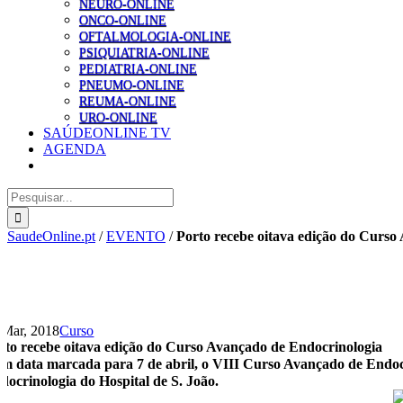
NEURO-ONLINE
ONCO-ONLINE
OFTALMOLOGIA-ONLINE
PSIQUIATRIA-ONLINE
PEDIATRIA-ONLINE
PNEUMO-ONLINE
REUMA-ONLINE
URO-ONLINE
SAÚDEONLINE TV
AGENDA
Pesquisar
SaudeOnline.pt
/
EVENTO
/
Porto recebe oitava edição do Curso
 Mar, 2018
Curso
rto recebe oitava edição do Curso Avançado de Endocrinologia
m data marcada para 7 de abril, o VIII Curso Avançado de Endocri
docrinologia do Hospital de S. João.