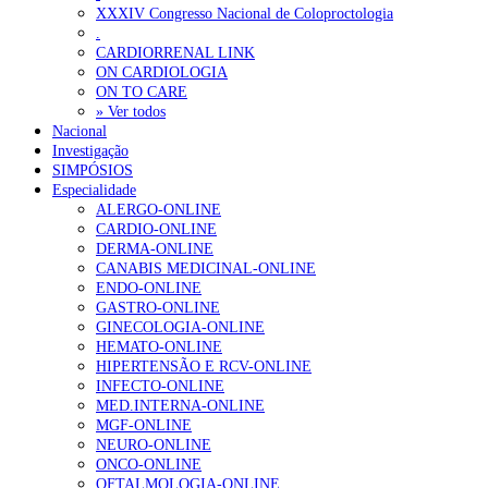
Ordem dos Médicos alerta para riscos no novo sistema de acesso a c
XXXIV Congresso Nacional de Coloproctologia
.
Portugal está a formar os médicos de que precisa?
6 de Agosto, 202
CARDIORRENAL LINK
ON CARDIOLOGIA
ON TO CARE
OTÍCIAS MAIS LIDAS
» Ver todos
Nacional
Investigação
Enfermagem Forense. “Da urgência ao tribunal, cada gesto c
SIMPÓSIOS
203 visualizações
Especialidade
ALERGO-ONLINE
CARDIO-ONLINE
DERMA-ONLINE
CANABIS MEDICINAL-ONLINE
1.º Episódio do Podcast “Frequência Cardio – Sintoniza-te 
ENDO-ONLINE
202 visualizações
GASTRO-ONLINE
GINECOLOGIA-ONLINE
HEMATO-ONLINE
HIPERTENSÃO E RCV-ONLINE
INFECTO-ONLINE
Alguns milhares de utentes podem ficar sem médico de famíl
MED.INTERNA-ONLINE
160 visualizações
MGF-ONLINE
NEURO-ONLINE
ONCO-ONLINE
OFTALMOLOGIA-ONLINE