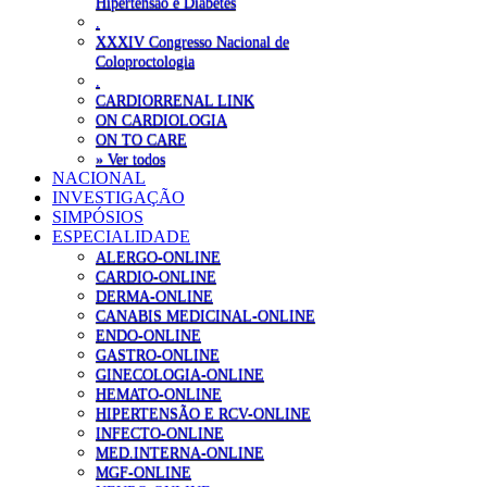
Hipertensão e Diabetes
.
XXXIV Congresso Nacional de
Coloproctologia
.
CARDIORRENAL LINK
ON CARDIOLOGIA
ON TO CARE
» Ver todos
NACIONAL
INVESTIGAÇÃO
SIMPÓSIOS
ESPECIALIDADE
ALERGO-ONLINE
CARDIO-ONLINE
DERMA-ONLINE
CANABIS MEDICINAL-ONLINE
ENDO-ONLINE
GASTRO-ONLINE
GINECOLOGIA-ONLINE
HEMATO-ONLINE
HIPERTENSÃO E RCV-ONLINE
INFECTO-ONLINE
MED.INTERNA-ONLINE
MGF-ONLINE