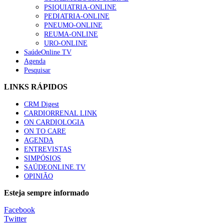
PSIQUIATRIA-ONLINE
“Os programas de rastreio do cancro do pulmão são custo-ef
PEDIATRIA-ONLINE
94 visualizações
PNEUMO-ONLINE
REUMA-ONLINE
URO-ONLINE
SaúdeOnline TV
Agenda
Pesquisar
Quase quatro em cada dez doentes com enfarte apresentavam
88 visualizações
LINKS RÁPIDOS
CRM Digest
CARDIORRENAL LINK
ON CARDIOLOGIA
Trodelvy aprovado para primeira linha no cancro da mama tr
ON TO CARE
61 visualizações
AGENDA
ENTREVISTAS
SIMPÓSIOS
SAÚDEONLINE.TV
OPINIÃO
MAIS NOTÍCIAS
Esteja sempre informado
Escola Anual Virtual de Hepatologia arranca dia 22 de setembro
Facebook
14 Set, 2022
Twitter