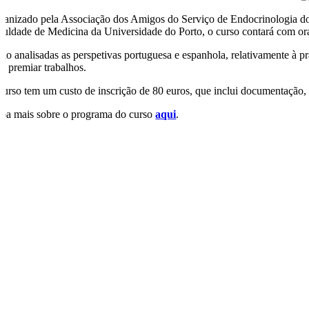
ganizado pela Associação dos Amigos do Serviço de Endocrinologia do 
culdade de Medicina da Universidade do Porto, o curso contará com ora
rão analisadas as perspetivas portuguesa e espanhola, relativamente à p
ra premiar trabalhos.
curso tem um custo de inscrição de 80 euros, que inclui documentação,
iba mais sobre o programa do curso
aqui
.
O