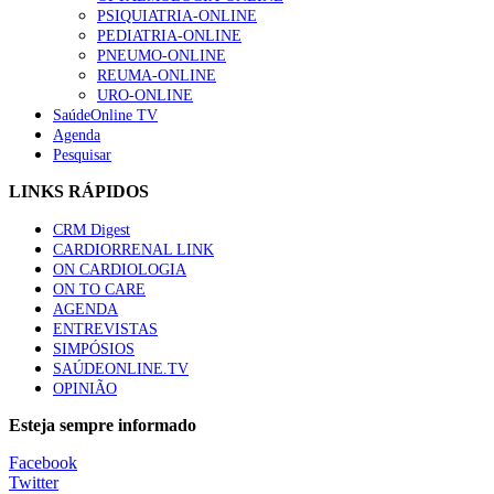
PSIQUIATRIA-ONLINE
“Os programas de rastreio do cancro do pulmão são custo-ef
PEDIATRIA-ONLINE
94 visualizações
PNEUMO-ONLINE
REUMA-ONLINE
URO-ONLINE
SaúdeOnline TV
Agenda
Pesquisar
Quase quatro em cada dez doentes com enfarte apresentavam
88 visualizações
LINKS RÁPIDOS
CRM Digest
CARDIORRENAL LINK
ON CARDIOLOGIA
Trodelvy aprovado para primeira linha no cancro da mama tr
ON TO CARE
61 visualizações
AGENDA
ENTREVISTAS
SIMPÓSIOS
SAÚDEONLINE.TV
OPINIÃO
MAIS NOTÍCIAS
Esteja sempre informado
Escola Anual Virtual de Hepatologia arranca dia 22 de setembro
Facebook
14 Set, 2022
Twitter