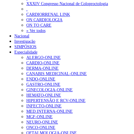
Ordem dos Médicos alerta para riscos no novo sistema de acesso a c
XXXIV Congresso Nacional de Coloproctologia
.
Portugal está a formar os médicos de que precisa?
6 de Agosto, 202
CARDIORRENAL LINK
ON CARDIOLOGIA
ON TO CARE
OTÍCIAS MAIS LIDAS
» Ver todos
Nacional
Investigação
Enfermagem Forense. “Da urgência ao tribunal, cada gesto c
SIMPÓSIOS
203 visualizações
Especialidade
ALERGO-ONLINE
CARDIO-ONLINE
DERMA-ONLINE
CANABIS MEDICINAL-ONLINE
1.º Episódio do Podcast “Frequência Cardio – Sintoniza-te 
ENDO-ONLINE
202 visualizações
GASTRO-ONLINE
GINECOLOGIA-ONLINE
HEMATO-ONLINE
HIPERTENSÃO E RCV-ONLINE
INFECTO-ONLINE
Alguns milhares de utentes podem ficar sem médico de famíl
MED.INTERNA-ONLINE
160 visualizações
MGF-ONLINE
NEURO-ONLINE
ONCO-ONLINE
OFTALMOLOGIA-ONLINE