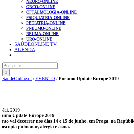
NEURO-ONLINE
ONCO-ONLINE
OFTALMOLOGIA-ONLINE
PSIQUIATRIA-ONLINE
PEDIATRIA-ONLINE
PNEUMO-ONLINE
REUMA-ONLINE
URO-ONLINE
SAÚDEONLINE TV
AGENDA
Pesquisar
SaudeOnline.pt
/
EVENTO
/
Pneumo Update Europe 2019
 Mai, 2019
eumo Update Europe 2019
ento vai decorrer nos dias 14 e 15 de junho, em Praga, na Repúbli
doscopia pulmonar, alergia e asma.