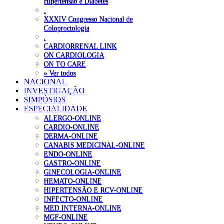
Hipertensão e Diabetes
.
XXXIV Congresso Nacional de
Coloproctologia
.
CARDIORRENAL LINK
ON CARDIOLOGIA
ON TO CARE
» Ver todos
NACIONAL
INVESTIGAÇÃO
SIMPÓSIOS
ESPECIALIDADE
ALERGO-ONLINE
CARDIO-ONLINE
DERMA-ONLINE
CANABIS MEDICINAL-ONLINE
ENDO-ONLINE
GASTRO-ONLINE
GINECOLOGIA-ONLINE
HEMATO-ONLINE
HIPERTENSÃO E RCV-ONLINE
INFECTO-ONLINE
MED.INTERNA-ONLINE
MGF-ONLINE