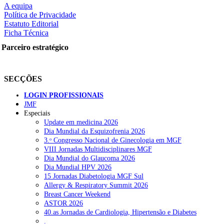
A equipa
Política de Privacidade
Estatuto Editorial
Ficha Técnica
rtilhe nas redes sociais:
Parceiro estratégico
SECÇÕES
LOGIN PROFISSIONAIS
JMF
Especiais
squisar
Update em medicina 2026
Dia Mundial da Esquizofrenia 2026
3.ᵒ Congresso Nacional de Ginecologia em MGF
OTÍCIAS RECENTES
VIII Jornadas Multidisciplinares MGF
Dia Mundial do Glaucoma 2026
Dia Mundial HPV 2026
Quase 11.900 jovens recorreram aos cheques psicólogo e nutricioni
15 Jornadas Diabetologia MGF Sul
Allergy & Respiratory Summit 2026
ULS de Coimbra estreia cirurgia endoscópica do ouvido com apoio
Breast Cancer Weekend
ASTOR 2026
Enfermeiros exigem esclarecimentos sobre eventual gestão privad
40.as Jornadas de Cardiologia, Hipertensão e Diabetes
.