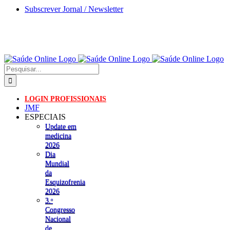
Skip
Subscrever Jornal / Newsletter
to
content
Pesquisar
LOGIN PROFISSIONAIS
JMF
ESPECIAIS
Update em
medicina
2026
Dia
Mundial
da
Esquizofrenia
2026
3.ᵒ
Congresso
Nacional
de