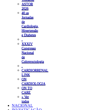
ASTOR
2026
40.as
Jornadas
de
Cardiologia,
Hipertensão
e Diabetes
.
XXXIV
Congresso
Nacional
de
Coloproctologia
.
CARDIORRENAL
LINK
ON
CARDIOLOGIA
ON TO
CARE
» Ver
todos
NACIONAL
INVESTIGAÇÃO