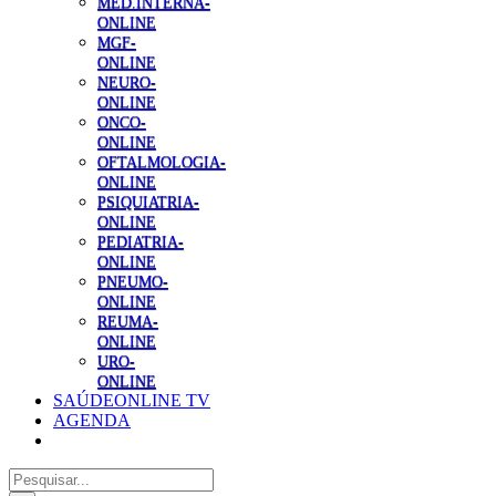
MED.INTERNA-
ONLINE
MGF-
ONLINE
NEURO-
ONLINE
ONCO-
ONLINE
OFTALMOLOGIA-
ONLINE
PSIQUIATRIA-
ONLINE
PEDIATRIA-
ONLINE
PNEUMO-
ONLINE
REUMA-
ONLINE
URO-
ONLINE
SAÚDEONLINE TV
AGENDA
Pesquisar