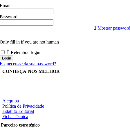
Email
Password
Mostrar passwor
Only fill in if you are not human
Relembrar login
Esqueceu-se da sua password?
CONHEÇA-NOS MELHOR
A equipa
Política de Privacidade
Estatuto Editorial
Ficha Técnica
Parceiro estratégico