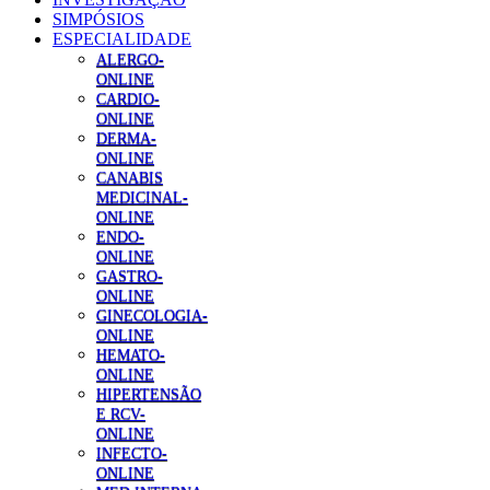
SIMPÓSIOS
ESPECIALIDADE
ALERGO-
ONLINE
CARDIO-
ONLINE
DERMA-
ONLINE
CANABIS
MEDICINAL-
ONLINE
ENDO-
ONLINE
GASTRO-
ONLINE
GINECOLOGIA-
ONLINE
HEMATO-
ONLINE
HIPERTENSÃO
E RCV-
ONLINE
INFECTO-
ONLINE