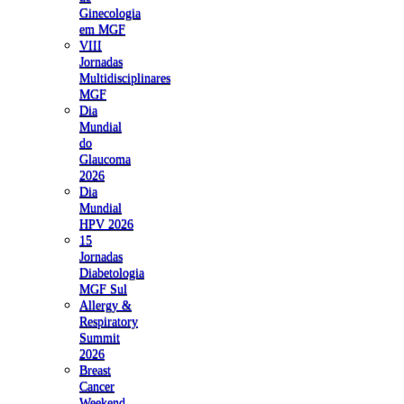
Ginecologia
em MGF
VIII
Jornadas
Multidisciplinares
MGF
Dia
Mundial
do
Glaucoma
2026
Dia
Mundial
HPV 2026
15
Jornadas
Diabetologia
MGF Sul
Allergy &
Respiratory
Summit
2026
Breast
Cancer
Weekend