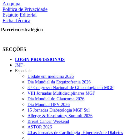
A equipa
Política de Privacidade
Estatuto Editorial
Ficha Técnica
rtilhe nas redes sociais:
Parceiro estratégico
SECÇÕES
LOGIN PROFISSIONAIS
JMF
squisar
Especiais
Update em medicina 2026
Dia Mundial da Esquizofrenia 2026
OTÍCIAS RECENTES
3.ᵒ Congresso Nacional de Ginecologia em MGF
VIII Jornadas Multidisciplinares MGF
Dia Mundial do Glaucoma 2026
Quase 11.900 jovens recorreram aos cheques psicólogo e nutricioni
Dia Mundial HPV 2026
15 Jornadas Diabetologia MGF Sul
ULS de Coimbra estreia cirurgia endoscópica do ouvido com apoio
Allergy & Respiratory Summit 2026
Breast Cancer Weekend
Enfermeiros exigem esclarecimentos sobre eventual gestão privad
ASTOR 2026
40.as Jornadas de Cardiologia, Hipertensão e Diabetes
Ordem dos Médicos alerta para riscos no novo sistema de acesso a c
.