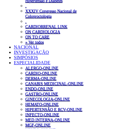
Hipertensão e Diabetes
.
XXXIV Congresso Nacional de
Coloproctologia
.
CARDIORRENAL LINK
ON CARDIOLOGIA
ON TO CARE
» Ver todos
NACIONAL
INVESTIGAÇÃO
SIMPÓSIOS
ESPECIALIDADE
ALERGO-ONLINE
CARDIO-ONLINE
DERMA-ONLINE
CANABIS MEDICINAL-ONLINE
ENDO-ONLINE
GASTRO-ONLINE
GINECOLOGIA-ONLINE
HEMATO-ONLINE
HIPERTENSÃO E RCV-ONLINE
INFECTO-ONLINE
MED.INTERNA-ONLINE
MGF-ONLINE