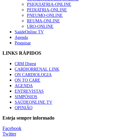
“Os programas de rastreio do cancro do pulmão são custo-ef
PSIQUIATRIA-ONLINE
93 visualizações
PEDIATRIA-ONLINE
PNEUMO-ONLINE
REUMA-ONLINE
URO-ONLINE
SaúdeOnline TV
Agenda
Quase quatro em cada dez doentes com enfarte apresentavam
Pesquisar
87 visualizações
LINKS RÁPIDOS
CRM Digest
CARDIORRENAL LINK
Trodelvy aprovado para primeira linha no cancro da mama tr
ON CARDIOLOGIA
61 visualizações
ON TO CARE
AGENDA
ENTREVISTAS
SIMPÓSIOS
SAÚDEONLINE.TV
MAIS NOTÍCIAS
OPINIÃO
Quase 11.900 jovens recorreram aos cheques psicólogo e nutricio
Esteja sempre informado
7 Ago, 2026
|
0 Comments
Facebook
Twitter