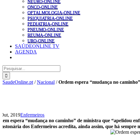
NEURO-ONLINE
ONCO-ONLINE
OFTALMOLOGIA-ONLINE
PSIQUIATRIA-ONLINE
PEDIATRIA-ONLINE
PNEUMO-ONLINE
REUMA-ONLINE
URO-ONLINE
SAÚDEONLINE TV
AGENDA
Pesquisar
SaudeOnline.pt
/
Nacional
/
Ordem espera “mudança no caminho” d
 Out, 2019
Enfermeiros
dem espera “mudança no caminho” de ministra que “apelidou enf
bastonária dos Enfermeiros acredita, ainda assim, que há sempre ma