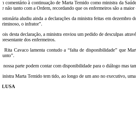
m comentário à continuação de Marta Temido como ministra da Saúde,
”, e não tanto com a Ordem, recordando que os enfermeiros são a maior 
bastonária aludiu ainda a declarações da ministra feitas em dezembro do
criminoso, o infrator”.
pois desta declaração, a ministra enviou um pedido de desculpas atravé
representante dos enfermeiros.
a Rita Cavaco lamenta contudo a “falta de disponibilidade” que Marta
njunto”.
a nossa parte podem contar com disponibilidade para o diálogo mas ta
ministra Marta Temido tem tido, ao longo de um ano no executivo, uma 
O/LUSA