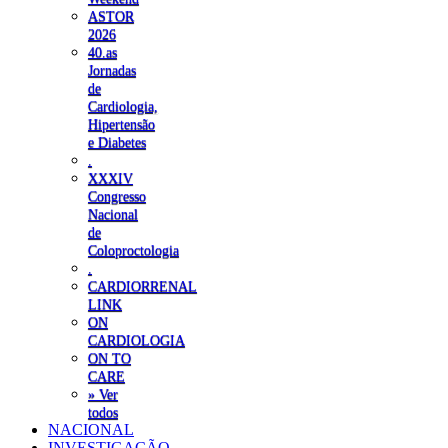
ASTOR
2026
40.as
Jornadas
de
Cardiologia,
Hipertensão
e Diabetes
.
XXXIV
Congresso
Nacional
de
Coloproctologia
.
CARDIORRENAL
LINK
ON
CARDIOLOGIA
ON TO
CARE
» Ver
todos
NACIONAL
INVESTIGAÇÃO