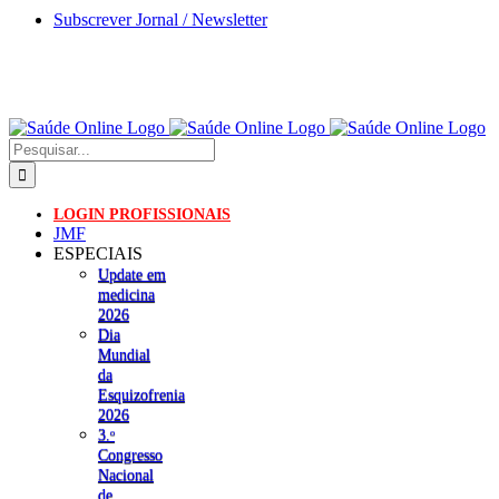
Skip
Subscrever Jornal / Newsletter
to
content
Pesquisar
LOGIN PROFISSIONAIS
JMF
ESPECIAIS
Update em
medicina
2026
Dia
Mundial
da
Esquizofrenia
2026
3.ᵒ
Congresso
Nacional
de