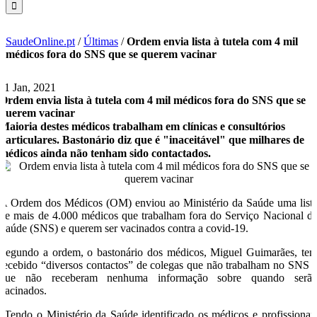
SaudeOnline.pt
/
Últimas
/
Ordem envia lista à tutela com 4 mil
médicos fora do SNS que se querem vacinar
11 Jan, 2021
Ordem envia lista à tutela com 4 mil médicos fora do SNS que se
querem vacinar
Maioria destes médicos trabalham em clínicas e consultórios
particulares. Bastonário diz que é "inaceitável" que milhares de
médicos ainda não tenham sido contactados.
A Ordem dos Médicos (OM) enviou ao Ministério da Saúde uma list
de mais de 4.000 médicos que trabalham fora do Serviço Nacional d
Saúde (SNS) e querem ser vacinados contra a covid-19.
Segundo a ordem, o bastonário dos médicos, Miguel Guimarães, te
recebido “diversos contactos” de colegas que não trabalham no SNS 
que não receberam nenhuma informação sobre quando serã
vacinados.
“Tendo o Ministério da Saúde identificado os médicos e profissionai