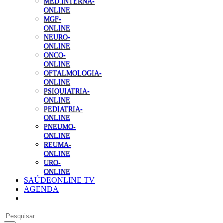
MED.INTERNA-
ONLINE
MGF-
ONLINE
NEURO-
ONLINE
ONCO-
ONLINE
OFTALMOLOGIA-
ONLINE
PSIQUIATRIA-
ONLINE
PEDIATRIA-
ONLINE
PNEUMO-
ONLINE
REUMA-
ONLINE
URO-
ONLINE
SAÚDEONLINE TV
AGENDA
Pesquisar