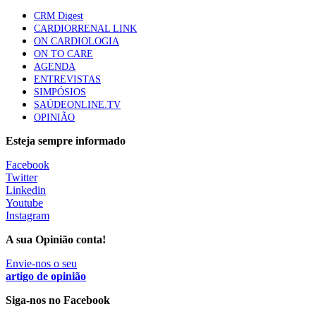
mama triplo negativo metastático em doentes não
CRM Digest
elegíveis para inibidores PD-(L)1
CARDIORRENAL LINK
61 visualizações
ON CARDIOLOGIA
ON TO CARE
AGENDA
Especialistas defendem mais potássio na alimentação
ENTREVISTAS
para ajudar a controlar a hipertensão
SIMPÓSIOS
57 visualizações
SAÚDEONLINE.TV
OPINIÃO
Esteja sempre informado
MAIS NOTÍCIAS
Facebook
Twitter
Linkedin
Sindicato diz que nova carreira de médicos dentistas reforça
Youtube
estabilidade no SNS
Instagram
6 Ago, 2026
|
0 Comments
A sua Opinião conta!
Envie-nos o seu
Mais de 400 utentes beneficiaram de comparticipação reforçada
artigo de opinião
para tratamentos de infertilidade na Madeira
Siga-nos no Facebook
6 Ago, 2026
|
0 Comments