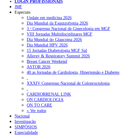
LOGIN PROFISSIONAIS
sem vínculo e sim através de empresas prestadoras de serviços també
JMF
não têm sido contemplados”, alerta o bastonário.
Especiais
NOTÍCIAS RECENTES
Update em medicina 2026
LUSA
Dia Mundial da Esquizofrenia 2026
3.ᵒ Congresso Nacional de Ginecologia em MGF
Portugal está a formar os médicos de que precisa?
6 de Agosto,
VIII Jornadas Multidisciplinares MGF
2026
Dia Mundial do Glaucoma 2026
Dia Mundial HPV 2026
Estudantes de Medicina representados na 79.ª World Health
15 Jornadas Diabetologia MGF Sul
Assembly
6 de Agosto, 2026
Allergy & Respiratory Summit 2026
Breast Cancer Weekend
SCORA X-Change Portugal promove formação internacional
ASTOR 2026
em saúde sexual e reprodutiva
6 de Agosto, 2026
40.as Jornadas de Cardiologia, Hipertensão e Diabetes
.
ANEM reúne com coordenador do Pacto Estratégico para a
XXXIV Congresso Nacional de Coloproctologia
Saúde
6 de Agosto, 2026
.
CARDIORRENAL LINK
Sindicato diz que nova carreira de médicos dentistas reforça
ON CARDIOLOGIA
estabilidade no SNS
6 de Agosto, 2026
ON TO CARE
» Ver todos
Nacional
Investigação
NOTÍCIAS MAIS LIDAS
SIMPÓSIOS
Especialidade
Enfermagem Forense. “Da urgência ao tribunal, cada