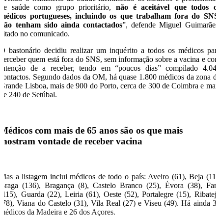
de saúde como grupo prioritário,
não é aceitável que todos o
médicos portugueses, incluindo os que trabalham fora do SNS
não tenham sido ainda contactados
”, defende Miguel Guimarães
citado no comunicado.
O bastonário decidiu realizar um inquérito a todos os médicos par
perceber quem está fora do SNS, sem informação sobre a vacina e co
intenção de a receber, tendo em “poucos dias” compilado 4.04
contactos. Segundo dados da OM, há quase 1.800 médicos da zona d
Grande Lisboa, mais de 900 do Porto, cerca de 300 de Coimbra e mai
de 240 de Setúbal.
Médicos com mais de 65 anos são os que mais
mostram vontade de receber vacina
Mas a listagem inclui médicos de todo o país: Aveiro (61), Beja (11)
Braga (136), Bragança (8), Castelo Branco (25), Évora (38), Far
(115), Guarda (22), Leiria (61), Oeste (52), Portalegre (15), Ribatej
(78), Viana do Castelo (31), Vila Real (27) e Viseu (49). Há ainda 3
médicos da Madeira e 26 dos Açores.