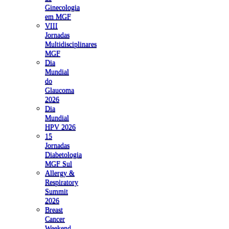
Ginecologia
em MGF
VIII
Jornadas
Multidisciplinares
MGF
Dia
Mundial
do
Glaucoma
2026
Dia
Mundial
HPV 2026
15
Jornadas
Diabetologia
MGF Sul
Allergy &
Respiratory
Summit
2026
Breast
Cancer
Weekend