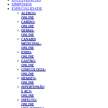
SIMPÓSIOS
ESPECIALIDADE
ALERGO-
ONLINE
CARDIO-
ONLINE
DERMA-
ONLINE
CANABIS
MEDICINAL-
ONLINE
ENDO-
ONLINE
GASTRO-
ONLINE
GINECOLOGIA-
ONLINE
HEMATO-
ONLINE
HIPERTENSÃO
E RCV-
ONLINE
INFECTO-
ONLINE