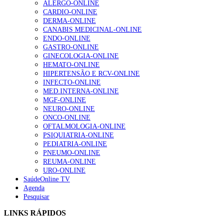
ALERGO-ONLINE
gesto conta e cada profissional faz a diferença”
CARDIO-ONLINE
202 visualizações
DERMA-ONLINE
CANABIS MEDICINAL-ONLINE
ENDO-ONLINE
GASTRO-ONLINE
Alguns milhares de utentes podem ficar sem médico de
GINECOLOGIA-ONLINE
família com nova regras do registo, alerta associação
HEMATO-ONLINE
175 visualizações
HIPERTENSÃO E RCV-ONLINE
INFECTO-ONLINE
MED.INTERNA-ONLINE
MGF-ONLINE
Quase quatro em cada dez doentes com enfarte
NEURO-ONLINE
apresentavam níveis elevados de Lp(a), revela estudo
ONCO-ONLINE
86 visualizações
OFTALMOLOGIA-ONLINE
PSIQUIATRIA-ONLINE
PEDIATRIA-ONLINE
PNEUMO-ONLINE
REUMA-ONLINE
“Os programas de rastreio do cancro do pulmão são
URO-ONLINE
custo-efetivos e representam um investimento
SaúdeOnline TV
sustentável para os sistemas de saúde”
Agenda
66 visualizações
Pesquisar
LINKS RÁPIDOS
Trodelvy aprovado para primeira linha no cancro da