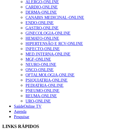
ALERGO-ONLINE
202 visualizações
CARDIO-ONLINE
DERMA-ONLINE
CANABIS MEDICINAL-ONLINE
ENDO-ONLINE
Alguns milhares de utentes podem ficar sem médico de
GASTRO-ONLINE
família com nova regras do registo, alerta associação
GINECOLOGIA-ONLINE
175 visualizações
HEMATO-ONLINE
HIPERTENSÃO E RCV-ONLINE
INFECTO-ONLINE
MED.INTERNA-ONLINE
Quase quatro em cada dez doentes com enfarte
MGF-ONLINE
apresentavam níveis elevados de Lp(a), revela estudo
NEURO-ONLINE
86 visualizações
ONCO-ONLINE
OFTALMOLOGIA-ONLINE
PSIQUIATRIA-ONLINE
PEDIATRIA-ONLINE
PNEUMO-ONLINE
“Os programas de rastreio do cancro do pulmão são
REUMA-ONLINE
custo-efetivos e representam um investimento
URO-ONLINE
sustentável para os sistemas de saúde”
SaúdeOnline TV
66 visualizações
Agenda
Pesquisar
Trodelvy aprovado para primeira linha no cancro da
LINKS RÁPIDOS
mama triplo negativo metastático em doentes não