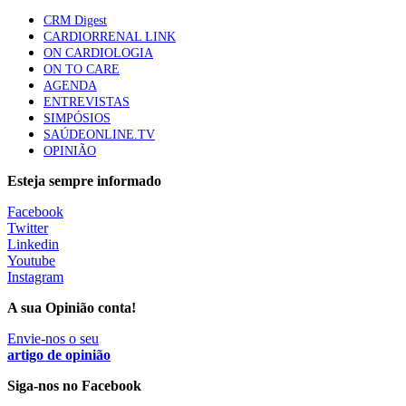
elegíveis para inibidores PD-(L)1
CRM Digest
61 visualizações
CARDIORRENAL LINK
ON CARDIOLOGIA
ON TO CARE
Especialistas defendem mais potássio na alimentação
AGENDA
para ajudar a controlar a hipertensão
ENTREVISTAS
57 visualizações
SIMPÓSIOS
SAÚDEONLINE.TV
OPINIÃO
MAIS NOTÍCIAS
Esteja sempre informado
Facebook
Twitter
Linkedin
Youtube
Instagram
A sua Opinião conta!
Envie-nos o seu
artigo de opinião
Siga-nos no Facebook