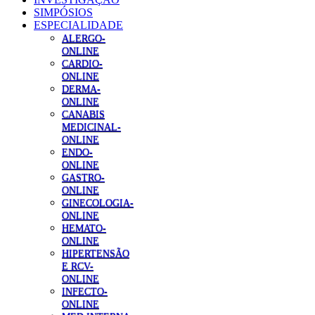
SIMPÓSIOS
ESPECIALIDADE
ALERGO-
ONLINE
CARDIO-
ONLINE
DERMA-
ONLINE
CANABIS
MEDICINAL-
ONLINE
ENDO-
ONLINE
GASTRO-
ONLINE
GINECOLOGIA-
ONLINE
HEMATO-
ONLINE
HIPERTENSÃO
E RCV-
ONLINE
INFECTO-
ONLINE