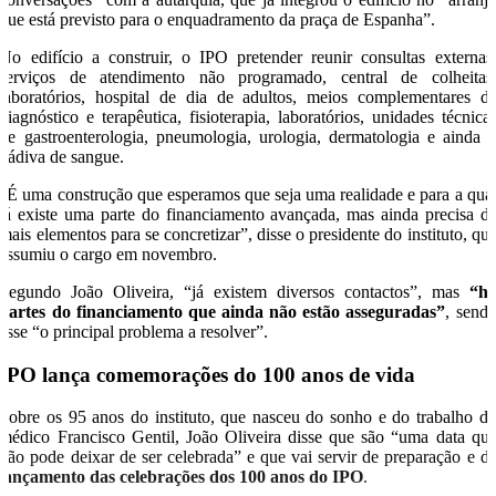
que está previsto para o enquadramento da praça de Espanha”.
No edifício a construir, o IPO pretender reunir consultas externas
serviços de atendimento não programado, central de colheitas
laboratórios, hospital de dia de adultos, meios complementares d
diagnóstico e terapêutica, fisioterapia, laboratórios, unidades técnica
de gastroenterologia, pneumologia, urologia, dermatologia e ainda 
dádiva de sangue.
“É uma construção que esperamos que seja uma realidade e para a qua
já existe uma parte do financiamento avançada, mas ainda precisa d
mais elementos para se concretizar”, disse o presidente do instituto, qu
assumiu o cargo em novembro.
Segundo João Oliveira, “já existem diversos contactos”, mas
“h
partes do financiamento que ainda não estão asseguradas”
, send
esse “o principal problema a resolver”.
IPO lança comemorações do 100 anos de vida
Sobre os 95 anos do instituto, que nasceu do sonho e do trabalho d
médico Francisco Gentil, João Oliveira disse que são “uma data qu
não pode deixar de ser celebrada” e que vai servir de preparação e d
lançamento das celebrações dos 100 anos do IPO
.