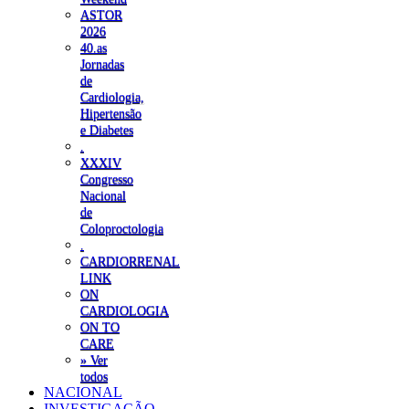
ASTOR
2026
40.as
Jornadas
de
Cardiologia,
Hipertensão
e Diabetes
.
XXXIV
Congresso
Nacional
de
Coloproctologia
.
CARDIORRENAL
LINK
ON
CARDIOLOGIA
ON TO
CARE
» Ver
todos
NACIONAL
INVESTIGAÇÃO