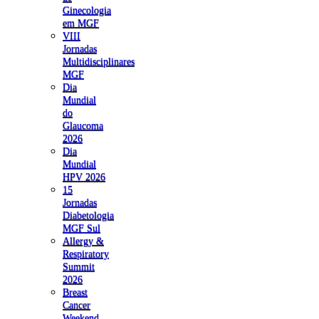
Ginecologia
em MGF
VIII
Jornadas
Multidisciplinares
MGF
Dia
Mundial
do
Glaucoma
2026
Dia
Mundial
HPV 2026
15
Jornadas
Diabetologia
MGF Sul
Allergy &
Respiratory
Summit
2026
Breast
Cancer
Weekend