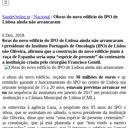
SaudeOnline.pt
/
Nacional
/
Obras do novo edifício do IPO de
Lisboa ainda não arrancaram
26 Dez, 2018
Obras do novo edifício do IPO de Lisboa ainda não arrancaram
O presidente do Instituto Português de Oncologia (IPO) de Lisboa
João Oliveira, afirmou que a construção do novo edifício junto à
Praça de Espanha seria uma “espécie de presente” do centenário
da instituição criada pelo cirurgião Francisco Gentil.
As obras do novo edifício, orçadas em
30 milhões de euros
e qu
permitirão garantir o funcionamento do IPO no centro de Lisboa nu
horizonte temporal de 15 a 20 anos,
estavam previstas arrancar est
ano
na sequência da assinatura em janeiro de 2017 um protocolo entr
a instituição e a Câmara Municipal de Lisboa (CML).
Em entrevista à agência Lusa, a propósito dos 95 anos do IPO d
Lisboa, que se assinalam no sábado, o novo presidente da instituição
João Oliveira, disse que seria “uma espécie de presente centenário” 
sua construção, que já está planeada e que “tem vindo a merece
conversações” com a autarquia, que já integrou o edifício no “arranj