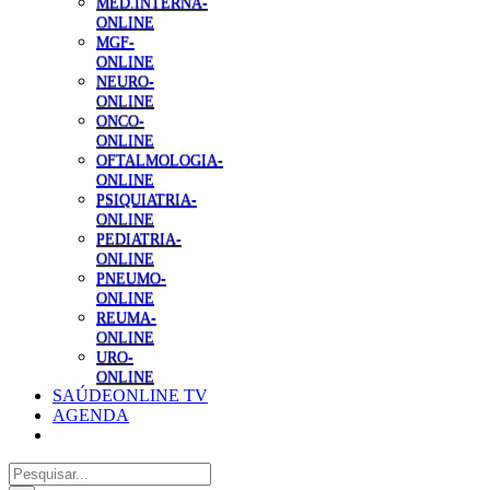
MED.INTERNA-
ONLINE
MGF-
ONLINE
NEURO-
ONLINE
ONCO-
ONLINE
OFTALMOLOGIA-
ONLINE
PSIQUIATRIA-
ONLINE
PEDIATRIA-
ONLINE
PNEUMO-
ONLINE
REUMA-
ONLINE
URO-
ONLINE
SAÚDEONLINE TV
AGENDA
Pesquisar