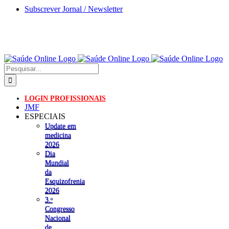
Skip
Subscrever Jornal / Newsletter
to
content
Pesquisar
LOGIN PROFISSIONAIS
JMF
ESPECIAIS
Update em
medicina
2026
Dia
Mundial
da
Esquizofrenia
2026
3.ᵒ
Congresso
Nacional
de