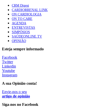
CRM Digest
CARDIORRENAL LINK
Especialistas defendem mais potássio na alimentação
ON CARDIOLOGIA
para ajudar a controlar a hipertensão
ON TO CARE
57 visualizações
AGENDA
ENTREVISTAS
SIMPÓSIOS
SAÚDEONLINE.TV
MAIS NOTÍCIAS
OPINIÃO
Esteja sempre informado
Sindicato diz que nova carreira de médicos dentistas reforça
Facebook
estabilidade no SNS
Twitter
6 Ago, 2026
|
0 Comments
Linkedin
Youtube
Instagram
Mais de 400 utentes beneficiaram de comparticipação reforçada
A sua Opinião conta!
para tratamentos de infertilidade na Madeira
6 Ago, 2026
Envie-nos o seu
|
0 Comments
artigo de opinião
Siga-nos no Facebook