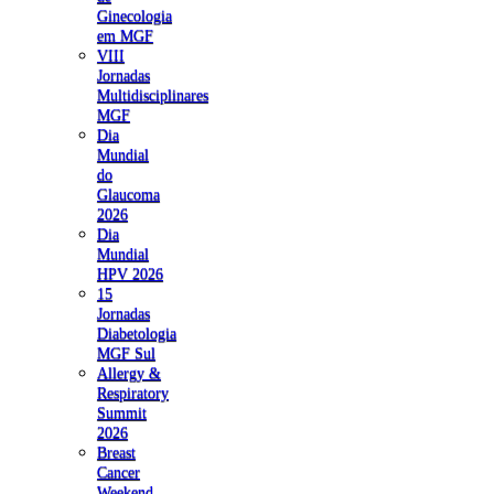
Ginecologia
em MGF
VIII
Jornadas
Multidisciplinares
MGF
Dia
Mundial
do
Glaucoma
2026
Dia
Mundial
HPV 2026
15
Jornadas
Diabetologia
MGF Sul
Allergy &
Respiratory
Summit
2026
Breast
Cancer
Weekend