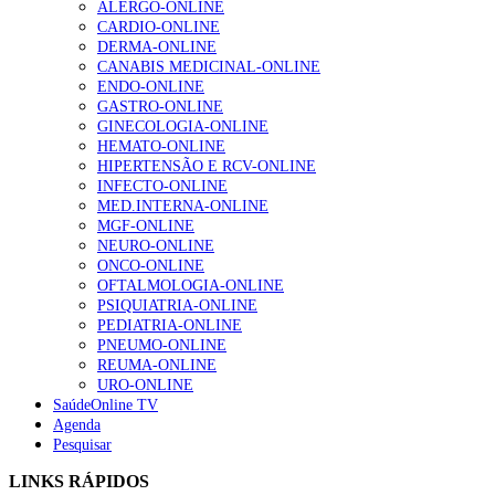
ALERGO-ONLINE
CARDIO-ONLINE
DERMA-ONLINE
Alguns milhares de utentes podem ficar sem médico de
CANABIS MEDICINAL-ONLINE
família com nova regras do registo, alerta associação
ENDO-ONLINE
175 visualizações
GASTRO-ONLINE
GINECOLOGIA-ONLINE
HEMATO-ONLINE
HIPERTENSÃO E RCV-ONLINE
Quase quatro em cada dez doentes com enfarte
INFECTO-ONLINE
apresentavam níveis elevados de Lp(a), revela estudo
MED.INTERNA-ONLINE
86 visualizações
MGF-ONLINE
NEURO-ONLINE
ONCO-ONLINE
OFTALMOLOGIA-ONLINE
“Os programas de rastreio do cancro do pulmão são
PSIQUIATRIA-ONLINE
custo-efetivos e representam um investimento
PEDIATRIA-ONLINE
sustentável para os sistemas de saúde”
PNEUMO-ONLINE
66 visualizações
REUMA-ONLINE
URO-ONLINE
SaúdeOnline TV
Agenda
Trodelvy aprovado para primeira linha no cancro da
Pesquisar
mama triplo negativo metastático em doentes não
elegíveis para inibidores PD-(L)1
LINKS RÁPIDOS
61 visualizações