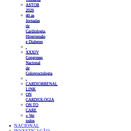
ASTOR
2026
40.as
Jornadas
de
Cardiologia,
Hipertensão
e Diabetes
.
XXXIV
Congresso
Nacional
de
Coloproctologia
.
CARDIORRENAL
LINK
ON
CARDIOLOGIA
ON TO
CARE
» Ver
todos
NACIONAL
INVESTIGAÇÃO