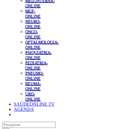
MED.INTERNA-
ONLINE
MGF-
ONLINE
NEURO-
ONLINE
ONCO-
ONLINE
OFTALMOLOGIA-
ONLINE
PSIQUIATRIA-
ONLINE
PEDIATRIA-
ONLINE
PNEUMO-
ONLINE
REUMA-
ONLINE
URO-
ONLINE
SAÚDEONLINE TV
AGENDA
Pesquisar