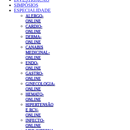
SIMPÓSIOS
ESPECIALIDADE
ALERGO-
ONLINE
CARDIO-
ONLINE
DERMA-
ONLINE
CANABIS
MEDICINAL-
ONLINE
ENDO-
ONLINE
GASTRO-
ONLINE
GINECOLOGIA-
ONLINE
HEMATO-
ONLINE
HIPERTENSÃO
E RCV-
ONLINE
INFECTO-
ONLINE