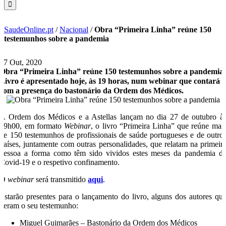
SaudeOnline.pt
/
Nacional
/
Obra “Primeira Linha” reúne 150
testemunhos sobre a pandemia
27 Out, 2020
Obra “Primeira Linha” reúne 150 testemunhos sobre a pandemia
Livro é apresentado hoje, às 19 horas, num webinar que contará
com a presença do bastonário da Ordem dos Médicos.
A Ordem dos Médicos e a Astellas lançam no dia 27 de outubro à
19h00, em formato
Webinar
, o livro “Primeira Linha” que reúne mai
de 150 testemunhos de profissionais de saúde portugueses e de outro
países, juntamente com outras personalidades, que relatam na primeir
pessoa a forma como têm sido vividos estes meses da pandemia d
Covid-19 e o respetivo confinamento.
O
webinar
será transmitido
aqui
.
Estarão presentes para o lançamento do livro, alguns dos autores qu
deram o seu testemunho:
Miguel Guimarães – Bastonário da Ordem dos Médicos