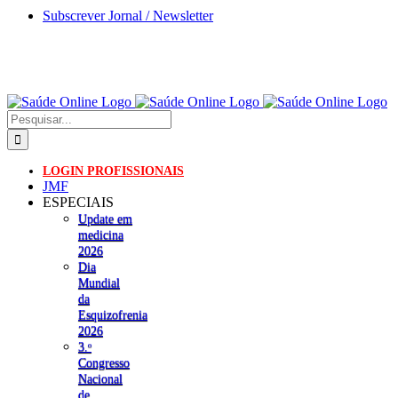
Skip
Subscrever Jornal / Newsletter
to
content
Pesquisar
LOGIN PROFISSIONAIS
JMF
ESPECIAIS
Update em
medicina
2026
Dia
Mundial
da
Esquizofrenia
2026
3.ᵒ
Congresso
Nacional
de