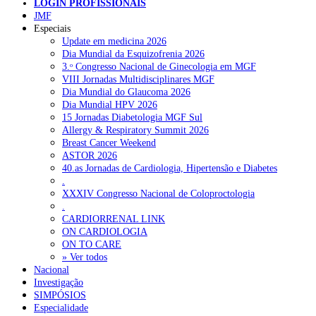
NOTÍCIAS RECENTES
LOGIN PROFISSIONAIS
JMF
Especiais
Portugal está a formar os médicos de que precisa?
6 de Agosto,
Update em medicina 2026
2026
Dia Mundial da Esquizofrenia 2026
3.ᵒ Congresso Nacional de Ginecologia em MGF
Estudantes de Medicina representados na 79.ª World Health
VIII Jornadas Multidisciplinares MGF
Assembly
6 de Agosto, 2026
Dia Mundial do Glaucoma 2026
Dia Mundial HPV 2026
SCORA X-Change Portugal promove formação internacional
15 Jornadas Diabetologia MGF Sul
em saúde sexual e reprodutiva
6 de Agosto, 2026
Allergy & Respiratory Summit 2026
Breast Cancer Weekend
ANEM reúne com coordenador do Pacto Estratégico para a
ASTOR 2026
Saúde
6 de Agosto, 2026
40.as Jornadas de Cardiologia, Hipertensão e Diabetes
.
Sindicato diz que nova carreira de médicos dentistas reforça
XXXIV Congresso Nacional de Coloproctologia
estabilidade no SNS
6 de Agosto, 2026
.
CARDIORRENAL LINK
ON CARDIOLOGIA
NOTÍCIAS MAIS LIDAS
ON TO CARE
» Ver todos
Nacional
Enfermagem Forense. “Da urgência ao tribunal, cada
Investigação
gesto conta e cada profissional faz a diferença”
SIMPÓSIOS
202 visualizações
Especialidade