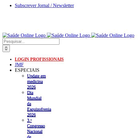
Skip
Subscrever Jornal / Newsletter
to
content
Pesquisar
LOGIN PROFISSIONAIS
JMF
ESPECIAIS
Update em
medicina
2026
Dia
Mundial
da
Esquizofrenia
2026
3.ᵒ
Congresso
Nacional
de