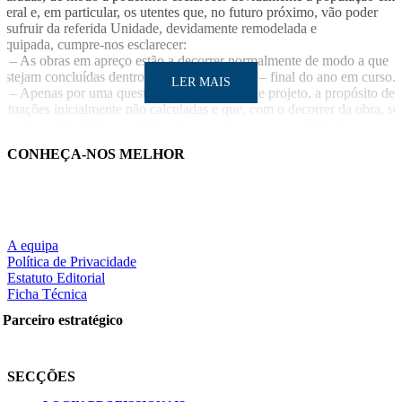
geral e, em particular, os utentes que, no futuro próximo, vão poder
usufruir da referida Unidade, devidamente remodelada e
equipada, cumpre-nos esclarecer:
1 – As obras em apreço estão a decorrer normalmente de modo a que
estejam concluídas dentro do prazo previsível – final do ano em curso.
LER MAIS
2 – Apenas por uma questão de ajustamento de projeto, a propósito de
situações inicialmente não calculadas e que, com o decorrer da obra, se
foram manifestando, no início deste ano houve necessidade de se
acautelar a respetiva alteração e, apenas por curto período de tempo, as
CONHEÇA-NOS MELHOR
mesmas foram parcialmente suspensas, situação que, reiteramos,
atualmente não se verifica
LUSA/SO/MM
LER MAIS
A equipa
Política de Privacidade
Estatuto Editorial
Ficha Técnica
Partilhe nas redes sociais:
Parceiro estratégico
SECÇÕES
Pesquisar