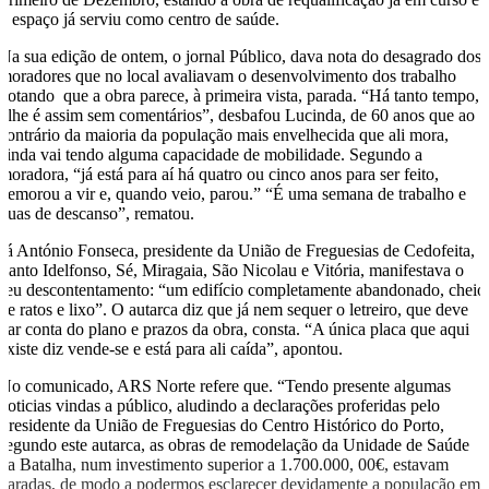
o espaço já serviu como centro de saúde.
Na sua edição de ontem, o jornal Público, dava nota do desagrado dos
moradores que no local avaliavam o desenvolvimento dos trabalho
notando que a obra parece, à primeira vista, parada. “Há tanto tempo,
olhe é assim sem comentários”, desbafou Lucinda, de 60 anos que ao
contrário da maioria da população mais envelhecida que ali mora,
ainda vai tendo alguma capacidade de mobilidade. Segundo a
moradora, “já está para aí há quatro ou cinco anos para ser feito,
demorou a vir e, quando veio, parou.” “É uma semana de trabalho e
duas de descanso”, rematou.
Já António Fonseca, presidente da União de Freguesias de Cedofeita,
Santo Idelfonso, Sé, Miragaia, São Nicolau e Vitória, manifestava o
seu descontentamento: “um edifício completamente abandonado, cheio
de ratos e lixo”. O autarca diz que já nem sequer o letreiro, que deve
dar conta do plano e prazos da obra, consta. “A única placa que aqui
existe diz vende-se e está para ali caída”, apontou.
No comunicado, ARS Norte refere que. “Tendo presente algumas
noticias vindas a público, aludindo a declarações proferidas pelo
Presidente da União de Freguesias do Centro Histórico do Porto,
segundo este autarca, as obras de remodelação da Unidade de Saúde
da Batalha, num investimento superior a 1.700.000, 00€, estavam
paradas, de modo a podermos esclarecer devidamente a população em