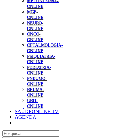
MED.INTERNA-
ONLINE
MGF-
ONLINE
NEURO-
ONLINE
ONCO-
ONLINE
OFTALMOLOGIA-
ONLINE
PSIQUIATRIA-
ONLINE
PEDIATRIA-
ONLINE
PNEUMO-
ONLINE
REUMA-
ONLINE
URO-
ONLINE
SAÚDEONLINE TV
AGENDA
Pesquisar