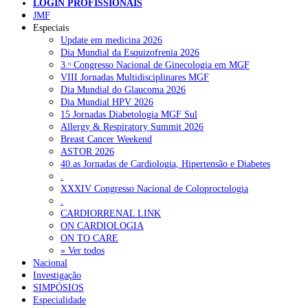
LOGIN PROFISSIONAIS
JMF
Especiais
NOTÍCIAS RECENTES
Update em medicina 2026
Dia Mundial da Esquizofrenia 2026
Portugal está a formar os médicos de que precisa?
6 de Agosto,
3.ᵒ Congresso Nacional de Ginecologia em MGF
2026
VIII Jornadas Multidisciplinares MGF
Dia Mundial do Glaucoma 2026
Estudantes de Medicina representados na 79.ª World Health
Dia Mundial HPV 2026
Assembly
6 de Agosto, 2026
15 Jornadas Diabetologia MGF Sul
Allergy & Respiratory Summit 2026
SCORA X-Change Portugal promove formação internacional
Breast Cancer Weekend
em saúde sexual e reprodutiva
6 de Agosto, 2026
ASTOR 2026
40.as Jornadas de Cardiologia, Hipertensão e Diabetes
ANEM reúne com coordenador do Pacto Estratégico para a
.
Saúde
6 de Agosto, 2026
XXXIV Congresso Nacional de Coloproctologia
.
Sindicato diz que nova carreira de médicos dentistas reforça
CARDIORRENAL LINK
estabilidade no SNS
6 de Agosto, 2026
ON CARDIOLOGIA
ON TO CARE
» Ver todos
Nacional
NOTÍCIAS MAIS LIDAS
Investigação
SIMPÓSIOS
Enfermagem Forense. “Da urgência ao tribunal, cada
Especialidade
gesto conta e cada profissional faz a diferença”