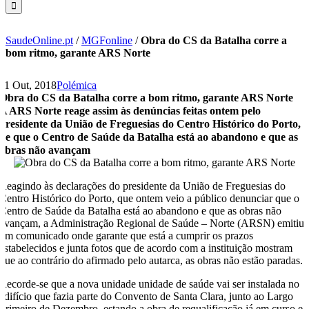
SaudeOnline.pt
/
MGFonline
/
Obra do CS da Batalha corre a
bom ritmo, garante ARS Norte
11 Out, 2018
Polémica
Obra do CS da Batalha corre a bom ritmo, garante ARS Norte
A ARS Norte reage assim às denúncias feitas ontem pelo
presidente da União de Freguesias do Centro Histórico do Porto,
de que o Centro de Saúde da Batalha está ao abandono e que as
obras não avançam
Reagindo às declarações do presidente da União de Freguesias do
Centro Histórico do Porto, que ontem veio a público denunciar que o
Centro de Saúde da Batalha está ao abandono e que as obras não
avançam, a Administração Regional de Saúde – Norte (ARSN) emitiu
um comunicado onde garante que está a cumprir os prazos
estabelecidos e junta fotos que de acordo com a instituição mostram
que ao contrário do afirmado pelo autarca, as obras não estão paradas.
Recorde-se que a nova unidade unidade de saúde vai ser instalada no
edifício que fazia parte do Convento de Santa Clara, junto ao Largo
Primeiro de Dezembro, estando a obra de requalificação já em curso e