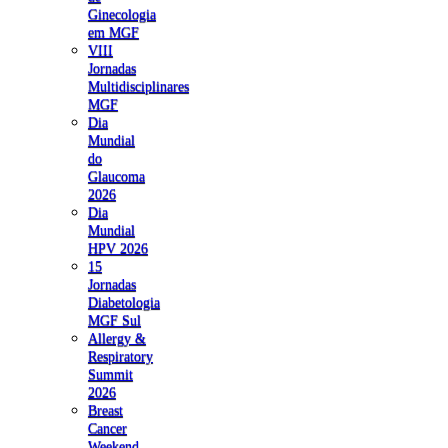
Ginecologia
em MGF
VIII
Jornadas
Multidisciplinares
MGF
Dia
Mundial
do
Glaucoma
2026
Dia
Mundial
HPV 2026
15
Jornadas
Diabetologia
MGF Sul
Allergy &
Respiratory
Summit
2026
Breast
Cancer
Weekend