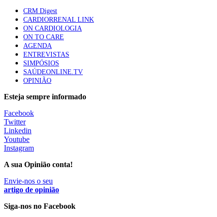
elegíveis para inibidores PD-(L)1
CRM Digest
61 visualizações
CARDIORRENAL LINK
ON CARDIOLOGIA
ON TO CARE
Especialistas defendem mais potássio na alimentação
AGENDA
para ajudar a controlar a hipertensão
ENTREVISTAS
57 visualizações
SIMPÓSIOS
SAÚDEONLINE.TV
OPINIÃO
MAIS NOTÍCIAS
Esteja sempre informado
Facebook
Twitter
Sindicato diz que nova carreira de médicos dentistas reforça
Linkedin
estabilidade no SNS
Youtube
6 Ago, 2026
|
0 Comments
Instagram
A sua Opinião conta!
Mais de 400 utentes beneficiaram de comparticipação reforçada
Envie-nos o seu
para tratamentos de infertilidade na Madeira
artigo de opinião
6 Ago, 2026
|
0 Comments
Siga-nos no Facebook