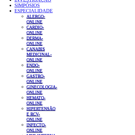
SIMPÓSIOS
ESPECIALIDADE
ALERGO-
ONLINE
CARDIO-
ONLINE
DERMA-
ONLINE
CANABIS
MEDICINAL-
ONLINE
ENDO-
ONLINE
GASTRO-
ONLINE
GINECOLOGIA-
ONLINE
HEMATO-
ONLINE
HIPERTENSÃO
E RCV-
ONLINE
INFECTO-
ONLINE