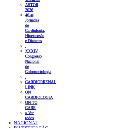
ASTOR
2026
40.as
Jornadas
de
Cardiologia,
Hipertensão
e Diabetes
.
XXXIV
Congresso
Nacional
de
Coloproctologia
.
CARDIORRENAL
LINK
ON
CARDIOLOGIA
ON TO
CARE
» Ver
todos
NACIONAL
INVESTIGAÇÃO