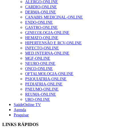
ALERGO-ONLINE
202 visualizações
CARDIO-ONLINE
DERMA-ONLINE
CANABIS MEDICINAL-ONLINE
ENDO-ONLINE
Alguns milhares de utentes podem ficar sem médico de
GASTRO-ONLINE
família com nova regras do registo, alerta associação
GINECOLOGIA-ONLINE
175 visualizações
HEMATO-ONLINE
HIPERTENSÃO E RCV-ONLINE
INFECTO-ONLINE
MED.INTERNA-ONLINE
Quase quatro em cada dez doentes com enfarte
MGF-ONLINE
apresentavam níveis elevados de Lp(a), revela estudo
NEURO-ONLINE
86 visualizações
ONCO-ONLINE
OFTALMOLOGIA-ONLINE
PSIQUIATRIA-ONLINE
PEDIATRIA-ONLINE
PNEUMO-ONLINE
“Os programas de rastreio do cancro do pulmão são
REUMA-ONLINE
custo-efetivos e representam um investimento
URO-ONLINE
sustentável para os sistemas de saúde”
SaúdeOnline TV
66 visualizações
Agenda
Pesquisar
Trodelvy aprovado para primeira linha no cancro da
LINKS RÁPIDOS
mama triplo negativo metastático em doentes não