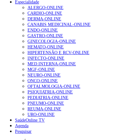
Especialidade
NOTÍCIAS MAIS LIDAS
ALERGO-ONLINE
CARDIO-ONLINE
Enfermagem Forense. “Da urgência ao tribunal, cada
DERMA-ONLINE
gesto conta e cada profissional faz a diferença”
CANABIS MEDICINAL-ONLINE
202 visualizações
ENDO-ONLINE
GASTRO-ONLINE
GINECOLOGIA-ONLINE
HEMATO-ONLINE
Alguns milhares de utentes podem ficar sem médico de
HIPERTENSÃO E RCV-ONLINE
família com nova regras do registo, alerta associação
INFECTO-ONLINE
155 visualizações
MED.INTERNA-ONLINE
MGF-ONLINE
NEURO-ONLINE
ONCO-ONLINE
1.º Episódio do Podcast “Frequência Cardio – Sintoniza
OFTALMOLOGIA-ONLINE
te na Insuficiência Cardíaca” da Bayer
PSIQUIATRIA-ONLINE
99 visualizações
PEDIATRIA-ONLINE
PNEUMO-ONLINE
REUMA-ONLINE
URO-ONLINE
SaúdeOnline TV
“Os programas de rastreio do cancro do pulmão são
Agenda
custo-efetivos e representam um investimento
Pesquisar
sustentável para os sistemas de saúde”
88 visualizações