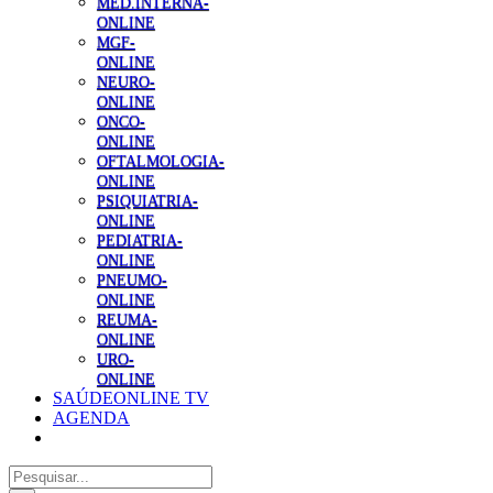
MED.INTERNA-
ONLINE
MGF-
ONLINE
NEURO-
ONLINE
ONCO-
ONLINE
OFTALMOLOGIA-
ONLINE
PSIQUIATRIA-
ONLINE
PEDIATRIA-
ONLINE
PNEUMO-
ONLINE
REUMA-
ONLINE
URO-
ONLINE
SAÚDEONLINE TV
AGENDA
Pesquisar