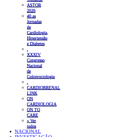
ASTOR
2026
40.as
Jornadas
de
Cardiologia,
Hipertensão
e Diabetes
.
XXXIV
Congresso
Nacional
de
Coloproctologia
.
CARDIORRENAL
LINK
ON
CARDIOLOGIA
ON TO
CARE
» Ver
todos
NACIONAL
INVESTIGAÇÃO