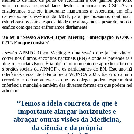
sentimento de risco de perda de autonomia e dos ganhos que fomo
tendo na nossa especialidade desde a reforma dos CSP. Assim
consideramos que era importante mantermos a esperança, um olha
positivo sobre a essência da MGF, para que possamos continuar 
deslumbrar-nos com a especialidade que abraçamos, apesar de todos o
desafios com que nos enfrentamos diariamente.
Vão ter a “Sessão APMGF Open Meeting – antecipação WONC
2025”. Em que consiste?
A sessão APMFG Open Meeting é uma sessão que já tem vindo 
ocorrer nos últimos encontros nacionais (EN) e onde se pretende fala
sobre o associativismo. É também um momento de aproximação entr
os órgãos sociais da APMGF e os participantes do EN. Este ano nã
poderíamos deixar de falar sobre a WONCA 2025, traçar o caminh
percorrido e deixar antever o que os colegas podem esperar dest
conferência mundial e também das diversas formas em que podem nel
participar.
“Temos a ideia concreta de que é
importante alargar horizontes e
abraçar outras visões da Medicina,
da ciência e da própria