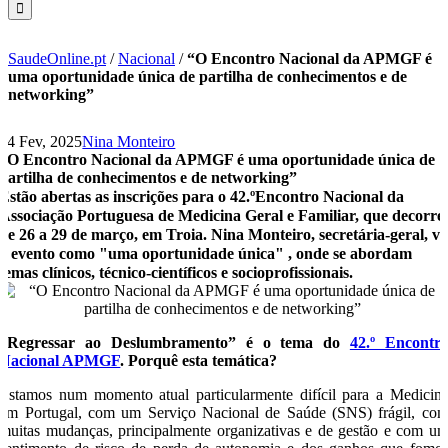
SaudeOnline.pt
/
Nacional
/
“O Encontro Nacional da APMGF é
uma oportunidade única de partilha de conhecimentos e de
networking”
24 Fev, 2025
Nina Monteiro
“O Encontro Nacional da APMGF é uma oportunidade única de
partilha de conhecimentos e de networking”
Estão abertas as inscrições para o 42.ºEncontro Nacional da
Associação Portuguesa de Medicina Geral e Familiar, que decorre
de 26 a 29 de março, em Troia. Nina Monteiro, secretária-geral, vê
o evento como "uma oportunidade única" , onde se abordam
temas clínicos, técnico-científicos e socioprofissionais.
“Regressar ao Deslumbramento” é o tema do
42.º Encontr
Nacional APMGF
. Porquê esta temática?
Estamos num momento atual particularmente difícil para a Medicin
em Portugal, com um Serviço Nacional de Saúde (SNS) frágil, co
muitas mudanças, principalmente organizativas e de gestão e com u