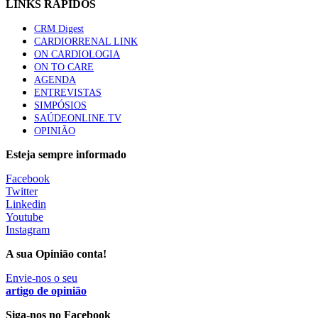
LINKS RÁPIDOS
CRM Digest
Quase quatro em cada dez doentes com enfarte
CARDIORRENAL LINK
apresentavam níveis elevados de Lp(a), revela estudo
ON CARDIOLOGIA
86 visualizações
ON TO CARE
AGENDA
ENTREVISTAS
SIMPÓSIOS
Trodelvy aprovado para primeira linha no cancro da
SAÚDEONLINE.TV
mama triplo negativo metastático em doentes não
OPINIÃO
elegíveis para inibidores PD-(L)1
61 visualizações
Esteja sempre informado
Facebook
MAIS NOTÍCIAS
Twitter
Linkedin
Youtube
Instagram
Quase 11.900 jovens recorreram aos cheques psicólogo e
nutricionista no primeiro mês
A sua Opinião conta!
7 Ago, 2026
|
0 Comments
Envie-nos o seu
artigo de opinião
ULS de Coimbra estreia cirurgia endoscópica do ouvido com
Siga-nos no Facebook