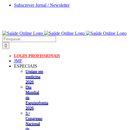
Skip
Subscrever Jornal / Newsletter
to
content
Pesquisar
LOGIN PROFISSIONAIS
JMF
ESPECIAIS
Update em
medicina
2026
Dia
Mundial
da
Esquizofrenia
2026
3.ᵒ
Congresso
Nacional
de