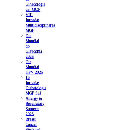
Ginecologia
em MGF
VIII
Jornadas
Multidisciplinares
MGF
Dia
Mundial
do
Glaucoma
2026
Dia
Mundial
HPV 2026
15
Jornadas
Diabetologia
MGF Sul
Allergy &
Respiratory
Summit
2026
Breast
Cancer
Weekend