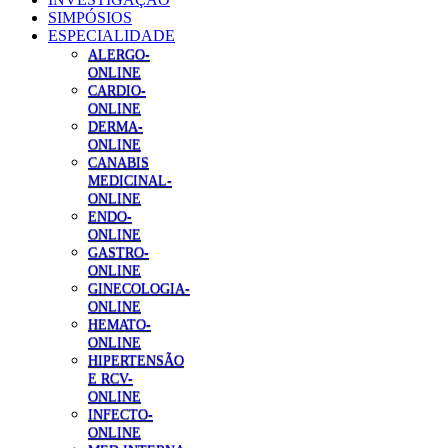
SIMPÓSIOS
ESPECIALIDADE
ALERGO-
ONLINE
CARDIO-
ONLINE
DERMA-
ONLINE
CANABIS
MEDICINAL-
ONLINE
ENDO-
ONLINE
GASTRO-
ONLINE
GINECOLOGIA-
ONLINE
HEMATO-
ONLINE
HIPERTENSÃO
E RCV-
ONLINE
INFECTO-
ONLINE