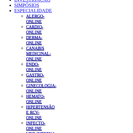
SIMPÓSIOS
ESPECIALIDADE
ALERGO-
ONLINE
CARDIO-
ONLINE
DERMA-
ONLINE
CANABIS
MEDICINAL-
ONLINE
ENDO-
ONLINE
GASTRO-
ONLINE
GINECOLOGIA-
ONLINE
HEMATO-
ONLINE
HIPERTENSÃO
E RCV-
ONLINE
INFECTO-
ONLINE