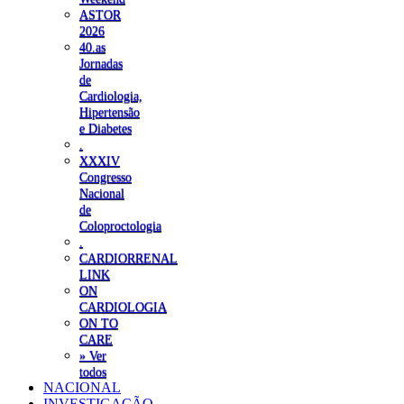
ASTOR
2026
40.as
Jornadas
de
Cardiologia,
Hipertensão
e Diabetes
.
XXXIV
Congresso
Nacional
de
Coloproctologia
.
CARDIORRENAL
LINK
ON
CARDIOLOGIA
ON TO
CARE
» Ver
todos
NACIONAL
INVESTIGAÇÃO