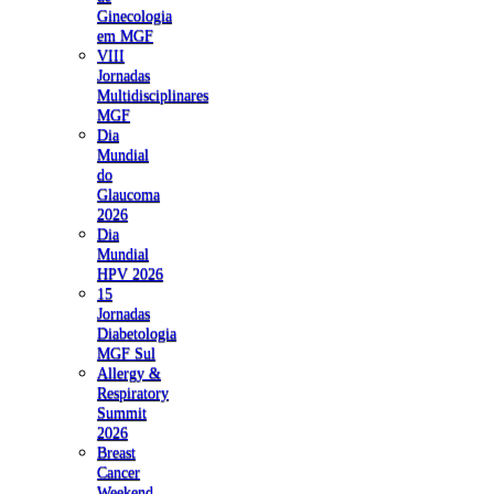
Ginecologia
em MGF
VIII
Jornadas
Multidisciplinares
MGF
Dia
Mundial
do
Glaucoma
2026
Dia
Mundial
HPV 2026
15
Jornadas
Diabetologia
MGF Sul
Allergy &
Respiratory
Summit
2026
Breast
Cancer
Weekend