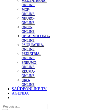
MED.INTERNA-
ONLINE
MGF-
ONLINE
NEURO-
ONLINE
ONCO-
ONLINE
OFTALMOLOGIA-
ONLINE
PSIQUIATRIA-
ONLINE
PEDIATRIA-
ONLINE
PNEUMO-
ONLINE
REUMA-
ONLINE
URO-
ONLINE
SAÚDEONLINE TV
AGENDA
Pesquisar