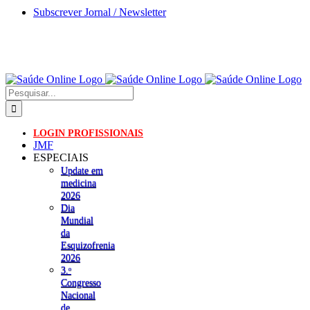
Skip
Subscrever Jornal / Newsletter
to
content
Pesquisar
LOGIN PROFISSIONAIS
JMF
ESPECIAIS
Update em
medicina
2026
Dia
Mundial
da
Esquizofrenia
2026
3.ᵒ
Congresso
Nacional
de