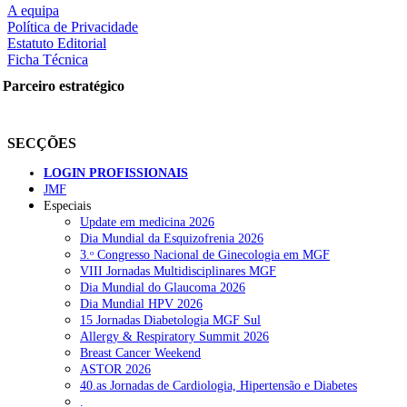
A equipa
Política de Privacidade
Estatuto Editorial
Ficha Técnica
rtilhe nas redes sociais:
Parceiro estratégico
SECÇÕES
LOGIN PROFISSIONAIS
JMF
Especiais
squisar
Update em medicina 2026
Dia Mundial da Esquizofrenia 2026
3.ᵒ Congresso Nacional de Ginecologia em MGF
OTÍCIAS RECENTES
VIII Jornadas Multidisciplinares MGF
Dia Mundial do Glaucoma 2026
Dia Mundial HPV 2026
Portugal está a formar os médicos de que precisa?
6 de Agosto, 202
15 Jornadas Diabetologia MGF Sul
Allergy & Respiratory Summit 2026
Estudantes de Medicina representados na 79.ª World Health Assem
Breast Cancer Weekend
ASTOR 2026
SCORA X-Change Portugal promove formação internacional em saú
40.as Jornadas de Cardiologia, Hipertensão e Diabetes
.