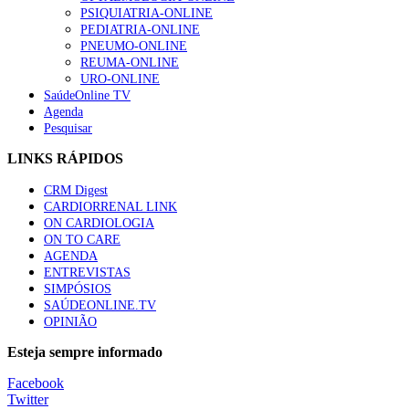
PSIQUIATRIA-ONLINE
“Os programas de rastreio do cancro do pulmão são custo-ef
PEDIATRIA-ONLINE
66 visualizações
PNEUMO-ONLINE
REUMA-ONLINE
URO-ONLINE
SaúdeOnline TV
Agenda
Pesquisar
Trodelvy aprovado para primeira linha no cancro da mama tr
61 visualizações
LINKS RÁPIDOS
CRM Digest
CARDIORRENAL LINK
ON CARDIOLOGIA
Especialistas defendem mais potássio na alimentação para aj
ON TO CARE
57 visualizações
AGENDA
ENTREVISTAS
SIMPÓSIOS
SAÚDEONLINE.TV
OPINIÃO
MAIS NOTÍCIAS
Esteja sempre informado
Sindicato diz que nova carreira de médicos dentistas reforça est
Facebook
6 Ago, 2026
|
0 Comments
Twitter