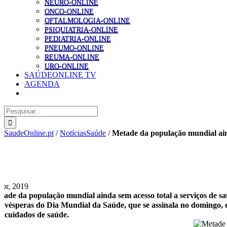
NEURO-ONLINE
ONCO-ONLINE
OFTALMOLOGIA-ONLINE
PSIQUIATRIA-ONLINE
PEDIATRIA-ONLINE
PNEUMO-ONLINE
REUMA-ONLINE
URO-ONLINE
SAÚDEONLINE TV
AGENDA
Pesquisar
SaudeOnline.pt
/
NotíciasSaúde
/
Metade da população mundial aind
Abr, 2019
tade da população mundial ainda sem acesso total a serviços de sa
 vésperas do Dia Mundial da Saúde, que se assinala no domingo,
r cuidados de saúde.