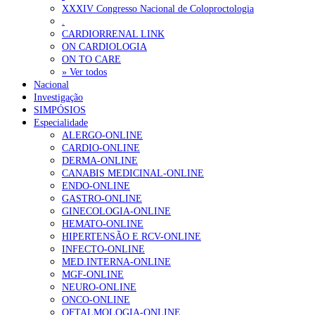
ANEM reúne com coordenador do Pacto Estratégico para a Saúde
XXXIV Congresso Nacional de Coloproctologia
.
Sindicato diz que nova carreira de médicos dentistas reforça estabi
CARDIORRENAL LINK
ON CARDIOLOGIA
ON TO CARE
OTÍCIAS MAIS LIDAS
» Ver todos
Nacional
Investigação
Enfermagem Forense. “Da urgência ao tribunal, cada gesto c
SIMPÓSIOS
202 visualizações
Especialidade
ALERGO-ONLINE
CARDIO-ONLINE
DERMA-ONLINE
CANABIS MEDICINAL-ONLINE
Alguns milhares de utentes podem ficar sem médico de famíl
ENDO-ONLINE
175 visualizações
GASTRO-ONLINE
GINECOLOGIA-ONLINE
HEMATO-ONLINE
HIPERTENSÃO E RCV-ONLINE
INFECTO-ONLINE
Quase quatro em cada dez doentes com enfarte apresentavam
MED.INTERNA-ONLINE
86 visualizações
MGF-ONLINE
NEURO-ONLINE
ONCO-ONLINE
OFTALMOLOGIA-ONLINE