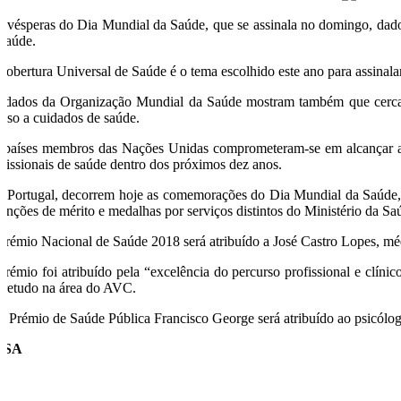
 vésperas do Dia Mundial da Saúde, que se assinala no domingo, dado
 saúde.
Cobertura Universal de Saúde é o tema escolhido este ano para assinal
 dados da Organização Mundial da Saúde mostram também que cerca 
esso a cuidados de saúde.
 países membros das Nações Unidas comprometeram-se em alcançar até 
ofissionais de saúde dentro dos próximos dez anos.
 Portugal, decorrem hoje as comemorações do Dia Mundial da Saúde,
stinções de mérito e medalhas por serviços distintos do Ministério da Sa
Prémio Nacional de Saúde 2018 será atribuído a José Castro Lopes, mé
prémio foi atribuído pela “excelência do percurso profissional e clín
bretudo na área do AVC.
 o Prémio de Saúde Pública Francisco George será atribuído ao psicólo
USA