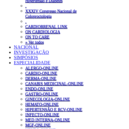
Hipertensão e Diabetes
.
XXXIV Congresso Nacional de
Coloproctologia
.
CARDIORRENAL LINK
ON CARDIOLOGIA
ON TO CARE
» Ver todos
NACIONAL
INVESTIGAÇÃO
SIMPÓSIOS
ESPECIALIDADE
ALERGO-ONLINE
CARDIO-ONLINE
DERMA-ONLINE
CANABIS MEDICINAL-ONLINE
ENDO-ONLINE
GASTRO-ONLINE
GINECOLOGIA-ONLINE
HEMATO-ONLINE
HIPERTENSÃO E RCV-ONLINE
INFECTO-ONLINE
MED.INTERNA-ONLINE
MGF-ONLINE