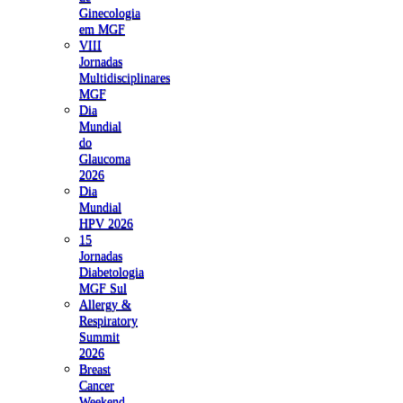
Ginecologia
em MGF
VIII
Jornadas
Multidisciplinares
MGF
Dia
Mundial
do
Glaucoma
2026
Dia
Mundial
HPV 2026
15
Jornadas
Diabetologia
MGF Sul
Allergy &
Respiratory
Summit
2026
Breast
Cancer
Weekend