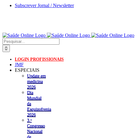
Skip
Subscrever Jornal / Newsletter
to
content
Pesquisar
LOGIN PROFISSIONAIS
JMF
ESPECIAIS
Update em
medicina
2026
Dia
Mundial
da
Esquizofrenia
2026
3.ᵒ
Congresso
Nacional
de