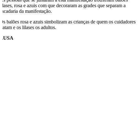
lilases, rosa e azuis com que decoraram as grades que separam a
escadaria da manifestação.
Os balões rosa e azuis simbolizam as crianças de quem os cuidadores
tratam e os lilases os adultos.
LUSA