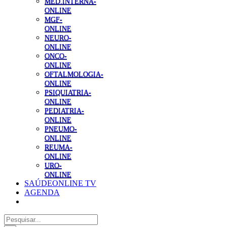
MED.INTERNA-
ONLINE
MGF-
ONLINE
NEURO-
ONLINE
ONCO-
ONLINE
OFTALMOLOGIA-
ONLINE
PSIQUIATRIA-
ONLINE
PEDIATRIA-
ONLINE
PNEUMO-
ONLINE
REUMA-
ONLINE
URO-
ONLINE
SAÚDEONLINE TV
AGENDA
Pesquisar