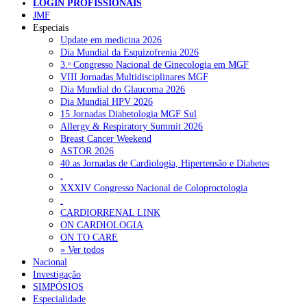
LOGIN PROFISSIONAIS
Pesquisar
JMF
Especiais
Update em medicina 2026
Dia Mundial da Esquizofrenia 2026
NOTÍCIAS RECENTES
3.ᵒ Congresso Nacional de Ginecologia em MGF
VIII Jornadas Multidisciplinares MGF
Quase 11.900 jovens recorreram aos cheques psicólogo e
Dia Mundial do Glaucoma 2026
nutricionista no primeiro mês
7 de Agosto, 2026
Dia Mundial HPV 2026
15 Jornadas Diabetologia MGF Sul
ULS de Coimbra estreia cirurgia endoscópica do ouvido com
Allergy & Respiratory Summit 2026
apoio robótico em Portugal
7 de Agosto, 2026
Breast Cancer Weekend
ASTOR 2026
Enfermeiros exigem esclarecimentos sobre eventual gestão
40.as Jornadas de Cardiologia, Hipertensão e Diabetes
privada da ULS do Algarve
7 de Agosto, 2026
.
XXXIV Congresso Nacional de Coloproctologia
Ordem dos Médicos alerta para riscos no novo sistema de acesso
.
a consultas e cirurgias
7 de Agosto, 2026
CARDIORRENAL LINK
ON CARDIOLOGIA
Portugal está a formar os médicos de que precisa?
6 de Agosto,
ON TO CARE
2026
» Ver todos
Nacional
Investigação
SIMPÓSIOS
NOTÍCIAS MAIS LIDAS
Especialidade