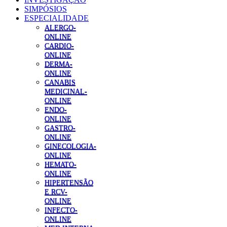
SIMPÓSIOS
ESPECIALIDADE
ALERGO-
ONLINE
CARDIO-
ONLINE
DERMA-
ONLINE
CANABIS
MEDICINAL-
ONLINE
ENDO-
ONLINE
GASTRO-
ONLINE
GINECOLOGIA-
ONLINE
HEMATO-
ONLINE
HIPERTENSÃO
E RCV-
ONLINE
INFECTO-
ONLINE