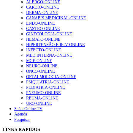
ALERGO-ONLINE
Enfermagem Forense. “Da urgência ao tribunal, cada
CARDIO-ONLINE
gesto conta e cada profissional faz a diferença”
DERMA-ONLINE
203 visualizações
CANABIS MEDICINAL-ONLINE
ENDO-ONLINE
GASTRO-ONLINE
GINECOLOGIA-ONLINE
1.º Episódio do Podcast “Frequência Cardio – Sintoniza
HEMATO-ONLINE
te na Insuficiência Cardíaca” da Bayer
HIPERTENSÃO E RCV-ONLINE
169 visualizações
INFECTO-ONLINE
MED.INTERNA-ONLINE
MGF-ONLINE
NEURO-ONLINE
Alguns milhares de utentes podem ficar sem médico de
ONCO-ONLINE
família com nova regras do registo, alerta associação
OFTALMOLOGIA-ONLINE
132 visualizações
PSIQUIATRIA-ONLINE
PEDIATRIA-ONLINE
PNEUMO-ONLINE
REUMA-ONLINE
URO-ONLINE
“Os programas de rastreio do cancro do pulmão são
SaúdeOnline TV
custo-efetivos e representam um investimento
Agenda
sustentável para os sistemas de saúde”
Pesquisar
93 visualizações
LINKS RÁPIDOS