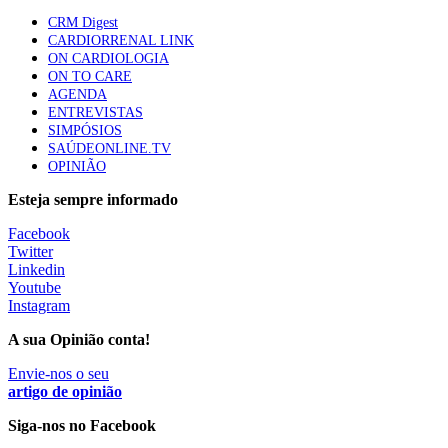
Quase quatro em cada dez doentes com enfarte
CRM Digest
apresentavam níveis elevados de Lp(a), revela estudo
CARDIORRENAL LINK
87 visualizações
ON CARDIOLOGIA
ON TO CARE
AGENDA
ENTREVISTAS
Trodelvy aprovado para primeira linha no cancro da
SIMPÓSIOS
mama triplo negativo metastático em doentes não
SAÚDEONLINE.TV
elegíveis para inibidores PD-(L)1
OPINIÃO
61 visualizações
Esteja sempre informado
MAIS NOTÍCIAS
Facebook
Twitter
Linkedin
Youtube
Quase 11.900 jovens recorreram aos cheques psicólogo e
Instagram
nutricionista no primeiro mês
7 Ago, 2026
|
0 Comments
A sua Opinião conta!
Envie-nos o seu
artigo de opinião
ULS de Coimbra estreia cirurgia endoscópica do ouvido com
apoio robótico em Portugal
Siga-nos no Facebook
7 Ago, 2026
|
0 Comments