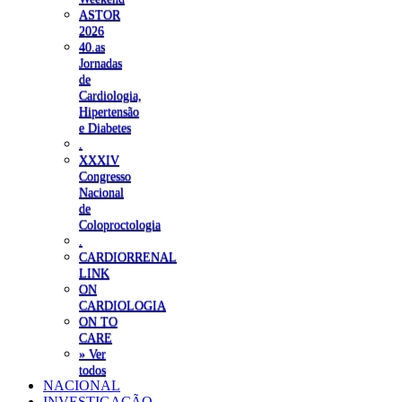
ASTOR
2026
40.as
Jornadas
de
Cardiologia,
Hipertensão
e Diabetes
.
XXXIV
Congresso
Nacional
de
Coloproctologia
.
CARDIORRENAL
LINK
ON
CARDIOLOGIA
ON TO
CARE
» Ver
todos
NACIONAL
INVESTIGAÇÃO