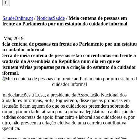
SaudeOnline.pt
/
NotíciasSaúde
/
Meia centena de pessoas em
frente ao Parlamento por um estatuto do cuidador informal
8 Mar, 2019
Meia centena de pessoas em frente ao Parlamento por um estatuto
do cuidador informal
Cerca de meia centena de pessoas estão concentradas em frente à
escadaria da Assembleia da República num dia em que se
discutem várias propostas para a criação do estatuto do cuidador
informal.
Em declarações à Lusa, a presidente da Associação Nacional dos
Cuidadores Informais, Sofia Figueiredo, disse que as propostas em
discussão ficam aquém do que os cuidadores pretendem sobretudo
porque, por um lado, atiram para a próxima legislatura a aplicação de
medidas concretas de apoio financeiro e laboral aos cuidadores e, por
outro, não preveem a criação efetiva de uma carreira contributiva
especifica.
As pessoas que se juntaram a esta manifestação trouxeram balões