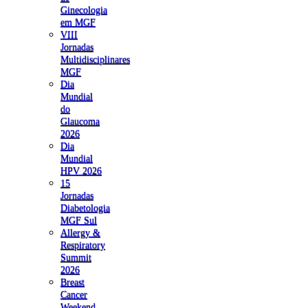
Ginecologia
em MGF
VIII
Jornadas
Multidisciplinares
MGF
Dia
Mundial
do
Glaucoma
2026
Dia
Mundial
HPV 2026
15
Jornadas
Diabetologia
MGF Sul
Allergy &
Respiratory
Summit
2026
Breast
Cancer
Weekend