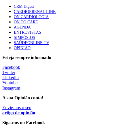
CRM Digest
CARDIORRENAL LINK
Trodelvy aprovado para primeira linha no cancro da
ON CARDIOLOGIA
mama triplo negativo metastático em doentes não
ON TO CARE
elegíveis para inibidores PD-(L)1
AGENDA
61 visualizações
ENTREVISTAS
SIMPÓSIOS
SAÚDEONLINE.TV
MAIS NOTÍCIAS
OPINIÃO
Esteja sempre informado
Quase 11.900 jovens recorreram aos cheques psicólogo e
Facebook
nutricionista no primeiro mês
Twitter
7 Ago, 2026
|
0 Comments
Linkedin
Youtube
Instagram
ULS de Coimbra estreia cirurgia endoscópica do ouvido com
A sua Opinião conta!
apoio robótico em Portugal
7 Ago, 2026
Envie-nos o seu
|
0 Comments
artigo de opinião
Siga-nos no Facebook