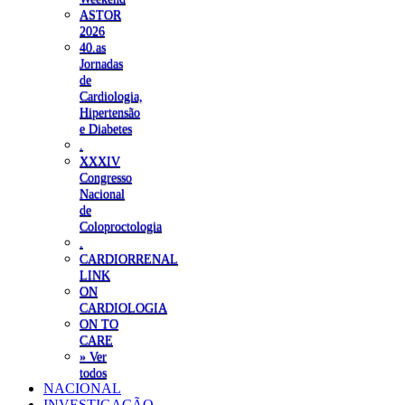
ASTOR
2026
40.as
Jornadas
de
Cardiologia,
Hipertensão
e Diabetes
.
XXXIV
Congresso
Nacional
de
Coloproctologia
.
CARDIORRENAL
LINK
ON
CARDIOLOGIA
ON TO
CARE
» Ver
todos
NACIONAL
INVESTIGAÇÃO