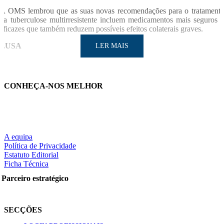
A OMS lembrou que as suas novas recomendações para o tratament
da tuberculose multirresistente incluem medicamentos mais seguros 
eficazes que também reduzem possíveis efeitos colaterais graves.
LUSA
LER MAIS
CONHEÇA-NOS MELHOR
LER MAIS
A equipa
Política de Privacidade
Partilhe nas redes sociais:
Estatuto Editorial
Ficha Técnica
Parceiro estratégico
Pesquisar
SECÇÕES