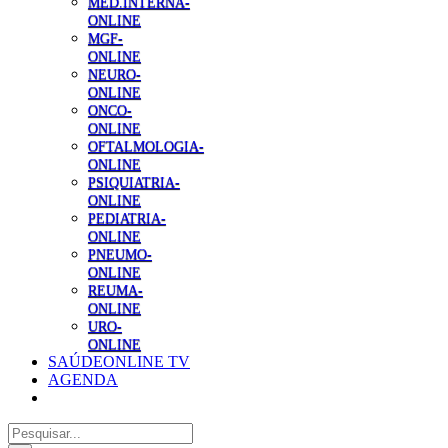
MED.INTERNA-
ONLINE
MGF-
ONLINE
NEURO-
ONLINE
ONCO-
ONLINE
OFTALMOLOGIA-
ONLINE
PSIQUIATRIA-
ONLINE
PEDIATRIA-
ONLINE
PNEUMO-
ONLINE
REUMA-
ONLINE
URO-
ONLINE
SAÚDEONLINE TV
AGENDA
Pesquisar