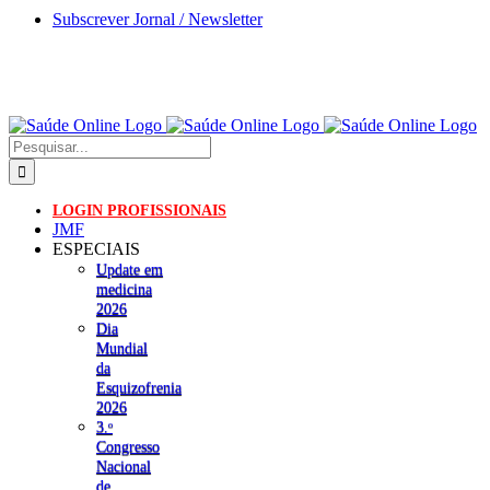
Skip
Subscrever Jornal / Newsletter
to
content
Pesquisar
LOGIN PROFISSIONAIS
JMF
ESPECIAIS
Update em
medicina
2026
Dia
Mundial
da
Esquizofrenia
2026
3.ᵒ
Congresso
Nacional
de