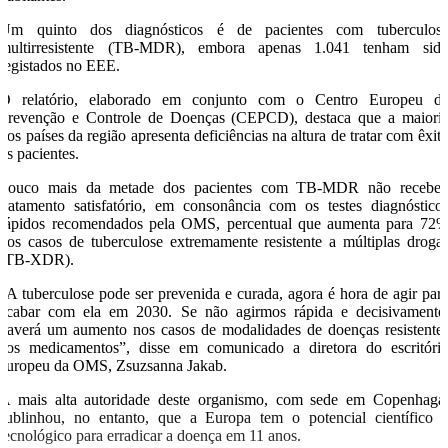
Um quinto dos diagnósticos é de pacientes com tuberculos
multirresistente (TB-MDR), embora apenas 1.041 tenham sid
registados no EEE.
O relatório, elaborado em conjunto com o Centro Europeu d
Prevenção e Controle de Doenças (CEPCD), destaca que a maiori
dos países da região apresenta deficiências na altura de tratar com êxit
os pacientes.
Pouco mais da metade dos pacientes com TB-MDR não recebe
tratamento satisfatório, em consonância com os testes diagnóstico
rápidos recomendados pela OMS, percentual que aumenta para 72
nos casos de tuberculose extremamente resistente a múltiplas droga
(TB-XDR).
“A tuberculose pode ser prevenida e curada, agora é hora de agir par
acabar com ela em 2030. Se não agirmos rápida e decisivamente
haverá um aumento nos casos de modalidades de doenças resistente
aos medicamentos”, disse em comunicado a diretora do escritóri
europeu da OMS, Zsuzsanna Jakab.
A mais alta autoridade deste organismo, com sede em Copenhaga
sublinhou, no entanto, que a Europa tem o potencial científico 
tecnológico para erradicar a doença em 11 anos.