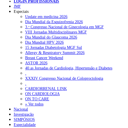
NOTÍCIAS RECENTES
LOGIN PROFISSIONAIS
JMF
Especiais
Quase 11.900 jovens recorreram aos cheques psicólogo e
Update em medicina 2026
nutricionista no primeiro mês
7 de Agosto, 2026
Dia Mundial da Esquizofrenia 2026
3.ᵒ Congresso Nacional de Ginecologia em MGF
ULS de Coimbra estreia cirurgia endoscópica do ouvido com
VIII Jornadas Multidisciplinares MGF
apoio robótico em Portugal
7 de Agosto, 2026
Dia Mundial do Glaucoma 2026
Dia Mundial HPV 2026
Enfermeiros exigem esclarecimentos sobre eventual gestão
15 Jornadas Diabetologia MGF Sul
privada da ULS do Algarve
7 de Agosto, 2026
Allergy & Respiratory Summit 2026
Breast Cancer Weekend
Ordem dos Médicos alerta para riscos no novo sistema de acesso
ASTOR 2026
a consultas e cirurgias
7 de Agosto, 2026
40.as Jornadas de Cardiologia, Hipertensão e Diabetes
.
Portugal está a formar os médicos de que precisa?
6 de Agosto,
XXXIV Congresso Nacional de Coloproctologia
2026
.
CARDIORRENAL LINK
ON CARDIOLOGIA
NOTÍCIAS MAIS LIDAS
ON TO CARE
» Ver todos
Nacional
Enfermagem Forense. “Da urgência ao tribunal, cada
Investigação
gesto conta e cada profissional faz a diferença”
SIMPÓSIOS
202 visualizações
Especialidade