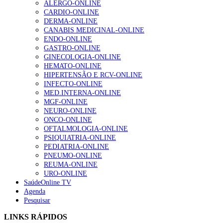
ALERGO-ONLINE
CARDIO-ONLINE
DERMA-ONLINE
Alguns milhares de utentes podem ficar sem médico de
CANABIS MEDICINAL-ONLINE
família com nova regras do registo, alerta associação
ENDO-ONLINE
155 visualizações
GASTRO-ONLINE
GINECOLOGIA-ONLINE
HEMATO-ONLINE
HIPERTENSÃO E RCV-ONLINE
1.º Episódio do Podcast “Frequência Cardio – Sintoniza
INFECTO-ONLINE
te na Insuficiência Cardíaca” da Bayer
MED.INTERNA-ONLINE
99 visualizações
MGF-ONLINE
NEURO-ONLINE
ONCO-ONLINE
OFTALMOLOGIA-ONLINE
“Os programas de rastreio do cancro do pulmão são
PSIQUIATRIA-ONLINE
custo-efetivos e representam um investimento
PEDIATRIA-ONLINE
sustentável para os sistemas de saúde”
PNEUMO-ONLINE
88 visualizações
REUMA-ONLINE
URO-ONLINE
SaúdeOnline TV
Agenda
Quase quatro em cada dez doentes com enfarte
Pesquisar
apresentavam níveis elevados de Lp(a), revela estudo
86 visualizações
LINKS RÁPIDOS