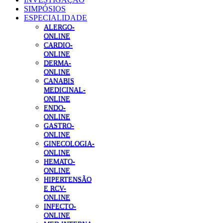
SIMPÓSIOS
ESPECIALIDADE
ALERGO-
ONLINE
CARDIO-
ONLINE
DERMA-
ONLINE
CANABIS
MEDICINAL-
ONLINE
ENDO-
ONLINE
GASTRO-
ONLINE
GINECOLOGIA-
ONLINE
HEMATO-
ONLINE
HIPERTENSÃO
E RCV-
ONLINE
INFECTO-
ONLINE