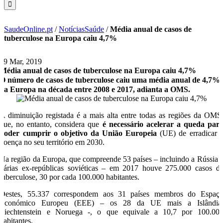
SaudeOnline.pt
/
NotíciasSaúde
/
Média anual de casos de
tuberculose na Europa caiu 4,7%
19 Mar, 2019
Média anual de casos de tuberculose na Europa caiu 4,7%
O número de casos de tuberculose caiu uma média anual de 4,7%
na Europa na década entre 2008 e 2017, adianta a OMS.
A diminuição registada é a mais alta entre todas as regiões da OMS
que, no entanto, considera que
é necessário acelerar a queda par
poder cumprir o objetivo da União Europeia
(UE) de erradicar 
doença no seu território em 2030.
Na região da Europa, que compreende 53 países – incluindo a Rússia 
várias ex-repúblicas soviéticas – em 2017 houve 275.000 casos d
tuberculose, 30 por cada 100.000 habitantes.
Destes, 55.337 correspondem aos 31 países membros do Espaç
Económico Europeu (EEE) – os 28 da UE mais a Islândia
Liechtenstein e Noruega -, o que equivale a 10,7 por 100.00
habitantes.