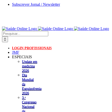
Skip
Subscrever Jornal / Newsletter
to
content
Pesquisar
LOGIN PROFISSIONAIS
JMF
ESPECIAIS
Update em
medicina
2026
Dia
Mundial
da
Esquizofrenia
2026
3.ᵒ
Congresso
Nacional
de