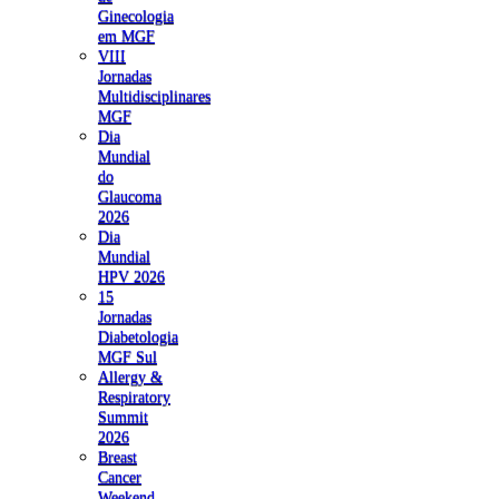
Ginecologia
em MGF
VIII
Jornadas
Multidisciplinares
MGF
Dia
Mundial
do
Glaucoma
2026
Dia
Mundial
HPV 2026
15
Jornadas
Diabetologia
MGF Sul
Allergy &
Respiratory
Summit
2026
Breast
Cancer
Weekend