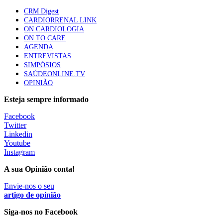
CRM Digest
CARDIORRENAL LINK
Trodelvy aprovado para primeira linha no cancro da
ON CARDIOLOGIA
mama triplo negativo metastático em doentes não
ON TO CARE
elegíveis para inibidores PD-(L)1
AGENDA
61 visualizações
ENTREVISTAS
SIMPÓSIOS
SAÚDEONLINE.TV
MAIS NOTÍCIAS
OPINIÃO
Esteja sempre informado
Quase 11.900 jovens recorreram aos cheques psicólogo e
Facebook
nutricionista no primeiro mês
Twitter
7 Ago, 2026
|
0 Comments
Linkedin
Youtube
Instagram
ULS de Coimbra estreia cirurgia endoscópica do ouvido com
A sua Opinião conta!
apoio robótico em Portugal
Envie-nos o seu
7 Ago, 2026
|
0 Comments
artigo de opinião
Siga-nos no Facebook
Enfermeiros exigem esclarecimentos sobre eventual gestão