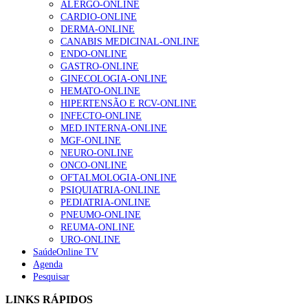
ALERGO-ONLINE
CARDIO-ONLINE
DERMA-ONLINE
Alguns milhares de utentes podem ficar sem médico de
CANABIS MEDICINAL-ONLINE
família com nova regras do registo, alerta associação
ENDO-ONLINE
155 visualizações
GASTRO-ONLINE
GINECOLOGIA-ONLINE
HEMATO-ONLINE
HIPERTENSÃO E RCV-ONLINE
1.º Episódio do Podcast “Frequência Cardio – Sintoniza
INFECTO-ONLINE
te na Insuficiência Cardíaca” da Bayer
MED.INTERNA-ONLINE
99 visualizações
MGF-ONLINE
NEURO-ONLINE
ONCO-ONLINE
OFTALMOLOGIA-ONLINE
PSIQUIATRIA-ONLINE
“Os programas de rastreio do cancro do pulmão são
PEDIATRIA-ONLINE
custo-efetivos e representam um investimento
PNEUMO-ONLINE
sustentável para os sistemas de saúde”
REUMA-ONLINE
88 visualizações
URO-ONLINE
SaúdeOnline TV
Agenda
Quase quatro em cada dez doentes com enfarte
Pesquisar
apresentavam níveis elevados de Lp(a), revela estudo
86 visualizações
LINKS RÁPIDOS