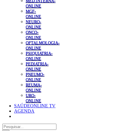
MED.INTERNA-
ONLINE
MGF-
ONLINE
NEURO-
ONLINE
ONCO-
ONLINE
OFTALMOLOGIA-
ONLINE
PSIQUIATRIA-
ONLINE
PEDIATRIA-
ONLINE
PNEUMO-
ONLINE
REUMA-
ONLINE
URO-
ONLINE
SAÚDEONLINE TV
AGENDA
Pesquisar