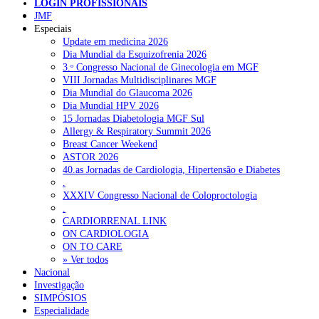
NOTÍCIAS RECENTES
LOGIN PROFISSIONAIS
JMF
Especiais
Quase 11.900 jovens recorreram aos cheques psicólogo e
Update em medicina 2026
nutricionista no primeiro mês
7 de Agosto, 2026
Dia Mundial da Esquizofrenia 2026
3.ᵒ Congresso Nacional de Ginecologia em MGF
ULS de Coimbra estreia cirurgia endoscópica do ouvido com
VIII Jornadas Multidisciplinares MGF
apoio robótico em Portugal
7 de Agosto, 2026
Dia Mundial do Glaucoma 2026
Dia Mundial HPV 2026
Enfermeiros exigem esclarecimentos sobre eventual gestão
15 Jornadas Diabetologia MGF Sul
privada da ULS do Algarve
7 de Agosto, 2026
Allergy & Respiratory Summit 2026
Breast Cancer Weekend
Ordem dos Médicos alerta para riscos no novo sistema de acesso
ASTOR 2026
a consultas e cirurgias
7 de Agosto, 2026
40.as Jornadas de Cardiologia, Hipertensão e Diabetes
.
Portugal está a formar os médicos de que precisa?
6 de Agosto,
XXXIV Congresso Nacional de Coloproctologia
2026
.
CARDIORRENAL LINK
ON CARDIOLOGIA
ON TO CARE
NOTÍCIAS MAIS LIDAS
» Ver todos
Nacional
Enfermagem Forense. “Da urgência ao tribunal, cada
Investigação
gesto conta e cada profissional faz a diferença”
SIMPÓSIOS
202 visualizações
Especialidade