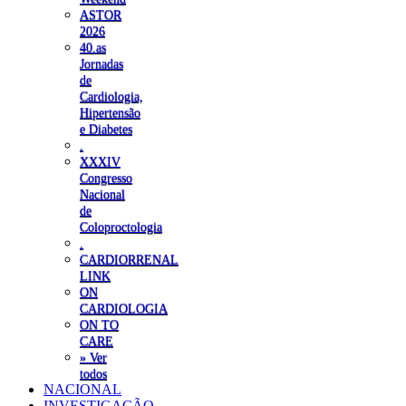
ASTOR
2026
40.as
Jornadas
de
Cardiologia,
Hipertensão
e Diabetes
.
XXXIV
Congresso
Nacional
de
Coloproctologia
.
CARDIORRENAL
LINK
ON
CARDIOLOGIA
ON TO
CARE
» Ver
todos
NACIONAL
INVESTIGAÇÃO