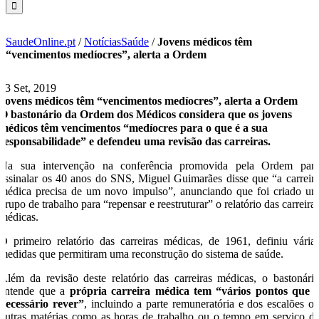
SaudeOnline.pt
/
NotíciasSaúde
/
Jovens médicos têm
“vencimentos medíocres”, alerta a Ordem
23 Set, 2019
Jovens médicos têm “vencimentos medíocres”, alerta a Ordem
O bastonário da Ordem dos Médicos considera que os jovens
médicos têm vencimentos “medíocres para o que é a sua
responsabilidade” e defendeu uma revisão das carreiras.
Na sua intervenção na conferência promovida pela Ordem par
assinalar os 40 anos do SNS, Miguel Guimarães disse que “a carreir
médica precisa de um novo impulso”, anunciando que foi criado u
grupo de trabalho para “repensar e reestruturar” o relatório das carreira
médicas.
O primeiro relatório das carreiras médicas, de 1961, definiu vária
medidas que permitiram uma reconstrução do sistema de saúde.
Além da revisão deste relatório das carreiras médicas, o bastonári
entende que a
própria carreira médica tem “vários pontos que 
necessário rever”
, incluindo a parte remuneratória e dos escalões o
outras matérias como as horas de trabalho ou o tempo em serviço d