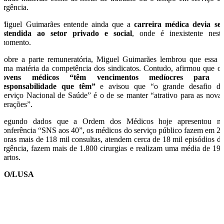
urgência.
Miguel Guimarães entende ainda que a
carreira médica devia se
estendida ao setor privado e social
, onde é inexistente nest
momento.
Sobre a parte remuneratória, Miguel Guimarães lembrou que essa 
uma matéria da competência dos sindicatos. Contudo, afirmou que o
jovens médicos “têm vencimentos medíocres para 
responsabilidade que têm”
e avisou que “o grande desafio d
Serviço Nacional de Saúde” é o de se manter “atrativo para as nova
gerações”.
Segundo dados que a Ordem dos Médicos hoje apresentou n
conferência “SNS aos 40”, os médicos do serviço público fazem em 2
horas mais de 118 mil consultas, atendem cerca de 18 mil episódios d
urgência, fazem mais de 1.800 cirurgias e realizam uma média de 19
partos.
SO/LUSA