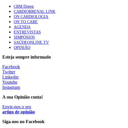
CRM Digest
CARDIORRENAL LINK
Trodelvy aprovado para primeira linha no cancro da
ON CARDIOLOGIA
mama triplo negativo metastático em doentes não
ON TO CARE
elegíveis para inibidores PD-(L)1
AGENDA
61 visualizações
ENTREVISTAS
SIMPÓSIOS
SAÚDEONLINE.TV
Especialistas defendem mais potássio na alimentação
OPINIÃO
para ajudar a controlar a hipertensão
57 visualizações
Esteja sempre informado
Facebook
Twitter
MAIS NOTÍCIAS
Linkedin
Youtube
Instagram
Sindicato diz que nova carreira de médicos dentistas reforça
A sua Opinião conta!
estabilidade no SNS
Envie-nos o seu
6 Ago, 2026
|
0 Comments
artigo de opinião
Siga-nos no Facebook
Mais de 400 utentes beneficiaram de comparticipação reforçada