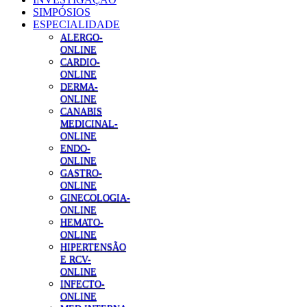
SIMPÓSIOS
ESPECIALIDADE
ALERGO-
ONLINE
CARDIO-
ONLINE
DERMA-
ONLINE
CANABIS
MEDICINAL-
ONLINE
ENDO-
ONLINE
GASTRO-
ONLINE
GINECOLOGIA-
ONLINE
HEMATO-
ONLINE
HIPERTENSÃO
E RCV-
ONLINE
INFECTO-
ONLINE