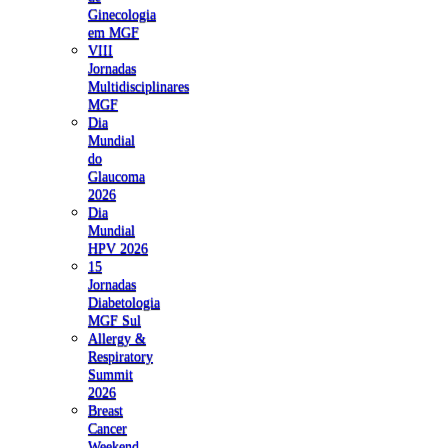
Ginecologia
em MGF
VIII
Jornadas
Multidisciplinares
MGF
Dia
Mundial
do
Glaucoma
2026
Dia
Mundial
HPV 2026
15
Jornadas
Diabetologia
MGF Sul
Allergy &
Respiratory
Summit
2026
Breast
Cancer
Weekend