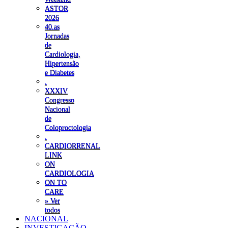
ASTOR
2026
40.as
Jornadas
de
Cardiologia,
Hipertensão
e Diabetes
.
XXXIV
Congresso
Nacional
de
Coloproctologia
.
CARDIORRENAL
LINK
ON
CARDIOLOGIA
ON TO
CARE
» Ver
todos
NACIONAL
INVESTIGAÇÃO