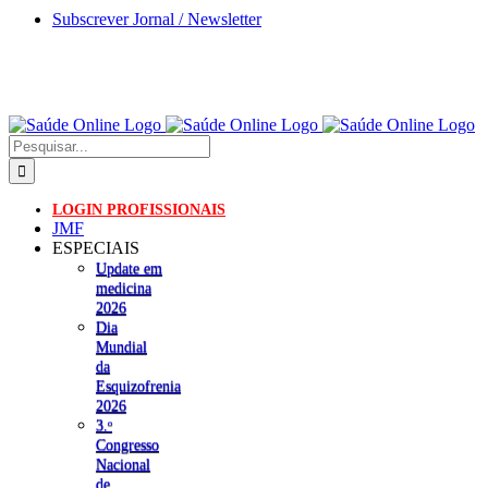
Skip
Subscrever Jornal / Newsletter
to
content
Pesquisar
LOGIN PROFISSIONAIS
JMF
ESPECIAIS
Update em
medicina
2026
Dia
Mundial
da
Esquizofrenia
2026
3.ᵒ
Congresso
Nacional
de