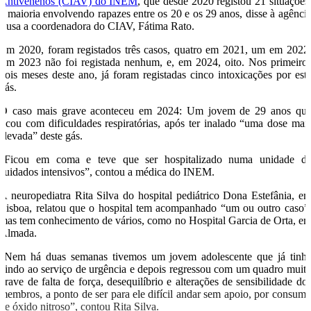
Antivenenos (CIAV) do INEM
, que desde 2020 registou 21 situações
a maioria envolvendo rapazes entre os 20 e os 29 anos, disse à agênci
Lusa a coordenadora do CIAV, Fátima Rato.
Em 2020, foram registados três casos, quatro em 2021, um em 2022
Em 2023 não foi registada nenhum, e, em 2024, oito. Nos primeiro
dois meses deste ano, já foram registadas cinco intoxicações por est
gás.
O caso mais grave aconteceu em 2024: Um jovem de 29 anos qu
ficou com dificuldades respiratórias, após ter inalado “uma dose mai
elevada” deste gás.
“Ficou em coma e teve que ser hospitalizado numa unidade d
cuidados intensivos”, contou a médica do INEM.
A neuropediatra Rita Silva do hospital pediátrico Dona Estefânia, e
Lisboa, relatou que o hospital tem acompanhado “um ou outro caso”
mas tem conhecimento de vários, como no Hospital Garcia de Orta, e
Almada.
“Nem há duas semanas tivemos um jovem adolescente que já tinh
vindo ao serviço de urgência e depois regressou com um quadro muit
grave de falta de força, desequilíbrio e alterações de sensibilidade do
membros, a ponto de ser para ele difícil andar sem apoio, por consum
de óxido nitroso”, contou Rita Silva.