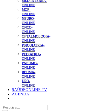
MED.INTERNA-
ONLINE
MGF-
ONLINE
NEURO-
ONLINE
ONCO-
ONLINE
OFTALMOLOGIA-
ONLINE
PSIQUIATRIA-
ONLINE
PEDIATRIA-
ONLINE
PNEUMO-
ONLINE
REUMA-
ONLINE
URO-
ONLINE
SAÚDEONLINE TV
AGENDA
Pesquisar