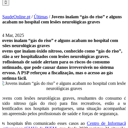
SaudeOnline.pt
/
Últimas
/
Jovens inalam “gás do riso” e alguns
acabam no hospital com lesões neurológicas graves
24 Mar, 2025
Jovens inalam “gás do riso” e alguns acabam no hospital com
lesões neurológicas graves
Jovens que inalam óxido nitroso, conhecido como “gás do riso”,
estão a ser hospitalizados com lesões neurológicas graves.
Profissionais de saúde alertam para os riscos do consumo
continuado, que pode causar danos irreversíveis no sistema
nervoso. A PSP reforçou a fiscalização, mas o acesso ao gás
continua fácil.
Jovens com lesões neurológicas graves, resultantes do consumo d
óxido nitroso (gás do riso) para fins recreativos, estão a se
identificados nos hospitais portugueses, uma situação acompanhad
com apreensão pelos profissionais de saúde e forças de segurança.
Os hospitais têm comunicado esses casos ao
Centro de Informaçã