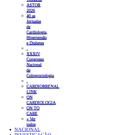
ASTOR
2026
40.as
Jornadas
de
Cardiologia,
Hipertensão
e Diabetes
.
XXXIV
Congresso
Nacional
de
Coloproctologia
.
CARDIORRENAL
LINK
ON
CARDIOLOGIA
ON TO
CARE
» Ver
todos
NACIONAL
INVESTIGAÇÃO