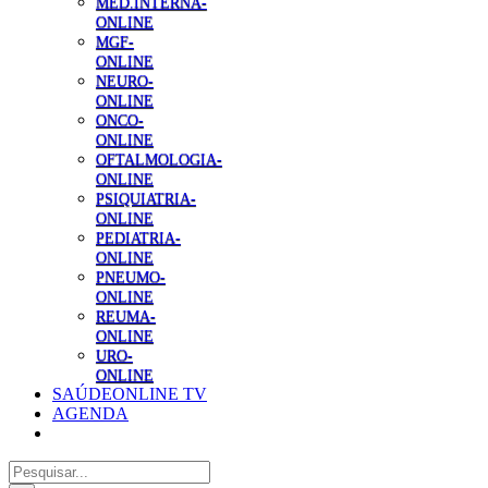
MED.INTERNA-
ONLINE
MGF-
ONLINE
NEURO-
ONLINE
ONCO-
ONLINE
OFTALMOLOGIA-
ONLINE
PSIQUIATRIA-
ONLINE
PEDIATRIA-
ONLINE
PNEUMO-
ONLINE
REUMA-
ONLINE
URO-
ONLINE
SAÚDEONLINE TV
AGENDA
Pesquisar