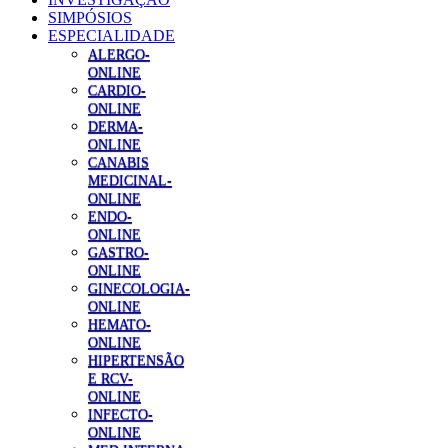
SIMPÓSIOS
ESPECIALIDADE
ALERGO-
ONLINE
CARDIO-
ONLINE
DERMA-
ONLINE
CANABIS
MEDICINAL-
ONLINE
ENDO-
ONLINE
GASTRO-
ONLINE
GINECOLOGIA-
ONLINE
HEMATO-
ONLINE
HIPERTENSÃO
E RCV-
ONLINE
INFECTO-
ONLINE