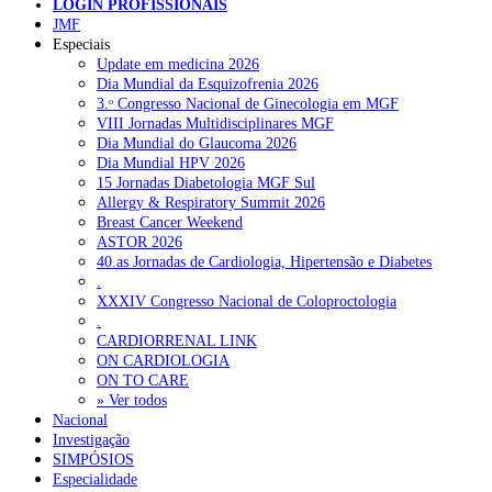
LOGIN PROFISSIONAIS
Pesquisar
JMF
Especiais
Update em medicina 2026
Dia Mundial da Esquizofrenia 2026
NOTÍCIAS RECENTES
3.ᵒ Congresso Nacional de Ginecologia em MGF
VIII Jornadas Multidisciplinares MGF
Quase 11.900 jovens recorreram aos cheques psicólogo e
Dia Mundial do Glaucoma 2026
nutricionista no primeiro mês
7 de Agosto, 2026
Dia Mundial HPV 2026
15 Jornadas Diabetologia MGF Sul
ULS de Coimbra estreia cirurgia endoscópica do ouvido com
Allergy & Respiratory Summit 2026
apoio robótico em Portugal
7 de Agosto, 2026
Breast Cancer Weekend
ASTOR 2026
Enfermeiros exigem esclarecimentos sobre eventual gestão
40.as Jornadas de Cardiologia, Hipertensão e Diabetes
privada da ULS do Algarve
7 de Agosto, 2026
.
XXXIV Congresso Nacional de Coloproctologia
Ordem dos Médicos alerta para riscos no novo sistema de acesso
.
a consultas e cirurgias
7 de Agosto, 2026
CARDIORRENAL LINK
ON CARDIOLOGIA
Portugal está a formar os médicos de que precisa?
6 de Agosto,
ON TO CARE
2026
» Ver todos
Nacional
Investigação
SIMPÓSIOS
NOTÍCIAS MAIS LIDAS
Especialidade