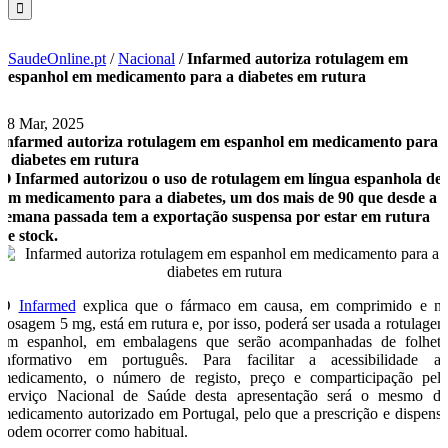
SaudeOnline.pt
/
Nacional
/
Infarmed autoriza rotulagem em
espanhol em medicamento para a diabetes em rutura
18 Mar, 2025
Infarmed autoriza rotulagem em espanhol em medicamento para
a diabetes em rutura
O Infarmed autorizou o uso de rotulagem em língua espanhola de
um medicamento para a diabetes, um dos mais de 90 que desde a
semana passada tem a exportação suspensa por estar em rutura
de stock.
O
Infarmed
explica que o fármaco em causa, em comprimido e n
dosagem 5 mg, está em rutura e, por isso, poderá ser usada a rotulage
em espanhol, em embalagens que serão acompanhadas de folhet
informativo em português. Para facilitar a acessibilidade a
medicamento, o número de registo, preço e comparticipação pel
Serviço Nacional de Saúde desta apresentação será o mesmo d
medicamento autorizado em Portugal, pelo que a prescrição e dispens
podem ocorrer como habitual.