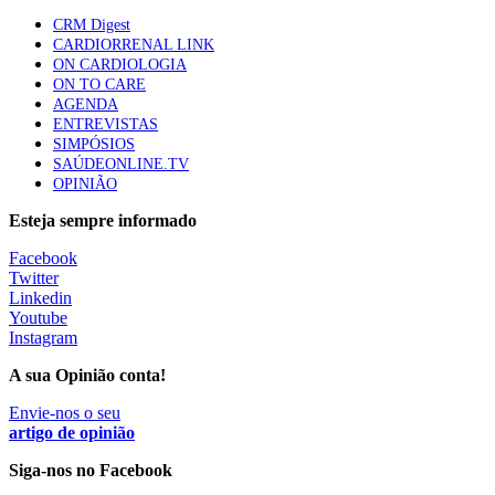
Quase quatro em cada dez doentes com enfarte
CRM Digest
apresentavam níveis elevados de Lp(a), revela estudo
CARDIORRENAL LINK
88 visualizações
ON CARDIOLOGIA
ON TO CARE
AGENDA
ENTREVISTAS
Trodelvy aprovado para primeira linha no cancro da
SIMPÓSIOS
mama triplo negativo metastático em doentes não
SAÚDEONLINE.TV
elegíveis para inibidores PD-(L)1
OPINIÃO
61 visualizações
Esteja sempre informado
MAIS NOTÍCIAS
Facebook
Twitter
Linkedin
Youtube
Quase 11.900 jovens recorreram aos cheques psicólogo e
Instagram
nutricionista no primeiro mês
7 Ago, 2026
|
0 Comments
A sua Opinião conta!
Envie-nos o seu
artigo de opinião
ULS de Coimbra estreia cirurgia endoscópica do ouvido com
apoio robótico em Portugal
Siga-nos no Facebook
7 Ago, 2026
|
0 Comments