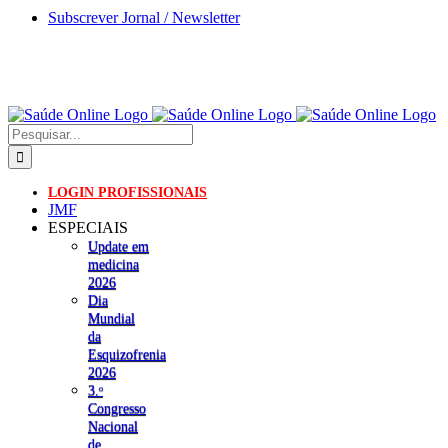
Skip
Subscrever Jornal / Newsletter
to
content
Pesquisar
LOGIN PROFISSIONAIS
JMF
ESPECIAIS
Update em
medicina
2026
Dia
Mundial
da
Esquizofrenia
2026
3.ᵒ
Congresso
Nacional
de