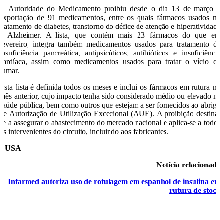
A Autoridade do Medicamento proibiu desde o dia 13 de março 
exportação de 91 medicamentos, entre os quais fármacos usados n
tratamento de diabetes, transtorno do défice de atenção e hiperatividad
e Alzheimer. A lista, que contém mais 23 fármacos do que e
fevereiro, integra também medicamentos usados para tratamento d
insuficiência pancreática, antipsicóticos, antibióticos e insuficiênci
cardíaca, assim como medicamentos usados para tratar o vício d
fumar.
Esta lista é definida todos os meses e inclui os fármacos em rutura n
mês anterior, cujo impacto tenha sido considerado médio ou elevado n
saúde pública, bem como outros que estejam a ser fornecidos ao abrig
de Autorização de Utilização Excecional (AUE). A proibição destina
se a assegurar o abastecimento do mercado nacional e aplica-se a todo
os intervenientes do circuito, incluindo aos fabricantes.
LUSA
Notícia relacionad
Infarmed autoriza uso de rotulagem em espanhol de insulina e
rutura de stoc