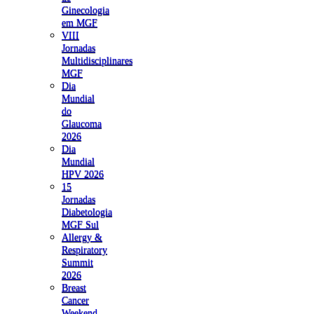
Ginecologia
em MGF
VIII
Jornadas
Multidisciplinares
MGF
Dia
Mundial
do
Glaucoma
2026
Dia
Mundial
HPV 2026
15
Jornadas
Diabetologia
MGF Sul
Allergy &
Respiratory
Summit
2026
Breast
Cancer
Weekend