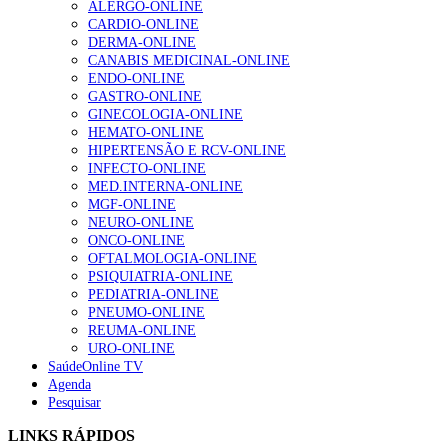
ALERGO-ONLINE
Enfermagem Forense. “Da urgência ao tribunal, cada
CARDIO-ONLINE
gesto conta e cada profissional faz a diferença”
DERMA-ONLINE
203 visualizações
CANABIS MEDICINAL-ONLINE
ENDO-ONLINE
GASTRO-ONLINE
GINECOLOGIA-ONLINE
1.º Episódio do Podcast “Frequência Cardio – Sintoniza
HEMATO-ONLINE
te na Insuficiência Cardíaca” da Bayer
HIPERTENSÃO E RCV-ONLINE
202 visualizações
INFECTO-ONLINE
MED.INTERNA-ONLINE
MGF-ONLINE
NEURO-ONLINE
Alguns milhares de utentes podem ficar sem médico de
ONCO-ONLINE
família com nova regras do registo, alerta associação
OFTALMOLOGIA-ONLINE
160 visualizações
PSIQUIATRIA-ONLINE
PEDIATRIA-ONLINE
PNEUMO-ONLINE
REUMA-ONLINE
URO-ONLINE
“Os programas de rastreio do cancro do pulmão são
SaúdeOnline TV
custo-efetivos e representam um investimento
Agenda
sustentável para os sistemas de saúde”
Pesquisar
94 visualizações
LINKS RÁPIDOS