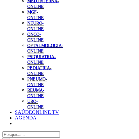
MED.INTERNA-
ONLINE
MGF-
ONLINE
NEURO-
ONLINE
ONCO-
ONLINE
OFTALMOLOGIA-
ONLINE
PSIQUIATRIA-
ONLINE
PEDIATRIA-
ONLINE
PNEUMO-
ONLINE
REUMA-
ONLINE
URO-
ONLINE
SAÚDEONLINE TV
AGENDA
Pesquisar