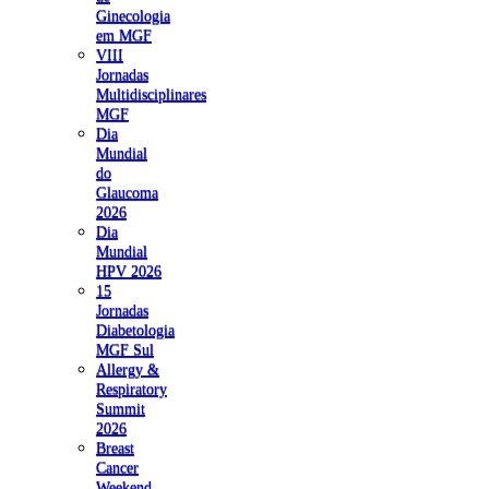
Ginecologia
em MGF
VIII
Jornadas
Multidisciplinares
MGF
Dia
Mundial
do
Glaucoma
2026
Dia
Mundial
HPV 2026
15
Jornadas
Diabetologia
MGF Sul
Allergy &
Respiratory
Summit
2026
Breast
Cancer
Weekend