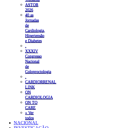
ASTOR
2026
40.as
Jornadas
de
Cardiologia,
Hipertensão
e Diabetes
.
XXXIV
Congresso
Nacional
de
Coloproctologia
.
CARDIORRENAL
LINK
ON
CARDIOLOGIA
ON TO
CARE
» Ver
todos
NACIONAL
INVESTIGAÇÃO