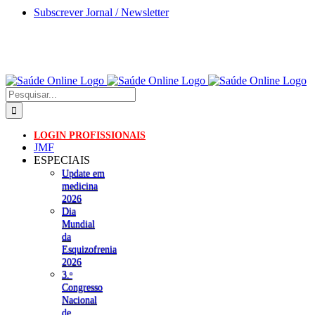
Skip
Subscrever Jornal / Newsletter
to
content
Pesquisar
LOGIN PROFISSIONAIS
JMF
ESPECIAIS
Update em
medicina
2026
Dia
Mundial
da
Esquizofrenia
2026
3.ᵒ
Congresso
Nacional
de