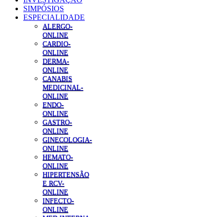
SIMPÓSIOS
ESPECIALIDADE
ALERGO-
ONLINE
CARDIO-
ONLINE
DERMA-
ONLINE
CANABIS
MEDICINAL-
ONLINE
ENDO-
ONLINE
GASTRO-
ONLINE
GINECOLOGIA-
ONLINE
HEMATO-
ONLINE
HIPERTENSÃO
E RCV-
ONLINE
INFECTO-
ONLINE