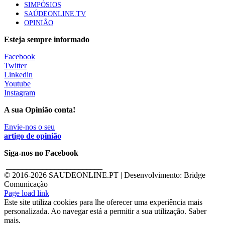
SIMPÓSIOS
SAÚDEONLINE.TV
OPINIÃO
Esteja sempre informado
Facebook
Twitter
Linkedin
Youtube
Instagram
A sua Opinião conta!
Envie-nos o seu
artigo de opinião
Siga-nos no Facebook
________________________
© 2016-
2026 SAUDEONLINE.PT | Desenvolvimento: Bridge
Comunicação
Page load link
Este site utiliza cookies para lhe oferecer uma experiência mais
personalizada. Ao navegar está a permitir a sua utilização. Saber
mais.