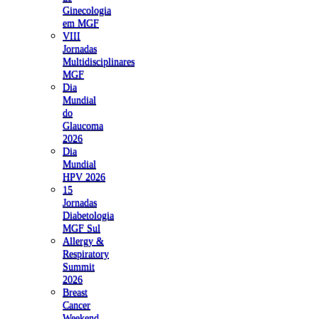
Ginecologia
em MGF
VIII
Jornadas
Multidisciplinares
MGF
Dia
Mundial
do
Glaucoma
2026
Dia
Mundial
HPV 2026
15
Jornadas
Diabetologia
MGF Sul
Allergy &
Respiratory
Summit
2026
Breast
Cancer
Weekend