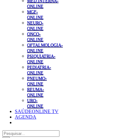
MED.INTERNA-
ONLINE
MGF-
ONLINE
NEURO-
ONLINE
ONCO-
ONLINE
OFTALMOLOGIA-
ONLINE
PSIQUIATRIA-
ONLINE
PEDIATRIA-
ONLINE
PNEUMO-
ONLINE
REUMA-
ONLINE
URO-
ONLINE
SAÚDEONLINE TV
AGENDA
Pesquisar