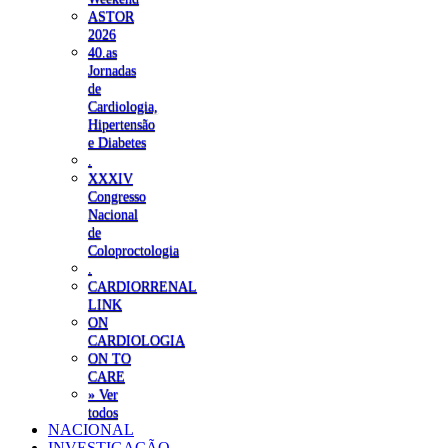
ASTOR
2026
40.as
Jornadas
de
Cardiologia,
Hipertensão
e Diabetes
.
XXXIV
Congresso
Nacional
de
Coloproctologia
.
CARDIORRENAL
LINK
ON
CARDIOLOGIA
ON TO
CARE
» Ver
todos
NACIONAL
INVESTIGAÇÃO