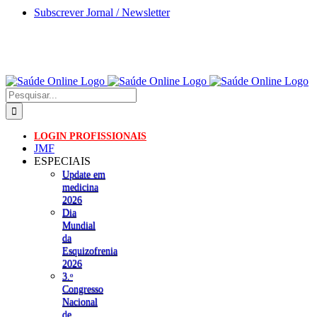
Skip
Subscrever Jornal / Newsletter
to
content
Pesquisar
LOGIN PROFISSIONAIS
JMF
ESPECIAIS
Update em
medicina
2026
Dia
Mundial
da
Esquizofrenia
2026
3.ᵒ
Congresso
Nacional
de