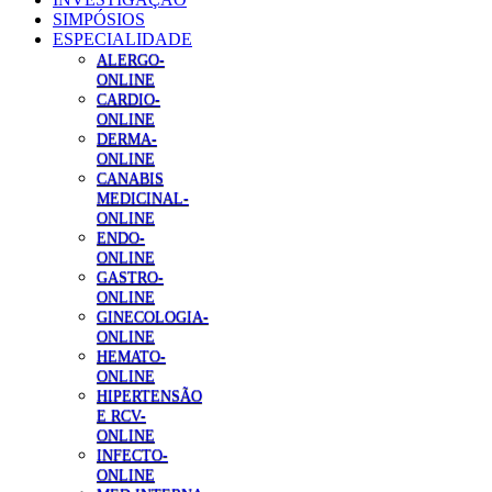
SIMPÓSIOS
ESPECIALIDADE
ALERGO-
ONLINE
CARDIO-
ONLINE
DERMA-
ONLINE
CANABIS
MEDICINAL-
ONLINE
ENDO-
ONLINE
GASTRO-
ONLINE
GINECOLOGIA-
ONLINE
HEMATO-
ONLINE
HIPERTENSÃO
E RCV-
ONLINE
INFECTO-
ONLINE