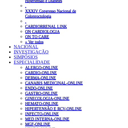
Hipertensão e Diabetes
.
XXXIV Congresso Nacional de
Coloproctologia
.
CARDIORRENAL LINK
ON CARDIOLOGIA
ON TO CARE
» Ver todos
NACIONAL
INVESTIGAÇÃO
SIMPÓSIOS
ESPECIALIDADE
ALERGO-ONLINE
CARDIO-ONLINE
DERMA-ONLINE
CANABIS MEDICINAL-ONLINE
ENDO-ONLINE
GASTRO-ONLINE
GINECOLOGIA-ONLINE
HEMATO-ONLINE
HIPERTENSÃO E RCV-ONLINE
INFECTO-ONLINE
MED.INTERNA-ONLINE
MGF-ONLINE