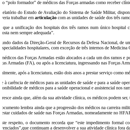
mo “polo formador” de médicos das Forças armadas como receber clínic
Relatório do Estudo de Avaliação do Sistema de Saúde Militar, dispo
everia trabalhar em
articulação
com as unidades de saúde dos três ram
z que a unificação dos hospitais dos três ramos num único hospital 
sposta nem sempre adequada”.
gundo dados da Direção-Geral de Recursos da Defesa Nacional, de um
 especialidades hospitalares, com exceção de três internos de Medicina G
 médicos das Forças Armadas estão alocados a cada um dos ramos e pode
rças Armadas (FA), ou após a licenciatura, ingressando nas Forças Arm
ualmente, após a licenciatura, estão dois anos a prestar serviço como m
ce à carência de médicos para as unidades de saúde e para a saúde oper
sponibilidade de médicos para a saúde operacional e assistencial nos ra
cresce ainda que, além da sua atividade clínica, os médicos podem ser,
documento lembra ainda que a progressão dos médicos na carreira milita
prestar cuidados de saúde nas Forças Armadas, nomeadamente no HFA
este respeito, o documento recorda que “este impedimento formal co
ferenciados”,que continuam a desenvolver a sua atividade clínica fora da