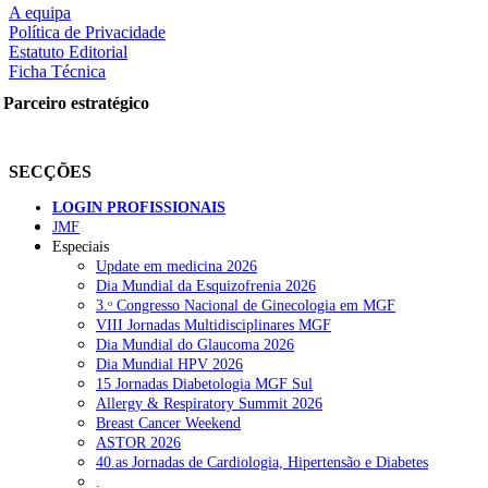
A equipa
Política de Privacidade
Estatuto Editorial
rtilhe nas redes sociais:
Ficha Técnica
Parceiro estratégico
SECÇÕES
LOGIN PROFISSIONAIS
squisar
JMF
Especiais
Update em medicina 2026
OTÍCIAS RECENTES
Dia Mundial da Esquizofrenia 2026
3.ᵒ Congresso Nacional de Ginecologia em MGF
VIII Jornadas Multidisciplinares MGF
Quase 11.900 jovens recorreram aos cheques psicólogo e nutricioni
Dia Mundial do Glaucoma 2026
Dia Mundial HPV 2026
ULS de Coimbra estreia cirurgia endoscópica do ouvido com apoio
15 Jornadas Diabetologia MGF Sul
Allergy & Respiratory Summit 2026
Enfermeiros exigem esclarecimentos sobre eventual gestão privad
Breast Cancer Weekend
ASTOR 2026
Ordem dos Médicos alerta para riscos no novo sistema de acesso a c
40.as Jornadas de Cardiologia, Hipertensão e Diabetes
.