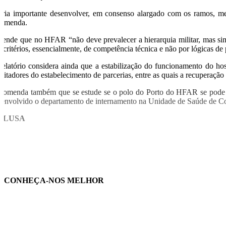
eria importante desenvolver, em consenso alargado com os ramos, me
comenda.
fende que no HFAR “não deve prevalecer a hierarquia militar, mas sim a
r critérios, essencialmente, de competência técnica e não por lógicas de
relatório considera ainda que a estabilização do funcionamento do hos
cilitadores do estabelecimento de parcerias, entre as quais a recuperação
comenda também que se estude se o polo do Porto do HFAR se pode man
senvolvido o departamento de internamento na Unidade de Saúde de Coi
O/LUSA
CONHEÇA-NOS MELHOR