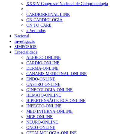
Portugal está a formar os médicos de que precisa?
6 de Agosto, 202
XXXIV Congresso Nacional de Coloproctologia
.
CARDIORRENAL LINK
OTÍCIAS MAIS LIDAS
ON CARDIOLOGIA
ON TO CARE
» Ver todos
Enfermagem Forense. “Da urgência ao tribunal, cada gesto c
Nacional
202 visualizações
Investigação
SIMPÓSIOS
Especialidade
ALERGO-ONLINE
CARDIO-ONLINE
Alguns milhares de utentes podem ficar sem médico de famíl
DERMA-ONLINE
155 visualizações
CANABIS MEDICINAL-ONLINE
ENDO-ONLINE
GASTRO-ONLINE
GINECOLOGIA-ONLINE
HEMATO-ONLINE
1.º Episódio do Podcast “Frequência Cardio – Sintoniza-te 
HIPERTENSÃO E RCV-ONLINE
99 visualizações
INFECTO-ONLINE
MED.INTERNA-ONLINE
MGF-ONLINE
NEURO-ONLINE
ONCO-ONLINE
“Os programas de rastreio do cancro do pulmão são custo-ef
OFTALMOLOGIA-ONLINE