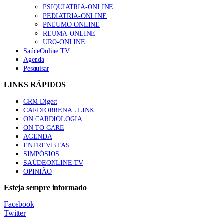
88 visualizações
PSIQUIATRIA-ONLINE
PEDIATRIA-ONLINE
PNEUMO-ONLINE
REUMA-ONLINE
URO-ONLINE
SaúdeOnline TV
Quase quatro em cada dez doentes com enfarte apresentavam
Agenda
86 visualizações
Pesquisar
LINKS RÁPIDOS
CRM Digest
Trodelvy aprovado para primeira linha no cancro da mama tr
CARDIORRENAL LINK
61 visualizações
ON CARDIOLOGIA
ON TO CARE
AGENDA
ENTREVISTAS
SIMPÓSIOS
MAIS NOTÍCIAS
SAÚDEONLINE.TV
OPINIÃO
Quase 11.900 jovens recorreram aos cheques psicólogo e nutricio
Esteja sempre informado
7 Ago, 2026
|
0 Comments
Facebook
ULS de Coimbra estreia cirurgia endoscópica do ouvido com apo
Twitter