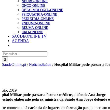
NEURO-ONLINE
ONCO-ONLINE
OFTALMOLOGIA-ONLINE
PSIQUIATRIA-ONLINE
PEDIATRIA-ONLINE
PNEUMO-ONLINE
REUMA-ONLINE
URO-ONLINE
SAÚDEONLINE TV
AGENDA
Pesquisar
SaudeOnline.pt
/
NotíciasSaúde
/
Hospital Militar pode passar a f
 Ago, 2019
spital Militar pode passar a formar médicos, defende Ana Jorge
 estudo elaborado pela ex-ministra da Saúde Ana Jorge defende 
este momento, há
carência de lugares de formação
para o internato