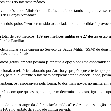
os civis do internato médico.
nível no ‘site’ do Ministério da Defesa, defende também que deve se
os das Forças Armadas”.
com dois polos “sem terem sido acauteladas outras medidas” provocou
 total de 390 médicos,
189 são médicos militares e 27 destes estão 
eral e Familiar.
m iniciar a sua carreia no Serviço de Saúde Militar (SSM) de duas form
adas como oficiais.
édicos gerais, embora possam já ter feito a opção por uma especialidade
acional, o relatório elaborado por Ana Jorge propõe que este tempo po
mos, para que, durante o internato complementar na especialidade, poss
 também, os responsáveis pela formação dos mais novos, ao manterem-se
r faz com que que estes, ao atingirem determinado posto, igual ou supe
R.
incide com o auge da diferenciação médica” e diz que a situação p
s FA e no âmbito da atividade clínica privada.