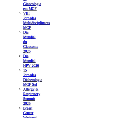
Ginecologia
em MGF
VIII
Jornadas
Multidisciplinares
MGF
Dia
Mundial
do
Glaucoma
2026
Dia
Mundial
HPV 2026
15
Jornadas
Diabetologia
MGF Sul
Allergy &
Respiratory
Summit
2026
Breast
Cancer
Weekend