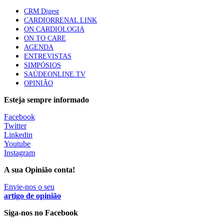
CRM Digest
CARDIORRENAL LINK
ON CARDIOLOGIA
Canábis medicinal e saúde mental
ON TO CARE
53 visualizações
AGENDA
ENTREVISTAS
SIMPÓSIOS
SAÚDEONLINE.TV
OPINIÃO
MAIS NOTÍCIAS
Esteja sempre informado
Facebook
Plataforma criada por estudantes apoia famílias após
Twitter
diagnóstico de demência
Linkedin
5 Ago, 2026
|
0 Comments
Youtube
Instagram
A sua Opinião conta!
ULS Alto Alentejo e IPO de Lisboa reforçam cooperação em
Oncologia, formação e investigação
Envie-nos o seu
artigo de opinião
5 Ago, 2026
|
0 Comments
Siga-nos no Facebook