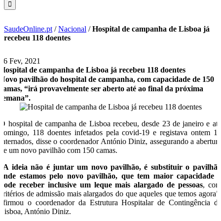
SaudeOnline.pt
/
Nacional
/
Hospital de campanha de Lisboa já
recebeu 118 doentes
16 Fev, 2021
Hospital de campanha de Lisboa já recebeu 118 doentes
Novo pavilhão do hospital de campanha, com capacidade de 150
camas, “irá provavelmente ser aberto até ao final da próxima
semana”.
O hospital de campanha de Lisboa recebeu, desde 23 de janeiro e at
domingo, 118 doentes infetados pela covid-19 e registava ontem 1
internados, disse o coordenador António Diniz, assegurando a abertur
de um novo pavilhão com 150 camas.
“
A ideia não é juntar um novo pavilhão, é substituir o pavilhã
onde estamos pelo novo pavilhão, que tem maior capacidade 
pode receber inclusive um leque mais alargado de pessoas
, co
critérios de admissão mais alargados do que aqueles que temos agora”
afirmou o coordenador da Estrutura Hospitalar de Contingência d
Lisboa, António Diniz.