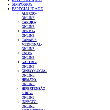
SIMPÓSIOS
ESPECIALIDADE
ALERGO-
ONLINE
CARDIO-
ONLINE
DERMA-
ONLINE
CANABIS
MEDICINAL-
ONLINE
ENDO-
ONLINE
GASTRO-
ONLINE
GINECOLOGIA-
ONLINE
HEMATO-
ONLINE
HIPERTENSÃO
E RCV-
ONLINE
INFECTO-
ONLINE