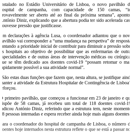
Instalado no Estádio Universitário de Lisboa, o novo pavilhão d
hospital de campanha, com capacidade de 150 camas, “ir
provavelmente ser aberto até ao final da próxima semana”, aponto
António Diniz, explicando que a abertura podia ter sido acelerada cas
houvesse pressão que justificasse.
Em declarações à agência Lusa, o coordenador adiantou que o nov
pavilhão vai corresponder a “uma mudança na perspetiva” de resposta
juntando a prioridade inicial de contribuir para diminuir a pressão sobr
os hospitais ao objetivo de possibilitar que as enfermarias de outra
especialidades e de outras áreas de intervenção médicas ou cirúrgica
que se têm dedicado aos doentes covid-19 “possam retomar o mai
rapidamente possível a sua atividade normal”.
“São estas duas funções que fazem que, nesta altura, se justifique aind
manter a atividade da Estrutura Hospitalar de Contingência de Lisboa”
reforçou.
O primeiro pavilhão, que começou a funcionar em 23 de janeiro e qu
dispõe de 58 camas, já recebeu um total de 118 doentes covid-19
indicou António Diniz, referindo que a estrutura tem, neste momento
18 pessoas internadas e espera receber ainda hoje mais alguns doentes.
Para o coordenador do hospital de campanha de Lisboa, o número d
doentes hoje internados nesta estrutura reflete o que se está a passar no