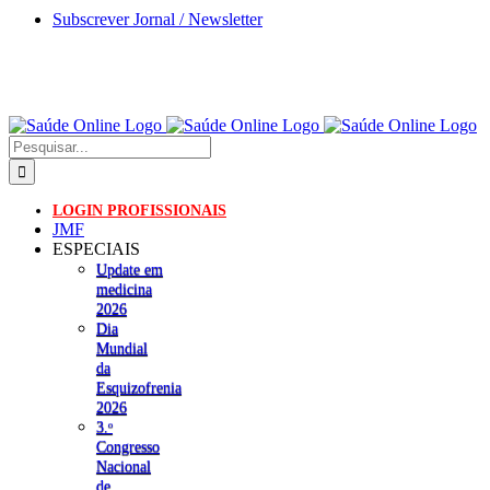
Skip
Subscrever Jornal / Newsletter
to
content
Pesquisar
LOGIN PROFISSIONAIS
JMF
ESPECIAIS
Update em
medicina
2026
Dia
Mundial
da
Esquizofrenia
2026
3.ᵒ
Congresso
Nacional
de