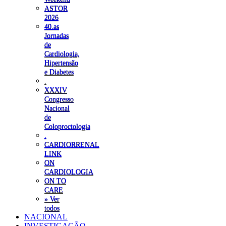
ASTOR
2026
40.as
Jornadas
de
Cardiologia,
Hipertensão
e Diabetes
.
XXXIV
Congresso
Nacional
de
Coloproctologia
.
CARDIORRENAL
LINK
ON
CARDIOLOGIA
ON TO
CARE
» Ver
todos
NACIONAL
INVESTIGAÇÃO