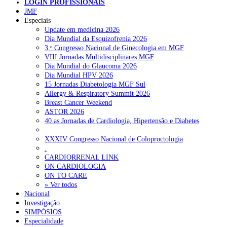
LOGIN PROFISSIONAIS
NOTÍCIAS RECENTES
JMF
Especiais
Update em medicina 2026
Plataforma criada por estudantes apoia famílias após diagnóstico
Dia Mundial da Esquizofrenia 2026
de demência
5 de Agosto, 2026
3.ᵒ Congresso Nacional de Ginecologia em MGF
VIII Jornadas Multidisciplinares MGF
ULS Alto Alentejo e IPO de Lisboa reforçam cooperação em
Dia Mundial do Glaucoma 2026
Oncologia, formação e investigação
5 de Agosto, 2026
Dia Mundial HPV 2026
15 Jornadas Diabetologia MGF Sul
Montenegro defende gestão pública ou privada para garantir
Allergy & Respiratory Summit 2026
médicos de família
5 de Agosto, 2026
Breast Cancer Weekend
ASTOR 2026
Governo admite cobrar taxas a utentes que recusem vaga em
40.as Jornadas de Cardiologia, Hipertensão e Diabetes
cuidados continuados
5 de Agosto, 2026
.
XXXIV Congresso Nacional de Coloproctologia
Estudo aponta potencial da casca de maracujá-roxo no controlo
.
da inflamação da asma
5 de Agosto, 2026
CARDIORRENAL LINK
ON CARDIOLOGIA
ON TO CARE
» Ver todos
NOTÍCIAS MAIS LIDAS
Nacional
Investigação
Enfermagem Forense. “Da urgência ao tribunal, cada
SIMPÓSIOS
gesto conta e cada profissional faz a diferença”
Especialidade
202 visualizações