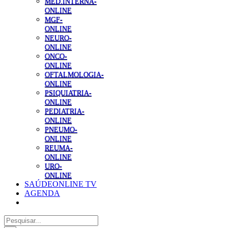
MED.INTERNA-
ONLINE
MGF-
ONLINE
NEURO-
ONLINE
ONCO-
ONLINE
OFTALMOLOGIA-
ONLINE
PSIQUIATRIA-
ONLINE
PEDIATRIA-
ONLINE
PNEUMO-
ONLINE
REUMA-
ONLINE
URO-
ONLINE
SAÚDEONLINE TV
AGENDA
Pesquisar