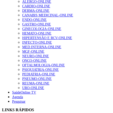
ALERGO-ONLINE
CARDIO-ONLINE
DERMA-ONLINE
CANABIS MEDICINAL-ONLINE
Alguns milhares de utentes podem ficar sem médico de
ENDO-ONLINE
família com nova regras do registo, alerta associação
GASTRO-ONLINE
167 visualizações
GINECOLOGIA-ONLINE
HEMATO-ONLINE
HIPERTENSÃO E RCV-ONLINE
INFECTO-ONLINE
Quase quatro em cada dez doentes com enfarte
MED.INTERNA-ONLINE
apresentavam níveis elevados de Lp(a), revela estudo
MGF-ONLINE
84 visualizações
NEURO-ONLINE
ONCO-ONLINE
OFTALMOLOGIA-ONLINE
PSIQUIATRIA-ONLINE
PEDIATRIA-ONLINE
Trodelvy aprovado para primeira linha no cancro da
PNEUMO-ONLINE
mama triplo negativo metastático em doentes não
REUMA-ONLINE
elegíveis para inibidores PD-(L)1
URO-ONLINE
58 visualizações
SaúdeOnline TV
Agenda
Pesquisar
1.º Episódio do Podcast “Frequência Cardio – Sintoniza
te na Insuficiência Cardíaca” da Bayer
LINKS RÁPIDOS
58 visualizações