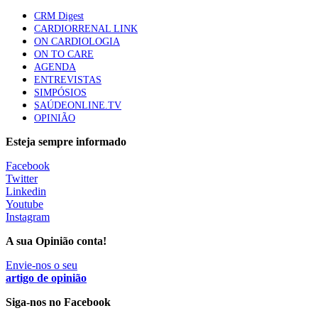
CRM Digest
CARDIORRENAL LINK
ON CARDIOLOGIA
Trodelvy aprovado para primeira linha no cancro da
ON TO CARE
mama triplo negativo metastático em doentes não
AGENDA
elegíveis para inibidores PD-(L)1
ENTREVISTAS
61 visualizações
SIMPÓSIOS
SAÚDEONLINE.TV
OPINIÃO
MAIS NOTÍCIAS
Esteja sempre informado
Facebook
Quase 11.900 jovens recorreram aos cheques psicólogo e
Twitter
nutricionista no primeiro mês
Linkedin
7 Ago, 2026
|
0 Comments
Youtube
Instagram
A sua Opinião conta!
ULS de Coimbra estreia cirurgia endoscópica do ouvido com
apoio robótico em Portugal
Envie-nos o seu
artigo de opinião
7 Ago, 2026
|
0 Comments
Siga-nos no Facebook