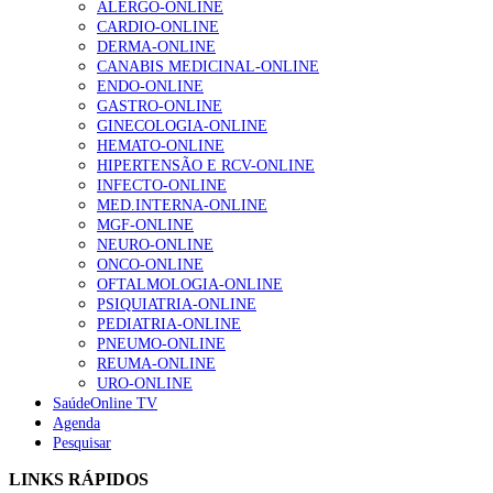
ALERGO-ONLINE
CARDIO-ONLINE
DERMA-ONLINE
CANABIS MEDICINAL-ONLINE
1.º Episódio do Podcast “Frequência Cardio – Sintoniza
ENDO-ONLINE
te na Insuficiência Cardíaca” da Bayer
GASTRO-ONLINE
202 visualizações
GINECOLOGIA-ONLINE
HEMATO-ONLINE
HIPERTENSÃO E RCV-ONLINE
INFECTO-ONLINE
Alguns milhares de utentes podem ficar sem médico de
MED.INTERNA-ONLINE
família com nova regras do registo, alerta associação
MGF-ONLINE
160 visualizações
NEURO-ONLINE
ONCO-ONLINE
OFTALMOLOGIA-ONLINE
PSIQUIATRIA-ONLINE
PEDIATRIA-ONLINE
“Os programas de rastreio do cancro do pulmão são
PNEUMO-ONLINE
custo-efetivos e representam um investimento
REUMA-ONLINE
sustentável para os sistemas de saúde”
URO-ONLINE
94 visualizações
SaúdeOnline TV
Agenda
Pesquisar
Quase quatro em cada dez doentes com enfarte
apresentavam níveis elevados de Lp(a), revela estudo
LINKS RÁPIDOS
88 visualizações