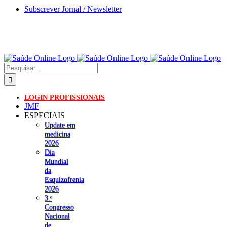
Skip
Subscrever Jornal / Newsletter
to
content
Pesquisar
LOGIN PROFISSIONAIS
JMF
ESPECIAIS
Update em
medicina
2026
Dia
Mundial
da
Esquizofrenia
2026
3.ᵒ
Congresso
Nacional
de