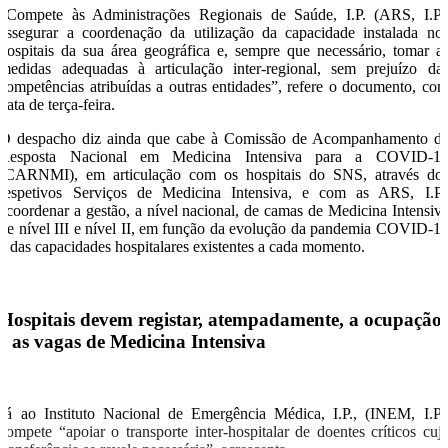
“Compete às Administrações Regionais de Saúde, I.P. (ARS, I.P.
assegurar a coordenação da utilização da capacidade instalada no
hospitais da sua área geográfica e, sempre que necessário, tomar a
medidas adequadas à articulação inter-regional, sem prejuízo da
competências atribuídas a outras entidades”, refere o documento, co
data de terça-feira.
O despacho diz ainda que cabe à Comissão de Acompanhamento d
Resposta Nacional em Medicina Intensiva para a COVID-1
(CARNMI), em articulação com os hospitais do SNS, através do
respetivos Serviços de Medicina Intensiva, e com as ARS, I.P.
“coordenar a gestão, a nível nacional, de camas de Medicina Intensiv
de nível III e nível II, em função da evolução da pandemia COVID-1
e das capacidades hospitalares existentes a cada momento.
Hospitais devem registar, atempadamente, a ocupação
e as vagas de Medicina Intensiva
Já ao Instituto Nacional de Emergência Médica, I.P., (INEM, I.P.
compete “apoiar o transporte inter-hospitalar de doentes críticos cuj