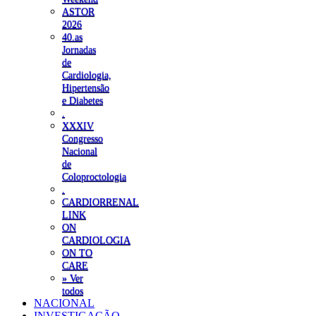
ASTOR
2026
40.as
Jornadas
de
Cardiologia,
Hipertensão
e Diabetes
.
XXXIV
Congresso
Nacional
de
Coloproctologia
.
CARDIORRENAL
LINK
ON
CARDIOLOGIA
ON TO
CARE
» Ver
todos
NACIONAL
INVESTIGAÇÃO