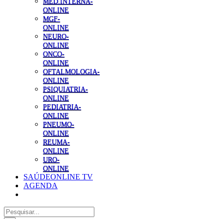
MED.INTERNA-
ONLINE
MGF-
ONLINE
NEURO-
ONLINE
ONCO-
ONLINE
OFTALMOLOGIA-
ONLINE
PSIQUIATRIA-
ONLINE
PEDIATRIA-
ONLINE
PNEUMO-
ONLINE
REUMA-
ONLINE
URO-
ONLINE
SAÚDEONLINE TV
AGENDA
Pesquisar