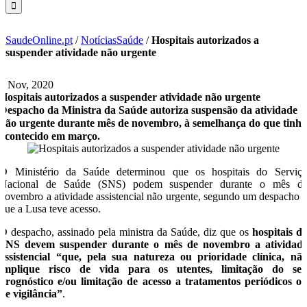
SaudeOnline.pt
/
NotíciasSaúde
/
Hospitais autorizados a
suspender atividade não urgente
4 Nov, 2020
Hospitais autorizados a suspender atividade não urgente
Despacho da Ministra da Saúde autoriza suspensão da atividade
não urgente durante mês de novembro, à semelhança do que tinh
acontecido em março.
O Ministério da Saúde determinou que os hospitais do Serviç
Nacional de Saúde (SNS) podem suspender durante o mês d
novembro a atividade assistencial não urgente, segundo um despacho 
que a Lusa teve acesso.
O despacho, assinado pela ministra da Saúde, diz que os
hospitais d
SNS devem suspender durante o mês de novembro a atividad
assistencial “que, pela sua natureza ou prioridade clínica, nã
implique risco de vida para os utentes, limitação do se
prognóstico e/ou limitação de acesso a tratamentos periódicos o
de vigilância”
.