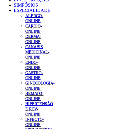
SIMPÓSIOS
ESPECIALIDADE
ALERGO-
ONLINE
CARDIO-
ONLINE
DERMA-
ONLINE
CANABIS
MEDICINAL-
ONLINE
ENDO-
ONLINE
GASTRO-
ONLINE
GINECOLOGIA-
ONLINE
HEMATO-
ONLINE
HIPERTENSÃO
E RCV-
ONLINE
INFECTO-
ONLINE