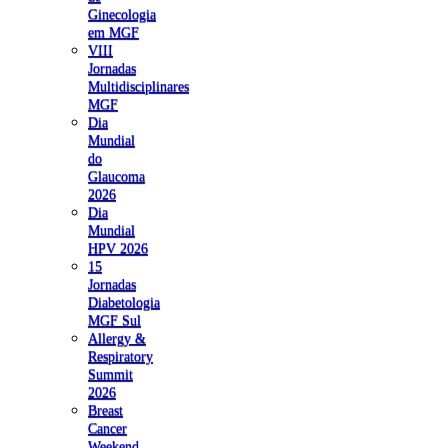
Ginecologia
em MGF
VIII
Jornadas
Multidisciplinares
MGF
Dia
Mundial
do
Glaucoma
2026
Dia
Mundial
HPV 2026
15
Jornadas
Diabetologia
MGF Sul
Allergy &
Respiratory
Summit
2026
Breast
Cancer
Weekend