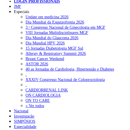
LOGIN PROFISSIONAIS
JMF
NOTÍCIAS RECENTES
Especiais
Update em medicina 2026
Dia Mundial da Esquizofrenia 2026
Portugal está a formar os médicos de que precisa?
6 de Agosto,
3.ᵒ Congresso Nacional de Ginecologia em MGF
2026
VIII Jornadas Multidisciplinares MGF
Dia Mundial do Glaucoma 2026
Estudantes de Medicina representados na 79.ª World Health
Dia Mundial HPV 2026
Assembly
6 de Agosto, 2026
15 Jornadas Diabetologia MGF Sul
Allergy & Respiratory Summit 2026
SCORA X-Change Portugal promove formação internacional
Breast Cancer Weekend
em saúde sexual e reprodutiva
6 de Agosto, 2026
ASTOR 2026
40.as Jornadas de Cardiologia, Hipertensão e Diabetes
ANEM reúne com coordenador do Pacto Estratégico para a
.
Saúde
6 de Agosto, 2026
XXXIV Congresso Nacional de Coloproctologia
.
Sindicato diz que nova carreira de médicos dentistas reforça
CARDIORRENAL LINK
estabilidade no SNS
6 de Agosto, 2026
ON CARDIOLOGIA
ON TO CARE
» Ver todos
NOTÍCIAS MAIS LIDAS
Nacional
Investigação
SIMPÓSIOS
Enfermagem Forense. “Da urgência ao tribunal, cada
Especialidade
gesto conta e cada profissional faz a diferença”