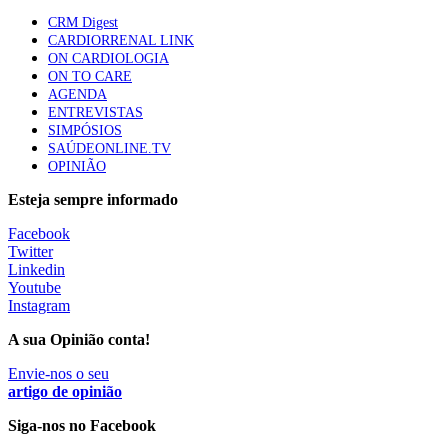
elegíveis para inibidores PD-(L)1
CRM Digest
61 visualizações
CARDIORRENAL LINK
ON CARDIOLOGIA
ON TO CARE
Especialistas defendem mais potássio na alimentação
AGENDA
para ajudar a controlar a hipertensão
ENTREVISTAS
57 visualizações
SIMPÓSIOS
SAÚDEONLINE.TV
OPINIÃO
MAIS NOTÍCIAS
Esteja sempre informado
Facebook
Twitter
Sindicato diz que nova carreira de médicos dentistas reforça
Linkedin
estabilidade no SNS
Youtube
6 Ago, 2026
|
0 Comments
Instagram
A sua Opinião conta!
Mais de 400 utentes beneficiaram de comparticipação reforçada
Envie-nos o seu
para tratamentos de infertilidade na Madeira
artigo de opinião
6 Ago, 2026
|
0 Comments
Siga-nos no Facebook