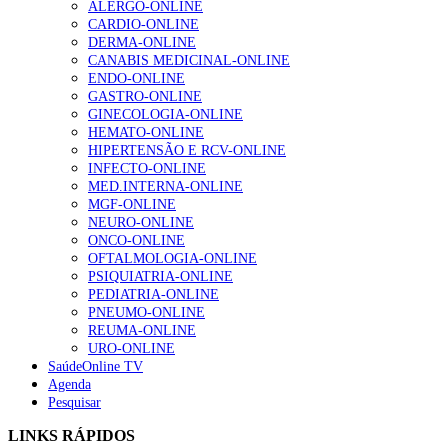
ALERGO-ONLINE
202 visualizações
CARDIO-ONLINE
DERMA-ONLINE
CANABIS MEDICINAL-ONLINE
ENDO-ONLINE
Alguns milhares de utentes podem ficar sem médico de
GASTRO-ONLINE
família com nova regras do registo, alerta associação
GINECOLOGIA-ONLINE
175 visualizações
HEMATO-ONLINE
HIPERTENSÃO E RCV-ONLINE
INFECTO-ONLINE
MED.INTERNA-ONLINE
Quase quatro em cada dez doentes com enfarte
MGF-ONLINE
apresentavam níveis elevados de Lp(a), revela estudo
NEURO-ONLINE
86 visualizações
ONCO-ONLINE
OFTALMOLOGIA-ONLINE
PSIQUIATRIA-ONLINE
PEDIATRIA-ONLINE
“Os programas de rastreio do cancro do pulmão são
PNEUMO-ONLINE
custo-efetivos e representam um investimento
REUMA-ONLINE
sustentável para os sistemas de saúde”
URO-ONLINE
66 visualizações
SaúdeOnline TV
Agenda
Pesquisar
Trodelvy aprovado para primeira linha no cancro da
LINKS RÁPIDOS
mama triplo negativo metastático em doentes não