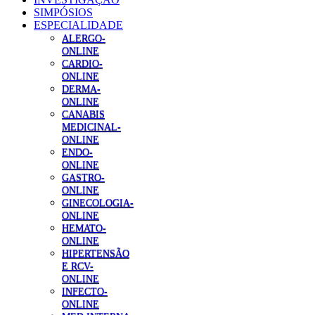
SIMPÓSIOS
ESPECIALIDADE
ALERGO-
ONLINE
CARDIO-
ONLINE
DERMA-
ONLINE
CANABIS
MEDICINAL-
ONLINE
ENDO-
ONLINE
GASTRO-
ONLINE
GINECOLOGIA-
ONLINE
HEMATO-
ONLINE
HIPERTENSÃO
E RCV-
ONLINE
INFECTO-
ONLINE