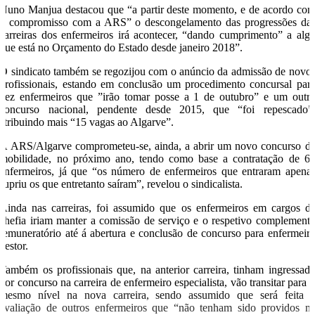
Nuno Manjua destacou que “a partir deste momento, e de acordo co
o compromisso com a ARS” o descongelamento das progressões da
carreiras dos enfermeiros irá acontecer, “dando cumprimento” a alg
que está no Orçamento do Estado desde janeiro 2018”.
O sindicato também se regozijou com o anúncio da admissão de novo
profissionais, estando em conclusão um procedimento concursal par
dez enfermeiros que ”irão tomar posse a 1 de outubro” e um outr
concurso nacional, pendente desde 2015, que “foi repescado”
atribuindo mais “15 vagas ao Algarve”.
A ARS/Algarve comprometeu-se, ainda, a abrir um novo concurso d
mobilidade, no próximo ano, tendo como base a contratação de 6
enfermeiros, já que “os número de enfermeiros que entraram apena
supriu os que entretanto saíram”, revelou o sindicalista.
Ainda nas carreiras, foi assumido que os enfermeiros em cargos d
chefia iriam manter a comissão de serviço e o respetivo complement
remuneratório até á abertura e conclusão de concurso para enfermeir
gestor.
Também os profissionais que, na anterior carreira, tinham ingressad
por concurso na carreira de enfermeiro especialista, vão transitar para 
mesmo nível na nova carreira, sendo assumido que será feita 
avaliação de outros enfermeiros que “não tenham sido providos n