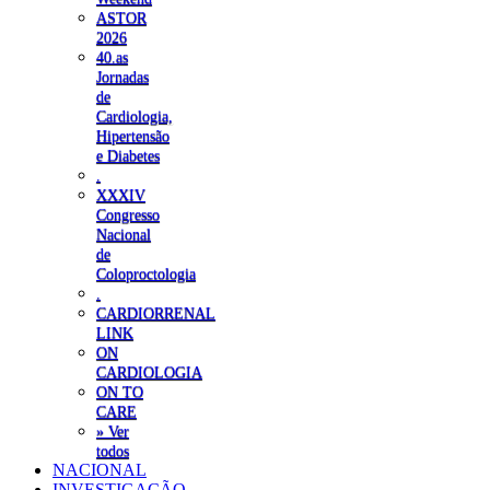
ASTOR
2026
40.as
Jornadas
de
Cardiologia,
Hipertensão
e Diabetes
.
XXXIV
Congresso
Nacional
de
Coloproctologia
.
CARDIORRENAL
LINK
ON
CARDIOLOGIA
ON TO
CARE
» Ver
todos
NACIONAL
INVESTIGAÇÃO