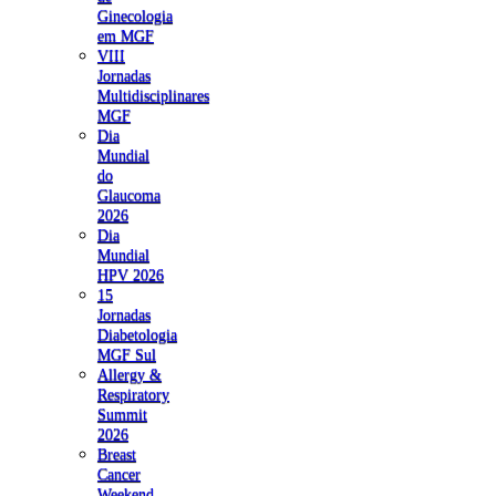
Ginecologia
em MGF
VIII
Jornadas
Multidisciplinares
MGF
Dia
Mundial
do
Glaucoma
2026
Dia
Mundial
HPV 2026
15
Jornadas
Diabetologia
MGF Sul
Allergy &
Respiratory
Summit
2026
Breast
Cancer
Weekend