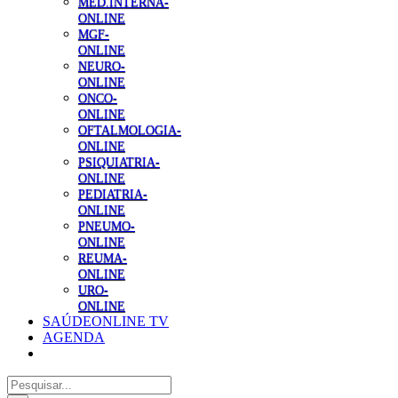
MED.INTERNA-
ONLINE
MGF-
ONLINE
NEURO-
ONLINE
ONCO-
ONLINE
OFTALMOLOGIA-
ONLINE
PSIQUIATRIA-
ONLINE
PEDIATRIA-
ONLINE
PNEUMO-
ONLINE
REUMA-
ONLINE
URO-
ONLINE
SAÚDEONLINE TV
AGENDA
Pesquisar