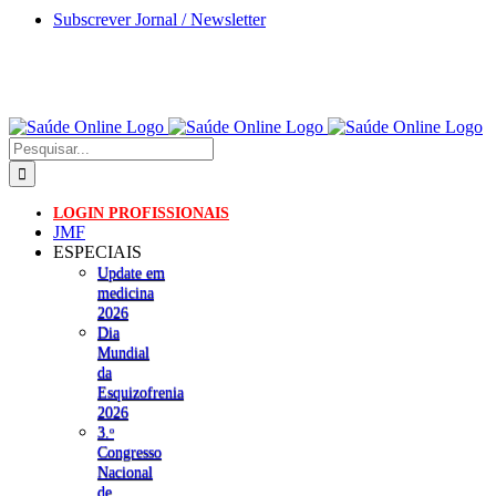
Skip
Subscrever Jornal / Newsletter
to
content
Pesquisar
LOGIN PROFISSIONAIS
JMF
ESPECIAIS
Update em
medicina
2026
Dia
Mundial
da
Esquizofrenia
2026
3.ᵒ
Congresso
Nacional
de