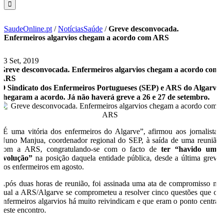
SaudeOnline.pt
/
NotíciasSaúde
/
Greve desconvocada.
Enfermeiros algarvios chegam a acordo com ARS
23 Set, 2019
Greve desconvocada. Enfermeiros algarvios chegam a acordo com
ARS
O Sindicato dos Enfermeiros Portugueses (SEP) e ARS do Algarv
chegaram a acordo. Já não haverá greve a 26 e 27 de setembro.
“É uma vitória dos enfermeiros do Algarve”, afirmou aos jornalista
Nuno Manjua, coordenador regional do SEP, à saída de uma reuniã
com a ARS, congratulando-se com o facto de
ter “havido um
evolução”
na posição daquela entidade pública, desde a última grev
dos enfermeiros em agosto.
Após duas horas de reunião, foi assinada uma ata de compromisso n
qual a ARS/Algarve se comprometeu a resolver cinco questões que o
enfermeiros algarvios há muito reivindicam e que eram o ponto centra
deste encontro.