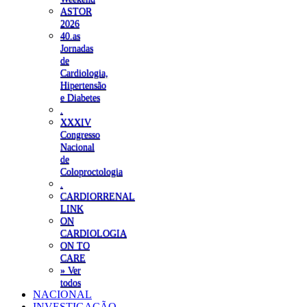
ASTOR
2026
40.as
Jornadas
de
Cardiologia,
Hipertensão
e Diabetes
.
XXXIV
Congresso
Nacional
de
Coloproctologia
.
CARDIORRENAL
LINK
ON
CARDIOLOGIA
ON TO
CARE
» Ver
todos
NACIONAL
INVESTIGAÇÃO