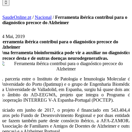
SaudeOnline.pt
/
Nacional
/
Ferramenta ibérica contribui para o
diagnóstico precoce do Alzheimer
14 Mai, 2019
Ferramenta ibérica contribui para o diagnóstico precoce do
Alzheimer
Uma ferramenta bioinformática pode vir a auxiliar no diagnóstico
precoce desta e de outras doenças neurodegenerativas.
A parceria entre o Instituto de Patologia e Imunologia Molecular d
Universidade do Porto (Ipatimup) e o grupo de Engenharia Biomédic
da Universidade de Valladolid, em Espanha, surgiu há quase dois ano
no âmbito do AD-EEGWA, projeto que integra o Programa d
Cooperação INTERREG V-A Espanha-Portugal (POCTEP).
Iniciado em junho de 2017, o projeto é financiado em 543.404,4
euros pelo Fundo de Desenvolvimento Regional e por duas entidade
que fazem também parte deste consórcio ibérico, a AFA-ZAMOR
(Associação de Familiares e Amigos de Doentes de Alzheimer e outra
doenças) e a Alzheimer Portugal.