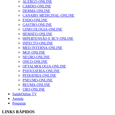
ALERGO-ONLINE
202 visualizações
CARDIO-ONLINE
DERMA-ONLINE
CANABIS MEDICINAL-ONLINE
ENDO-ONLINE
Alguns milhares de utentes podem ficar sem médico de
GASTRO-ONLINE
família com nova regras do registo, alerta associação
GINECOLOGIA-ONLINE
155 visualizações
HEMATO-ONLINE
HIPERTENSÃO E RCV-ONLINE
INFECTO-ONLINE
MED.INTERNA-ONLINE
1.º Episódio do Podcast “Frequência Cardio – Sintoniza
MGF-ONLINE
te na Insuficiência Cardíaca” da Bayer
NEURO-ONLINE
99 visualizações
ONCO-ONLINE
OFTALMOLOGIA-ONLINE
PSIQUIATRIA-ONLINE
PEDIATRIA-ONLINE
“Os programas de rastreio do cancro do pulmão são
PNEUMO-ONLINE
custo-efetivos e representam um investimento
REUMA-ONLINE
sustentável para os sistemas de saúde”
URO-ONLINE
88 visualizações
SaúdeOnline TV
Agenda
Pesquisar
Quase quatro em cada dez doentes com enfarte
LINKS RÁPIDOS
apresentavam níveis elevados de Lp(a), revela estudo