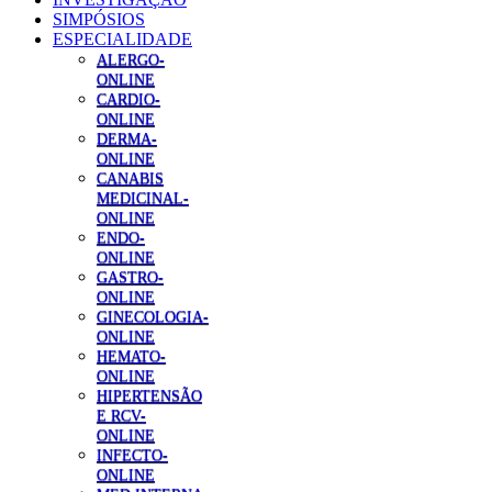
SIMPÓSIOS
ESPECIALIDADE
ALERGO-
ONLINE
CARDIO-
ONLINE
DERMA-
ONLINE
CANABIS
MEDICINAL-
ONLINE
ENDO-
ONLINE
GASTRO-
ONLINE
GINECOLOGIA-
ONLINE
HEMATO-
ONLINE
HIPERTENSÃO
E RCV-
ONLINE
INFECTO-
ONLINE