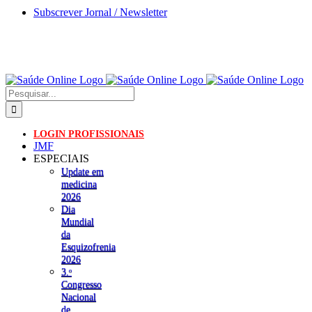
Skip
Subscrever Jornal / Newsletter
to
content
Pesquisar
LOGIN PROFISSIONAIS
JMF
ESPECIAIS
Update em
medicina
2026
Dia
Mundial
da
Esquizofrenia
2026
3.ᵒ
Congresso
Nacional
de