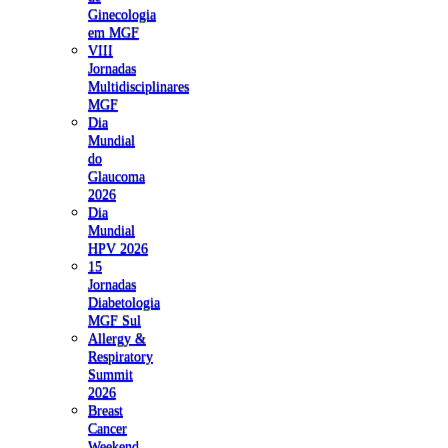
Ginecologia
em MGF
VIII
Jornadas
Multidisciplinares
MGF
Dia
Mundial
do
Glaucoma
2026
Dia
Mundial
HPV 2026
15
Jornadas
Diabetologia
MGF Sul
Allergy &
Respiratory
Summit
2026
Breast
Cancer
Weekend