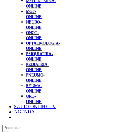
MED.INTERNA-
ONLINE
MGF-
ONLINE
NEURO-
ONLINE
ONCO-
ONLINE
OFTALMOLOGIA-
ONLINE
PSIQUIATRIA-
ONLINE
PEDIATRIA-
ONLINE
PNEUMO-
ONLINE
REUMA-
ONLINE
URO-
ONLINE
SAÚDEONLINE TV
AGENDA
Pesquisar