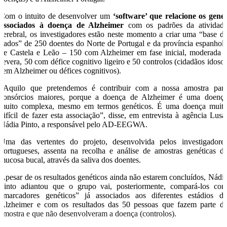
Com o intuito de desenvolver um
‘software’ que relacione os gene
associados à doença de Alzheimer
com os padrões da atividad
cerebral, os investigadores estão neste momento a criar uma “base d
dados” de 250 doentes do Norte de Portugal e da província espanhol
de Castela e Leão – 150 com Alzheimer em fase inicial, moderada 
severa, 50 com défice cognitivo ligeiro e 50 controlos (cidadãos idoso
sem Alzheimer ou défices cognitivos).
“Aquilo que pretendemos é contribuir com a nossa amostra par
consórcios maiores, porque a doença de Alzheimer é uma doenç
muito complexa, mesmo em termos genéticos. É uma doença muit
difícil de fazer esta associação”, disse, em entrevista à agência Lusa
Nádia Pinto, a responsável pelo AD-EEGWA.
Uma das vertentes do projeto, desenvolvida pelos investigadore
portugueses, assenta na recolha e análise de amostras genéticas d
mucosa bucal, através da saliva dos doentes.
Apesar de os resultados genéticos ainda não estarem concluídos, Nádi
Pinto adiantou que o grupo vai, posteriormente, compará-los co
“marcadores genéticos” já associados aos diferentes estádios d
Alzheimer e com os resultados das 50 pessoas que fazem parte d
amostra e que não desenvolveram a doença (controlos).