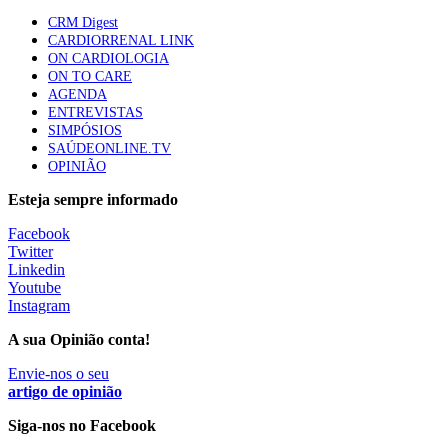
86 visualizações
CRM Digest
CARDIORRENAL LINK
ON CARDIOLOGIA
ON TO CARE
Trodelvy aprovado para primeira linha no cancro da
AGENDA
mama triplo negativo metastático em doentes não
ENTREVISTAS
elegíveis para inibidores PD-(L)1
SIMPÓSIOS
61 visualizações
SAÚDEONLINE.TV
OPINIÃO
MAIS NOTÍCIAS
Esteja sempre informado
Facebook
Twitter
Quase 11.900 jovens recorreram aos cheques psicólogo e
Linkedin
nutricionista no primeiro mês
Youtube
7 Ago, 2026
|
0 Comments
Instagram
A sua Opinião conta!
ULS de Coimbra estreia cirurgia endoscópica do ouvido com
Envie-nos o seu
apoio robótico em Portugal
artigo de opinião
7 Ago, 2026
|
0 Comments
Siga-nos no Facebook