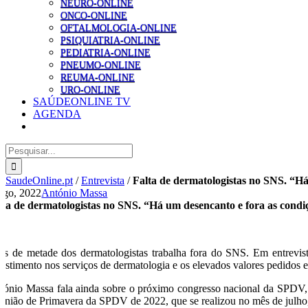
NEURO-ONLINE
ONCO-ONLINE
OFTALMOLOGIA-ONLINE
PSIQUIATRIA-ONLINE
PEDIATRIA-ONLINE
PNEUMO-ONLINE
REUMA-ONLINE
URO-ONLINE
SAÚDEONLINE TV
AGENDA
Pesquisar
SaudeOnline.pt
/
Entrevista
/
Falta de dermatologistas no SNS. “Há
Ago, 2022
António Massa
lta de dermatologistas no SNS. “Há um desencanto e fora as condi
is de metade dos dermatologistas trabalha fora do SNS. Em entrevist
vestimento nos serviços de dermatologia e os elevados valores pedidos e
tónio Massa fala ainda sobre o próximo congresso nacional da SPDV, e
união de Primavera da SPDV de 2022, que se realizou no mês de julho