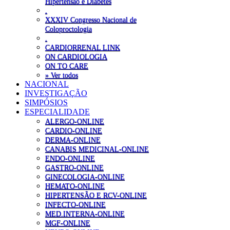
Hipertensão e Diabetes
.
XXXIV Congresso Nacional de
Coloproctologia
.
CARDIORRENAL LINK
ON CARDIOLOGIA
ON TO CARE
» Ver todos
NACIONAL
INVESTIGAÇÃO
SIMPÓSIOS
ESPECIALIDADE
ALERGO-ONLINE
CARDIO-ONLINE
DERMA-ONLINE
CANABIS MEDICINAL-ONLINE
ENDO-ONLINE
GASTRO-ONLINE
GINECOLOGIA-ONLINE
HEMATO-ONLINE
HIPERTENSÃO E RCV-ONLINE
INFECTO-ONLINE
MED.INTERNA-ONLINE
MGF-ONLINE