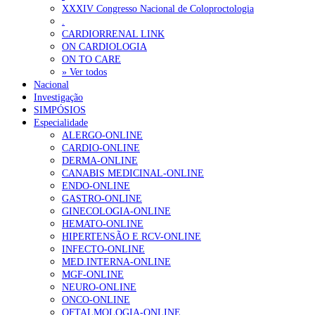
XXXIV Congresso Nacional de Coloproctologia
175 visualizações
.
CARDIORRENAL LINK
ON CARDIOLOGIA
ON TO CARE
» Ver todos
Quase quatro em cada dez doentes com enfarte apresentavam
Nacional
86 visualizações
Investigação
SIMPÓSIOS
Especialidade
ALERGO-ONLINE
CARDIO-ONLINE
“Os programas de rastreio do cancro do pulmão são custo-ef
DERMA-ONLINE
66 visualizações
CANABIS MEDICINAL-ONLINE
ENDO-ONLINE
GASTRO-ONLINE
GINECOLOGIA-ONLINE
HEMATO-ONLINE
Trodelvy aprovado para primeira linha no cancro da mama tr
HIPERTENSÃO E RCV-ONLINE
61 visualizações
INFECTO-ONLINE
MED.INTERNA-ONLINE
MGF-ONLINE
NEURO-ONLINE
ONCO-ONLINE
Especialistas defendem mais potássio na alimentação para aj
OFTALMOLOGIA-ONLINE