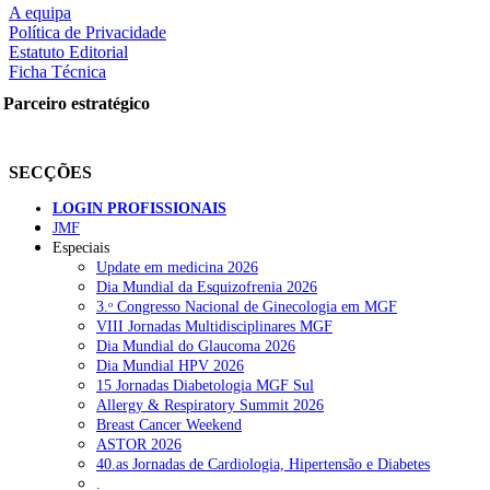
A equipa
Política de Privacidade
OTÍCIAS RECENTES
Estatuto Editorial
Ficha Técnica
Portugal está a formar os médicos de que precisa?
6 de Agosto, 202
Parceiro estratégico
Estudantes de Medicina representados na 79.ª World Health Assem
SECÇÕES
SCORA X-Change Portugal promove formação internacional em saú
LOGIN PROFISSIONAIS
ANEM reúne com coordenador do Pacto Estratégico para a Saúde
JMF
Especiais
Sindicato diz que nova carreira de médicos dentistas reforça estabi
Update em medicina 2026
Dia Mundial da Esquizofrenia 2026
3.ᵒ Congresso Nacional de Ginecologia em MGF
OTÍCIAS MAIS LIDAS
VIII Jornadas Multidisciplinares MGF
Dia Mundial do Glaucoma 2026
Enfermagem Forense. “Da urgência ao tribunal, cada gesto c
Dia Mundial HPV 2026
202 visualizações
15 Jornadas Diabetologia MGF Sul
Allergy & Respiratory Summit 2026
Breast Cancer Weekend
ASTOR 2026
40.as Jornadas de Cardiologia, Hipertensão e Diabetes
.
Alguns milhares de utentes podem ficar sem médico de famíl