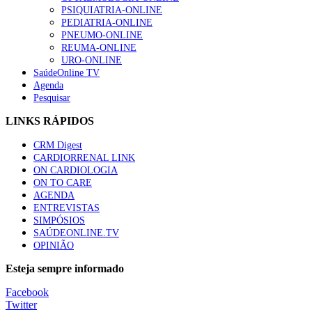
57 visualizações
PSIQUIATRIA-ONLINE
PEDIATRIA-ONLINE
PNEUMO-ONLINE
REUMA-ONLINE
URO-ONLINE
NOTÍCIAS RELACIONADAS
SaúdeOnline TV
Agenda
Pesquisar
Sindicato diz que nova carreira de médicos dentistas reforça est
6 Ago, 2026
|
0 Comments
LINKS RÁPIDOS
CRM Digest
CARDIORRENAL LINK
ON CARDIOLOGIA
ON TO CARE
AGENDA
ENTREVISTAS
SIMPÓSIOS
SAÚDEONLINE.TV
OPINIÃO
Esteja sempre informado
Facebook
Twitter