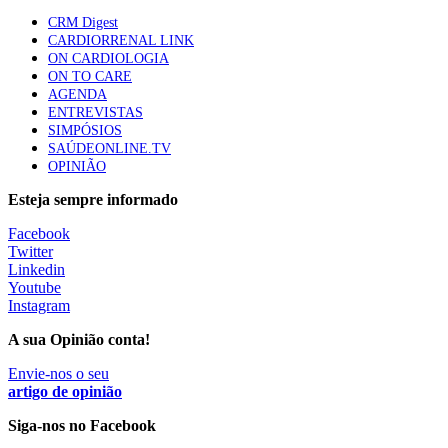
Quase quatro em cada dez doentes com enfarte
CRM Digest
apresentavam níveis elevados de Lp(a), revela estudo
CARDIORRENAL LINK
86 visualizações
ON CARDIOLOGIA
ON TO CARE
AGENDA
ENTREVISTAS
Trodelvy aprovado para primeira linha no cancro da
SIMPÓSIOS
mama triplo negativo metastático em doentes não
SAÚDEONLINE.TV
elegíveis para inibidores PD-(L)1
OPINIÃO
61 visualizações
Esteja sempre informado
MAIS NOTÍCIAS
Facebook
Twitter
Linkedin
Youtube
Quase 11.900 jovens recorreram aos cheques psicólogo e
Instagram
nutricionista no primeiro mês
7 Ago, 2026
|
0 Comments
A sua Opinião conta!
Envie-nos o seu
artigo de opinião
ULS de Coimbra estreia cirurgia endoscópica do ouvido com
apoio robótico em Portugal
Siga-nos no Facebook
7 Ago, 2026
|
0 Comments