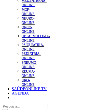
MED.INTERNA-
ONLINE
MGF-
ONLINE
NEURO-
ONLINE
ONCO-
ONLINE
OFTALMOLOGIA-
ONLINE
PSIQUIATRIA-
ONLINE
PEDIATRIA-
ONLINE
PNEUMO-
ONLINE
REUMA-
ONLINE
URO-
ONLINE
SAÚDEONLINE TV
AGENDA
Pesquisar