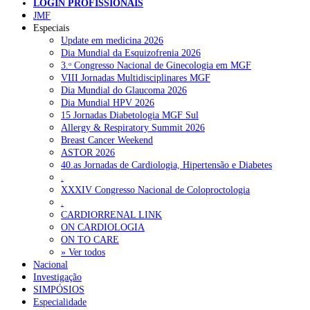
LOGIN PROFISSIONAIS
Pesquisar
JMF
Especiais
Update em medicina 2026
Dia Mundial da Esquizofrenia 2026
NOTÍCIAS RECENTES
3.ᵒ Congresso Nacional de Ginecologia em MGF
VIII Jornadas Multidisciplinares MGF
Quase 11.900 jovens recorreram aos cheques psicólogo e
Dia Mundial do Glaucoma 2026
nutricionista no primeiro mês
7 de Agosto, 2026
Dia Mundial HPV 2026
15 Jornadas Diabetologia MGF Sul
ULS de Coimbra estreia cirurgia endoscópica do ouvido com
Allergy & Respiratory Summit 2026
apoio robótico em Portugal
7 de Agosto, 2026
Breast Cancer Weekend
ASTOR 2026
Enfermeiros exigem esclarecimentos sobre eventual gestão
40.as Jornadas de Cardiologia, Hipertensão e Diabetes
privada da ULS do Algarve
7 de Agosto, 2026
.
XXXIV Congresso Nacional de Coloproctologia
Ordem dos Médicos alerta para riscos no novo sistema de acesso
.
a consultas e cirurgias
7 de Agosto, 2026
CARDIORRENAL LINK
ON CARDIOLOGIA
Portugal está a formar os médicos de que precisa?
6 de Agosto,
ON TO CARE
2026
» Ver todos
Nacional
Investigação
SIMPÓSIOS
NOTÍCIAS MAIS LIDAS
Especialidade