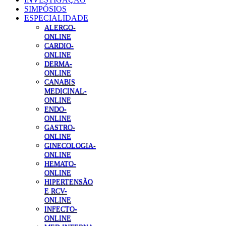
SIMPÓSIOS
ESPECIALIDADE
ALERGO-
ONLINE
CARDIO-
ONLINE
DERMA-
ONLINE
CANABIS
MEDICINAL-
ONLINE
ENDO-
ONLINE
GASTRO-
ONLINE
GINECOLOGIA-
ONLINE
HEMATO-
ONLINE
HIPERTENSÃO
E RCV-
ONLINE
INFECTO-
ONLINE