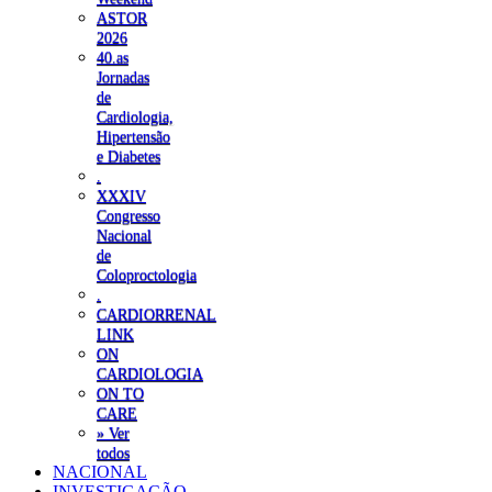
ASTOR
2026
40.as
Jornadas
de
Cardiologia,
Hipertensão
e Diabetes
.
XXXIV
Congresso
Nacional
de
Coloproctologia
.
CARDIORRENAL
LINK
ON
CARDIOLOGIA
ON TO
CARE
» Ver
todos
NACIONAL
INVESTIGAÇÃO