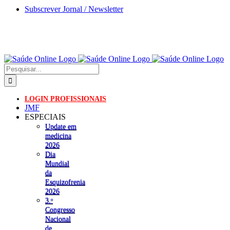
Skip
Subscrever Jornal / Newsletter
to
content
Pesquisar
LOGIN PROFISSIONAIS
JMF
ESPECIAIS
Update em
medicina
2026
Dia
Mundial
da
Esquizofrenia
2026
3.ᵒ
Congresso
Nacional
de