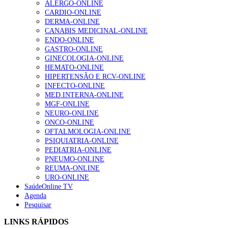
ALERGO-ONLINE
Enfermagem Forense. “Da urgência ao tribunal, cada
CARDIO-ONLINE
gesto conta e cada profissional faz a diferença”
DERMA-ONLINE
202 visualizações
CANABIS MEDICINAL-ONLINE
ENDO-ONLINE
GASTRO-ONLINE
GINECOLOGIA-ONLINE
Alguns milhares de utentes podem ficar sem médico de
HEMATO-ONLINE
família com nova regras do registo, alerta associação
HIPERTENSÃO E RCV-ONLINE
155 visualizações
INFECTO-ONLINE
MED.INTERNA-ONLINE
MGF-ONLINE
NEURO-ONLINE
1.º Episódio do Podcast “Frequência Cardio – Sintoniza
ONCO-ONLINE
te na Insuficiência Cardíaca” da Bayer
OFTALMOLOGIA-ONLINE
99 visualizações
PSIQUIATRIA-ONLINE
PEDIATRIA-ONLINE
PNEUMO-ONLINE
REUMA-ONLINE
URO-ONLINE
“Os programas de rastreio do cancro do pulmão são
SaúdeOnline TV
custo-efetivos e representam um investimento
Agenda
sustentável para os sistemas de saúde”
Pesquisar
88 visualizações
LINKS RÁPIDOS