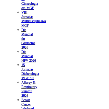
Ginecologia
em MGF
VIII
Jornadas
Multidisciplinares
MGF
Dia
Mundial
do
Glaucoma
2026
Dia
Mundial
HPV 2026
15
Jornadas
Diabetologia
MGF Sul
Allergy &
Respiratory
Summit
2026
Breast
Cancer
Weekend