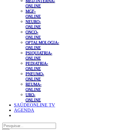
MED.INTERNA-
ONLINE
MGF-
ONLINE
NEURO-
ONLINE
ONCO-
ONLINE
OFTALMOLOGIA-
ONLINE
PSIQUIATRIA-
ONLINE
PEDIATRIA-
ONLINE
PNEUMO-
ONLINE
REUMA-
ONLINE
URO-
ONLINE
SAÚDEONLINE TV
AGENDA
Pesquisar