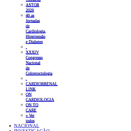
ASTOR
2026
40.as
Jornadas
de
Cardiologia,
Hipertensão
e Diabetes
.
XXXIV
Congresso
Nacional
de
Coloproctologia
.
CARDIORRENAL
LINK
ON
CARDIOLOGIA
ON TO
CARE
» Ver
todos
NACIONAL
INVESTIGAÇÃO