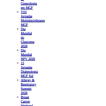
Ginecologia
em MGF
VIII
Jornadas
Multidisciplinares
MGF
Dia
Mundial
do
Glaucoma
2026
Dia
Mundial
HPV 2026
15
Jornadas
Diabetologia
MGF Sul
Allergy &
Respiratory
Summit
2026
Breast
Cancer
Weekend