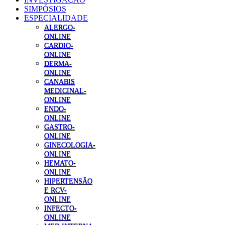
SIMPÓSIOS
ESPECIALIDADE
ALERGO-
ONLINE
CARDIO-
ONLINE
DERMA-
ONLINE
CANABIS
MEDICINAL-
ONLINE
ENDO-
ONLINE
GASTRO-
ONLINE
GINECOLOGIA-
ONLINE
HEMATO-
ONLINE
HIPERTENSÃO
E RCV-
ONLINE
INFECTO-
ONLINE