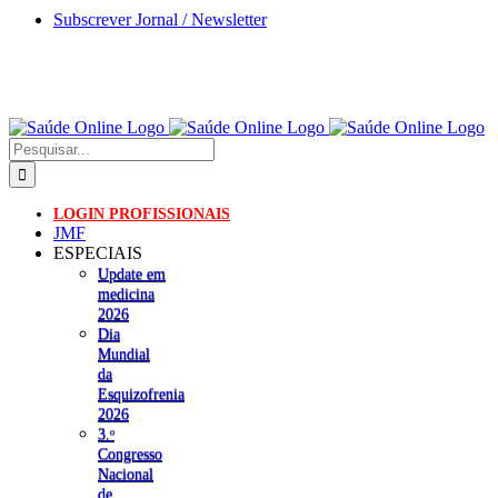
Skip
Subscrever Jornal / Newsletter
to
content
Pesquisar
LOGIN PROFISSIONAIS
JMF
ESPECIAIS
Update em
medicina
2026
Dia
Mundial
da
Esquizofrenia
2026
3.ᵒ
Congresso
Nacional
de