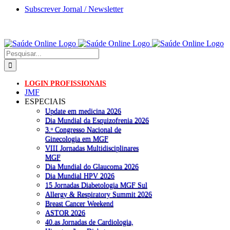
Skip
Subscrever Jornal / Newsletter
to
WhatsApp
Facebook
X
LinkedIn
YouTube
Instagram
content
Pesquisar
LOGIN PROFISSIONAIS
JMF
ESPECIAIS
Update em medicina 2026
Dia Mundial da Esquizofrenia 2026
3.ᵒ Congresso Nacional de
Ginecologia em MGF
VIII Jornadas Multidisciplinares
MGF
Dia Mundial do Glaucoma 2026
Dia Mundial HPV 2026
15 Jornadas Diabetologia MGF Sul
Allergy & Respiratory Summit 2026
Breast Cancer Weekend
ASTOR 2026
40.as Jornadas de Cardiologia,