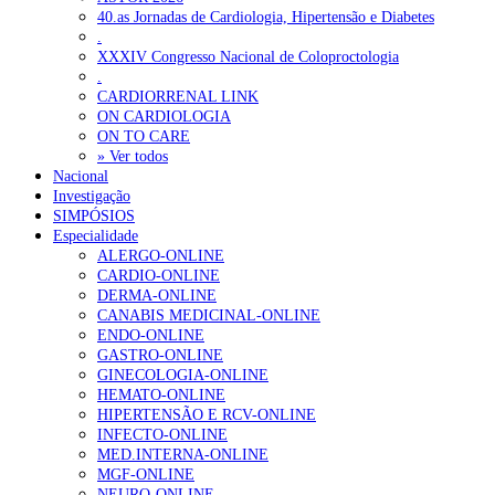
40.as Jornadas de Cardiologia, Hipertensão e Diabetes
.
XXXIV Congresso Nacional de Coloproctologia
.
CARDIORRENAL LINK
ON CARDIOLOGIA
ON TO CARE
» Ver todos
Nacional
Investigação
SIMPÓSIOS
Especialidade
ALERGO-ONLINE
CARDIO-ONLINE
DERMA-ONLINE
CANABIS MEDICINAL-ONLINE
ENDO-ONLINE
GASTRO-ONLINE
GINECOLOGIA-ONLINE
HEMATO-ONLINE
HIPERTENSÃO E RCV-ONLINE
INFECTO-ONLINE
MED.INTERNA-ONLINE
MGF-ONLINE
NEURO-ONLINE