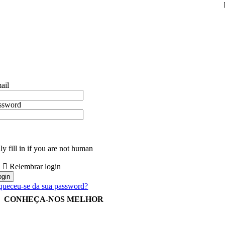
ail
ssword
y fill in if you are not human
Relembrar login
queceu-se da sua password?
CONHEÇA-NOS MELHOR