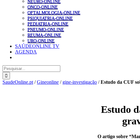
NEURO-ONLINE
ONCO-ONLINE
OFTALMOLOGIA-ONLINE
PSIQUIATRIA-ONLINE
PEDIATRIA-ONLINE
PNEUMO-ONLINE
REUMA-ONLINE
URO-ONLINE
SAÚDEONLINE TV
AGENDA
Pesquisar
SaudeOnline.pt
/
Gineonline
/
gine-investigação
/
Estudo da CUF sob
Estudo d
gra
O artigo sobre “Marc