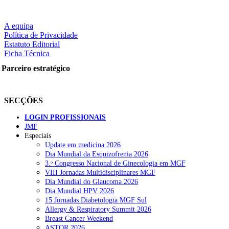
A equipa
Política de Privacidade
Estatuto Editorial
Ficha Técnica
Parceiro estratégico
SECÇÕES
LOGIN PROFISSIONAIS
JMF
Especiais
Update em medicina 2026
Dia Mundial da Esquizofrenia 2026
3.ᵒ Congresso Nacional de Ginecologia em MGF
VIII Jornadas Multidisciplinares MGF
Dia Mundial do Glaucoma 2026
Dia Mundial HPV 2026
15 Jornadas Diabetologia MGF Sul
Allergy & Respiratory Summit 2026
Breast Cancer Weekend
ASTOR 2026