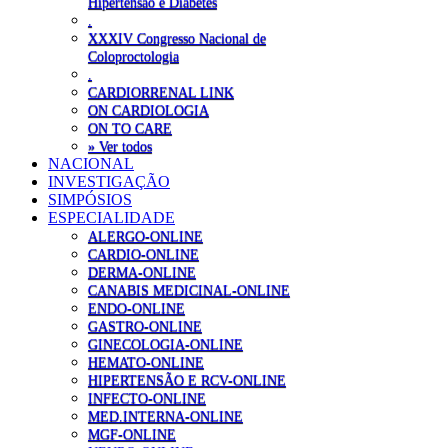
Hipertensão e Diabetes
.
XXXIV Congresso Nacional de
Coloproctologia
.
CARDIORRENAL LINK
ON CARDIOLOGIA
ON TO CARE
» Ver todos
NACIONAL
INVESTIGAÇÃO
SIMPÓSIOS
ESPECIALIDADE
ALERGO-ONLINE
CARDIO-ONLINE
DERMA-ONLINE
CANABIS MEDICINAL-ONLINE
ENDO-ONLINE
GASTRO-ONLINE
GINECOLOGIA-ONLINE
HEMATO-ONLINE
HIPERTENSÃO E RCV-ONLINE
INFECTO-ONLINE
MED.INTERNA-ONLINE
MGF-ONLINE