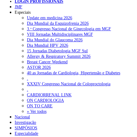
LOGIN PROFISSIONAIS
Mónica Abreu Silva
Pesquisar
JMF
Especiais
Update em medicina 2026
Dia Mundial da Esquizofrenia 2026
NOTÍCIAS RECENTES
3.ᵒ Congresso Nacional de Ginecologia em MGF
[/et_pb_text][/et_pb_column][/et_pb_row][/et_pb_section]
VIII Jornadas Multidisciplinares MGF
Portugal está a formar os médicos de que precisa?
6 de Agosto,
Dia Mundial do Glaucoma 2026
2026
Dia Mundial HPV 2026
15 Jornadas Diabetologia MGF Sul
Estudantes de Medicina representados na 79.ª World Health
Allergy & Respiratory Summit 2026
Assembly
6 de Agosto, 2026
Breast Cancer Weekend
ASTOR 2026
SCORA X-Change Portugal promove formação internacional
40.as Jornadas de Cardiologia, Hipertensão e Diabetes
em saúde sexual e reprodutiva
6 de Agosto, 2026
.
XXXIV Congresso Nacional de Coloproctologia
ANEM reúne com coordenador do Pacto Estratégico para a
.
Saúde
6 de Agosto, 2026
CARDIORRENAL LINK
ON CARDIOLOGIA
Sindicato diz que nova carreira de médicos dentistas reforça
ON TO CARE
estabilidade no SNS
6 de Agosto, 2026
» Ver todos
Nacional
Investigação
SIMPÓSIOS
NOTÍCIAS MAIS LIDAS
Especialidade