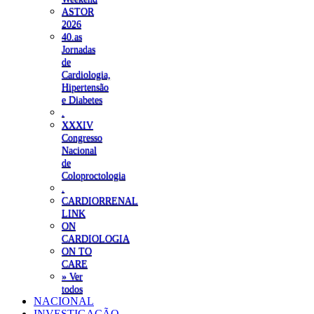
ASTOR
2026
40.as
Jornadas
de
Cardiologia,
Hipertensão
e Diabetes
.
XXXIV
Congresso
Nacional
de
Coloproctologia
.
CARDIORRENAL
LINK
ON
CARDIOLOGIA
ON TO
CARE
» Ver
todos
NACIONAL
INVESTIGAÇÃO