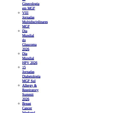
Ginecologia
em MGF
VIII
Jornadas
Multidisciplinares
MGF
Dia
Mundial
do
Glaucoma
2026
Dia
Mundial
HPV 2026
15
Jornadas
Diabetologia
MGF Sul
Allergy &
Respiratory
Summit
2026
Breast
Cancer
Weekend