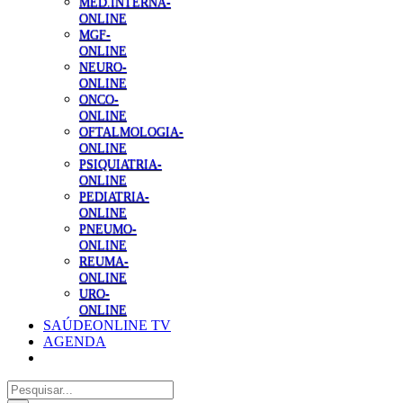
MED.INTERNA-
ONLINE
MGF-
ONLINE
NEURO-
ONLINE
ONCO-
ONLINE
OFTALMOLOGIA-
ONLINE
PSIQUIATRIA-
ONLINE
PEDIATRIA-
ONLINE
PNEUMO-
ONLINE
REUMA-
ONLINE
URO-
ONLINE
SAÚDEONLINE TV
AGENDA
Pesquisar