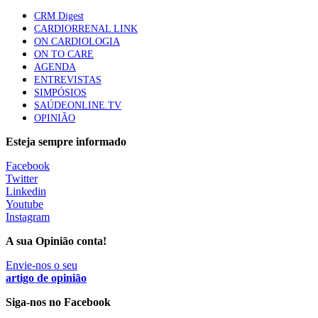
Trodelvy aprovado para primeira linha no cancro da
CRM Digest
mama triplo negativo metastático em doentes não
CARDIORRENAL LINK
elegíveis para inibidores PD-(L)1
ON CARDIOLOGIA
61 visualizações
ON TO CARE
AGENDA
ENTREVISTAS
Especialistas defendem mais potássio na alimentação
SIMPÓSIOS
para ajudar a controlar a hipertensão
SAÚDEONLINE.TV
57 visualizações
OPINIÃO
Esteja sempre informado
MAIS NOTÍCIAS
Facebook
Twitter
Linkedin
Youtube
Instagram
A sua Opinião conta!
Envie-nos o seu
artigo de opinião
Siga-nos no Facebook