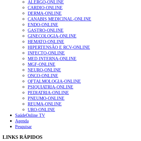
ALERGO-ONLINE
Enfermagem Forense. “Da urgência ao tribunal, cada
CARDIO-ONLINE
gesto conta e cada profissional faz a diferença”
DERMA-ONLINE
202 visualizações
CANABIS MEDICINAL-ONLINE
ENDO-ONLINE
GASTRO-ONLINE
GINECOLOGIA-ONLINE
Alguns milhares de utentes podem ficar sem médico de
HEMATO-ONLINE
família com nova regras do registo, alerta associação
HIPERTENSÃO E RCV-ONLINE
175 visualizações
INFECTO-ONLINE
MED.INTERNA-ONLINE
MGF-ONLINE
NEURO-ONLINE
Quase quatro em cada dez doentes com enfarte
ONCO-ONLINE
apresentavam níveis elevados de Lp(a), revela estudo
OFTALMOLOGIA-ONLINE
86 visualizações
PSIQUIATRIA-ONLINE
PEDIATRIA-ONLINE
PNEUMO-ONLINE
REUMA-ONLINE
URO-ONLINE
“Os programas de rastreio do cancro do pulmão são
SaúdeOnline TV
custo-efetivos e representam um investimento
Agenda
sustentável para os sistemas de saúde”
Pesquisar
66 visualizações
LINKS RÁPIDOS