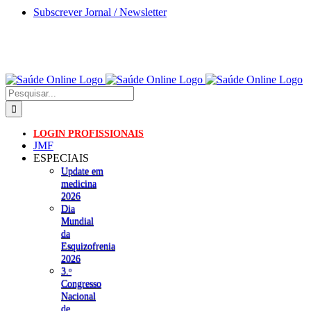
Skip
Subscrever Jornal / Newsletter
to
content
Pesquisar
LOGIN PROFISSIONAIS
JMF
ESPECIAIS
Update em
medicina
2026
Dia
Mundial
da
Esquizofrenia
2026
3.ᵒ
Congresso
Nacional
de