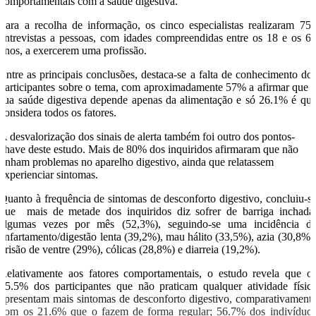
comportamentais com a saúde digestiva.
Para a recolha de informação, os cinco especialistas realizaram 75
entrevistas a pessoas, com idades compreendidas entre os 18 e os 6
anos, a exercerem uma profissão.
Entre as principais conclusões, destaca-se a falta de conhecimento do
participantes sobre o tema, com aproximadamente 57% a afirmar que 
sua saúde digestiva depende apenas da alimentação e só 26.1% é qu
considera todos os fatores.
A desvalorização dos sinais de alerta também foi outro dos pontos-
chave deste estudo. Mais de 80% dos inquiridos afirmaram que não
tinham problemas no aparelho digestivo, ainda que relatassem
experienciar sintomas.
Quanto à frequência de sintomas de desconforto digestivo, concluiu-s
que mais de metade dos inquiridos diz sofrer de barriga inchad
algumas vezes por mês (52,3%), seguindo-se uma incidência d
enfartamento/digestão lenta (39,2%), mau hálito (33,5%), azia (30,8%)
prisão de ventre (29%), cólicas (28,8%) e diarreia (19,2%).
Relativamente aos fatores comportamentais, o estudo revela que o
35.5% dos participantes que não praticam qualquer atividade físic
apresentam mais sintomas de desconforto digestivo, comparativament
com os 21.6% que o fazem de forma regular; 56.7% dos indivíduo