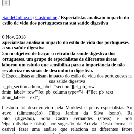
SaudeOnline.pt
/
Gastronline
/
Especialistas analisam impacto do
estilo de vida dos portugueses na sua saúde digestiva
30 Nov, 2018
Especialistas analisam impacto do estilo de vida dos portugueses
na sua saúde digestiva
Com o objetivo de traçar o retrato da saúde digestiva dos
portugueses, um grupo de especialistas de diferentes áreas
elaborou um estudo que sensibiliza para a importância de não
desvalorizar os sinais de desconforto digestivo.
[et_pb_section admin_label=”section”][et_pb_row
admin_label=”row”][et_pb_column type=”4_4″][et_pb_text
admin_label=”Text”]
O estudo foi desenvolvido pela Marktest e pelos especialistas An
Bravo (alimentação), Filipa Jardim da Silva (sono), Ru
Pinto (digestão), Sofia Castro Fernandes (stress) e Sofi
Veiga (atividade física), por sugestão da Activia. Desta forma, fo
possível fazer uma análise que relaciona os diferentes fatore