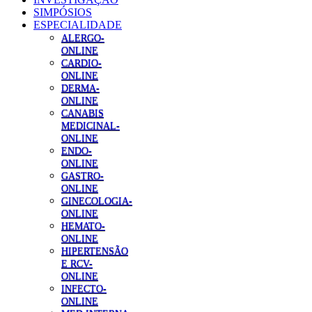
SIMPÓSIOS
ESPECIALIDADE
ALERGO-
ONLINE
CARDIO-
ONLINE
DERMA-
ONLINE
CANABIS
MEDICINAL-
ONLINE
ENDO-
ONLINE
GASTRO-
ONLINE
GINECOLOGIA-
ONLINE
HEMATO-
ONLINE
HIPERTENSÃO
E RCV-
ONLINE
INFECTO-
ONLINE