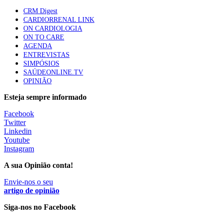
CRM Digest
Quase quatro em cada dez doentes com enfarte
CARDIORRENAL LINK
apresentavam níveis elevados de Lp(a), revela estudo
ON CARDIOLOGIA
87 visualizações
ON TO CARE
AGENDA
ENTREVISTAS
SIMPÓSIOS
Trodelvy aprovado para primeira linha no cancro da
SAÚDEONLINE.TV
mama triplo negativo metastático em doentes não
OPINIÃO
elegíveis para inibidores PD-(L)1
61 visualizações
Esteja sempre informado
Facebook
MAIS NOTÍCIAS
Twitter
Linkedin
Youtube
Instagram
Quase 11.900 jovens recorreram aos cheques psicólogo e
nutricionista no primeiro mês
A sua Opinião conta!
7 Ago, 2026
|
0 Comments
Envie-nos o seu
artigo de opinião
ULS de Coimbra estreia cirurgia endoscópica do ouvido com
Siga-nos no Facebook
apoio robótico em Portugal