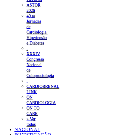
ASTOR
2026
40.as
Jornadas
de
Cardiologia,
Hipertensão
e Diabetes
.
XXXIV
Congresso
Nacional
de
Coloproctologia
.
CARDIORRENAL
LINK
ON
CARDIOLOGIA
ON TO
CARE
» Ver
todos
NACIONAL
INVESTIGAÇÃO