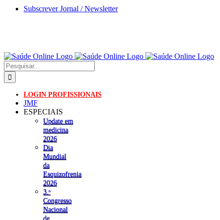
Skip
Subscrever Jornal / Newsletter
to
content
Pesquisar
LOGIN PROFISSIONAIS
JMF
ESPECIAIS
Update em
medicina
2026
Dia
Mundial
da
Esquizofrenia
2026
3.ᵒ
Congresso
Nacional
de