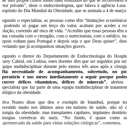
que lhes propõe custos muito mais reduzidos do que se recorressem a
setor privado”, disse o endocrinologista, que falava à agência Lusa 
propósito do Dia Mundial da Obesidade, que se assinala a 4 de março.
Segundo o especialista, as pessoas como têm “limitações económicas
e podendo só pagar um terço do valor, acabam por aceder a est
solução, correndo até risco de vida. “Acredito que essas pessoas têm al
uma consulta com o cirurgião, com o nutricionista, com o médico, ma
depois voltam para Portugal e depois seja o que Deus quiser”, disse
revelando que já acompanhou situações graves.
Segundo o diretor do Departamento de Endocrinologia do Hospita
Curry Cabral, em Lisboa, estes doentes têm que ser seguidos por um
equipa multidisciplinar durante pelo menos três anos após a cirurgia
“Há necessidade de acompanhamento, sobretudo, no pós
operatório e nos meses imediatamente a seguir porque pode
ocorrer défices vitamínicos, défices de minerais”
, alertou 
especialista que faz parte de uma equipa multidisciplinar de tratament
cirúrgico da obesidade.
Silva Nunes disse que deu o exemplo de Istambul, porque te
investido muito nos últimos anos em turismo de saúde, não só d
cirurgia da obesidade, mas transplantes capilares, implantes dentários
cirurgias corretivas do nariz. “No fundo, é quase como u
supermercado da saúde para várias soluções cirúrgicas”, comentou.