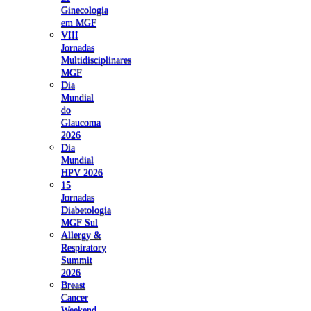
Ginecologia
em MGF
VIII
Jornadas
Multidisciplinares
MGF
Dia
Mundial
do
Glaucoma
2026
Dia
Mundial
HPV 2026
15
Jornadas
Diabetologia
MGF Sul
Allergy &
Respiratory
Summit
2026
Breast
Cancer
Weekend