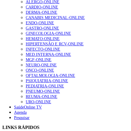
ALERGO-ONLINE
CARDIO-ONLINE
Enfermagem Forense. “Da urgência ao tribunal, cada
DERMA-ONLINE
gesto conta e cada profissional faz a diferença”
CANABIS MEDICINAL-ONLINE
203 visualizações
ENDO-ONLINE
GASTRO-ONLINE
GINECOLOGIA-ONLINE
HEMATO-ONLINE
1.º Episódio do Podcast “Frequência Cardio – Sintoniza
HIPERTENSÃO E RCV-ONLINE
te na Insuficiência Cardíaca” da Bayer
INFECTO-ONLINE
169 visualizações
MED.INTERNA-ONLINE
MGF-ONLINE
NEURO-ONLINE
ONCO-ONLINE
Alguns milhares de utentes podem ficar sem médico de
OFTALMOLOGIA-ONLINE
família com nova regras do registo, alerta associação
PSIQUIATRIA-ONLINE
132 visualizações
PEDIATRIA-ONLINE
PNEUMO-ONLINE
REUMA-ONLINE
URO-ONLINE
SaúdeOnline TV
“Os programas de rastreio do cancro do pulmão são
Agenda
custo-efetivos e representam um investimento
Pesquisar
sustentável para os sistemas de saúde”
93 visualizações
LINKS RÁPIDOS