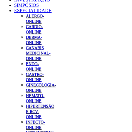
SIMPÓSIOS
ESPECIALIDADE
ALERGO-
ONLINE
CARDIO-
ONLINE
DERMA-
ONLINE
CANABIS
MEDICINAL-
ONLINE
ENDO-
ONLINE
GASTRO-
ONLINE
GINECOLOGIA-
ONLINE
HEMATO-
ONLINE
HIPERTENSÃO
E RCV-
ONLINE
INFECTO-
ONLINE