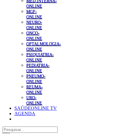
MED.INTERNA-
ONLINE
MGF-
ONLINE
NEURO-
ONLINE
ONCO-
ONLINE
OFTALMOLOGIA-
ONLINE
PSIQUIATRIA-
ONLINE
PEDIATRIA-
ONLINE
PNEUMO-
ONLINE
REUMA-
ONLINE
URO-
ONLINE
SAÚDEONLINE TV
AGENDA
Pesquisar