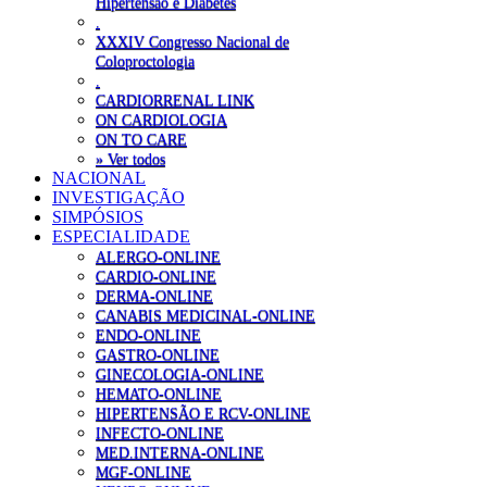
Hipertensão e Diabetes
.
XXXIV Congresso Nacional de
Coloproctologia
.
CARDIORRENAL LINK
ON CARDIOLOGIA
ON TO CARE
» Ver todos
NACIONAL
INVESTIGAÇÃO
SIMPÓSIOS
ESPECIALIDADE
ALERGO-ONLINE
CARDIO-ONLINE
DERMA-ONLINE
CANABIS MEDICINAL-ONLINE
ENDO-ONLINE
GASTRO-ONLINE
GINECOLOGIA-ONLINE
HEMATO-ONLINE
HIPERTENSÃO E RCV-ONLINE
INFECTO-ONLINE
MED.INTERNA-ONLINE
MGF-ONLINE