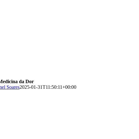
Medicina da Dor
el Soares
2025-01-31T11:50:11+00:00
ara todos os doentes”