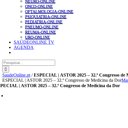
NEURO-ONLINE
ONCO-ONLINE
OFTALMOLOGIA-ONLINE
PSIQUIATRIA-ONLINE
PEDIATRIA-ONLINE
PNEUMO-ONLINE
REUMA-ONLINE
URO-ONLINE
SAÚDEONLINE TV
AGENDA
Pesquisar
SaudeOnline.pt
/
ESPECIAL | ASTOR 2025 – 32.º Congresso de 
ESPECIAL | ASTOR 2025 – 32.º Congresso de Medicina da Dor
Man
PECIAL | ASTOR 2025 – 32.º Congresso de Medicina da Dor
ão existe um tratamento para a dor que seja igual p
sa Verdasca
|