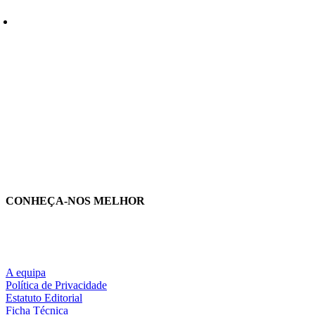
bromialgia – Disfuncional ou Neuropática
arina Lopes
|
m o apoio:
CONHEÇA-NOS MELHOR
A equipa
Política de Privacidade
Estatuto Editorial
Ficha Técnica