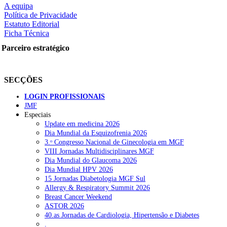
A equipa
Política de Privacidade
Estatuto Editorial
Ficha Técnica
rtilhe nas redes sociais:
Parceiro estratégico
SECÇÕES
LOGIN PROFISSIONAIS
JMF
Especiais
squisar
Update em medicina 2026
Dia Mundial da Esquizofrenia 2026
3.ᵒ Congresso Nacional de Ginecologia em MGF
OTÍCIAS RECENTES
VIII Jornadas Multidisciplinares MGF
Dia Mundial do Glaucoma 2026
Dia Mundial HPV 2026
Plataforma criada por estudantes apoia famílias após diagnóstico d
15 Jornadas Diabetologia MGF Sul
Allergy & Respiratory Summit 2026
ULS Alto Alentejo e IPO de Lisboa reforçam cooperação em Oncolo
Breast Cancer Weekend
ASTOR 2026
Montenegro defende gestão pública ou privada para garantir médico
40.as Jornadas de Cardiologia, Hipertensão e Diabetes
.