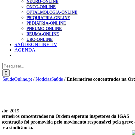
NEURO-ONLINE
ONCO-ONLINE
OFTALMOLOGIA-ONLINE
PSIQUIATRIA-ONLINE
PEDIATRIA-ONLINE
PNEUMO-ONLINE
REUMA-ONLINE
URO-ONLINE
SAÚDEONLINE TV
AGENDA
Pesquisar
SaudeOnline.pt
/
NotíciasSaúde
/
Enfermeiros concentrados na Or
 Abr, 2019
fermeiros concentrados na Ordem esperam inspetores da IGAS
ncentração foi promovida pelo movimento responsável pela greve 
zer a sindicância.