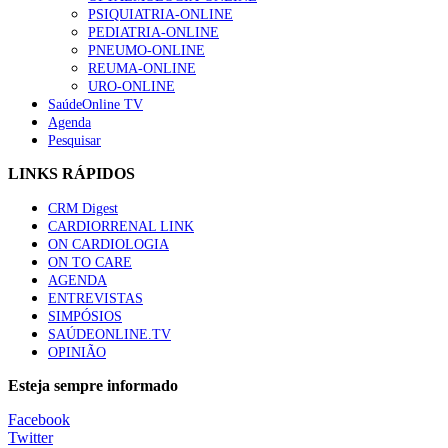
PSIQUIATRIA-ONLINE
Trodelvy aprovado para primeira linha no cancro da mama tr
PEDIATRIA-ONLINE
58 visualizações
PNEUMO-ONLINE
REUMA-ONLINE
URO-ONLINE
SaúdeOnline TV
Agenda
Pesquisar
1.º Episódio do Podcast “Frequência Cardio – Sintoniza-te 
58 visualizações
LINKS RÁPIDOS
CRM Digest
CARDIORRENAL LINK
ON CARDIOLOGIA
Canábis medicinal e saúde mental
ON TO CARE
53 visualizações
AGENDA
ENTREVISTAS
SIMPÓSIOS
SAÚDEONLINE.TV
OPINIÃO
MAIS NOTÍCIAS
Esteja sempre informado
Plataforma criada por estudantes apoia famílias após diagnóstic
Facebook
5 Ago, 2026
|
0 Comments
Twitter