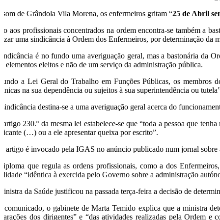
 som de Grândola Vila Morena, os enfermeiros gritam “
25 de Abril s
nto aos profissionais concentrados na ordem encontra-se também a ba
alizar uma sindicância à Ordem dos Enfermeiros, por determinação da m
sindicância é no fundo uma averiguação geral, mas a bastonária da Ord
m elementos eleitos e não de um serviço da administração pública.
gundo a Lei Geral do Trabalho em Funções Públicas, os membros do 
gânicas na sua dependência ou sujeitos à sua superintendência ou tutela
 sindicância destina-se a uma averiguação geral acerca do funcionament
 artigo 230.º da mesma lei estabelece-se que “toda a pessoa que tenha
ndicante (…) ou a ele apresentar queixa por escrito”.
te artigo é invocado pela IGAS no anúncio publicado num jornal sobre 
diploma que regula as ordens profissionais, como a dos Enfermeiros, e
galidade “idêntica à exercida pelo Governo sobre a administração autónom
ministra da Saúde justificou na passada terça-feira a decisão de determ
 comunicado, o gabinete de Marta Temido explica que a ministra determ
clarações dos dirigentes” e “das atividades realizadas pela Ordem e c