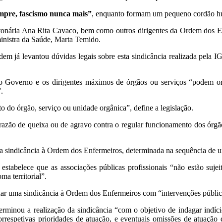
empre, fascismo nunca mais”
, enquanto formam um pequeno cordão h
stonária Ana Rita Cavaco, bem como outros dirigentes da Ordem dos 
inistra da Saúde, Marta Temido.
em já levantou dúvidas legais sobre esta sindicância realizada pela I
Governo e os dirigentes máximos de órgãos ou serviços “podem orde
”.
o do órgão, serviço ou unidade orgânica”, define a legislação.
 razão de queixa ou de agravo contra o regular funcionamento dos órgão
a sindicância à Ordem dos Enfermeiros, determinada na sequência de u
stabelece que as associações públicas profissionais “não estão sujeit
a territorial”.
inar uma sindicância à Ordem dos Enfermeiros com “intervenções pública
inou a realização da sindicância “com o objetivo de indagar indícios
orrespetivas prioridades de atuação, e eventuais omissões de atuação 