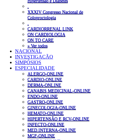
Hipertensão e Diabetes
.
XXXIV Congresso Nacional de
Coloproctologia
.
CARDIORRENAL LINK
ON CARDIOLOGIA
ON TO CARE
» Ver todos
NACIONAL
INVESTIGAÇÃO
SIMPÓSIOS
ESPECIALIDADE
ALERGO-ONLINE
CARDIO-ONLINE
DERMA-ONLINE
CANABIS MEDICINAL-ONLINE
ENDO-ONLINE
GASTRO-ONLINE
GINECOLOGIA-ONLINE
HEMATO-ONLINE
HIPERTENSÃO E RCV-ONLINE
INFECTO-ONLINE
MED.INTERNA-ONLINE
MGF-ONLINE