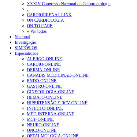
Governo admite cobrar taxas a utentes que recusem vaga em cuida
XXXIV Congresso Nacional de Coloproctologia
.
Estudo aponta potencial da casca de maracujá-roxo no controlo da
CARDIORRENAL LINK
ON CARDIOLOGIA
ON TO CARE
OTÍCIAS MAIS LIDAS
» Ver todos
Nacional
Investigação
Enfermagem Forense. “Da urgência ao tribunal, cada gesto c
SIMPÓSIOS
202 visualizações
Especialidade
ALERGO-ONLINE
CARDIO-ONLINE
DERMA-ONLINE
CANABIS MEDICINAL-ONLINE
Alguns milhares de utentes podem ficar sem médico de famíl
ENDO-ONLINE
167 visualizações
GASTRO-ONLINE
GINECOLOGIA-ONLINE
HEMATO-ONLINE
HIPERTENSÃO E RCV-ONLINE
INFECTO-ONLINE
Quase quatro em cada dez doentes com enfarte apresentavam
MED.INTERNA-ONLINE
84 visualizações
MGF-ONLINE
NEURO-ONLINE
ONCO-ONLINE
OFTALMOLOGIA-ONLINE