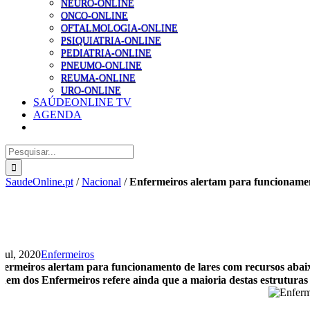
NEURO-ONLINE
ONCO-ONLINE
OFTALMOLOGIA-ONLINE
PSIQUIATRIA-ONLINE
PEDIATRIA-ONLINE
PNEUMO-ONLINE
REUMA-ONLINE
URO-ONLINE
SAÚDEONLINE TV
AGENDA
Pesquisar
SaudeOnline.pt
/
Nacional
/
Enfermeiros alertam para funcionamen
 Jul, 2020
Enfermeiros
fermeiros alertam para funcionamento de lares com recursos aba
dem dos Enfermeiros refere ainda que a maioria destas estruturas 