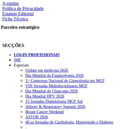
A equipa
Política de Privacidade
Estatuto Editorial
Ficha Técnica
rtilhe nas redes sociais:
Parceiro estratégico
SECÇÕES
LOGIN PROFISSIONAIS
JMF
squisar
Especiais
Update em medicina 2026
Dia Mundial da Esquizofrenia 2026
OTÍCIAS RECENTES
3.ᵒ Congresso Nacional de Ginecologia em MGF
VIII Jornadas Multidisciplinares MGF
Dia Mundial do Glaucoma 2026
Quase 11.900 jovens recorreram aos cheques psicólogo e nutricioni
Dia Mundial HPV 2026
15 Jornadas Diabetologia MGF Sul
ULS de Coimbra estreia cirurgia endoscópica do ouvido com apoio
Allergy & Respiratory Summit 2026
Breast Cancer Weekend
Enfermeiros exigem esclarecimentos sobre eventual gestão privad
ASTOR 2026
40.as Jornadas de Cardiologia, Hipertensão e Diabetes
Ordem dos Médicos alerta para riscos no novo sistema de acesso a c
.