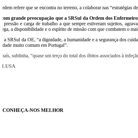
Ordem refere que se encontra no terreno, a colaborar nas “estratégias 
 com grande preocupação que a SRSul da Ordem dos Enfermeiros 
la pressão e carga de trabalho a que sempre estiveram sujeitos, agrav
trega, a disponibilidade e o espírito de missão com que combatem o m
ra a SRSul da OE, “a dignidade, a humanidade e a segurança dos cuidad
alidade muito comum em Portugal”.
 país, sublinha, “quase um terço do total dos óbitos associados à infeç
O/LUSA
CONHEÇA-NOS MELHOR