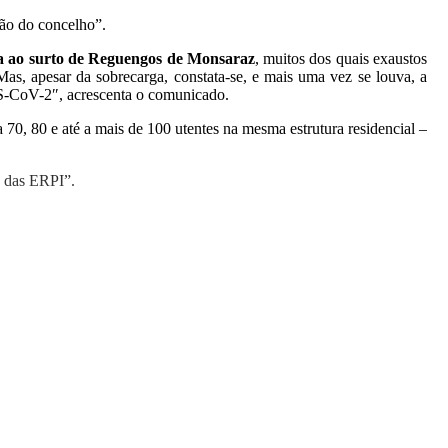
ção do concelho”.
a ao surto de Reguengos de Monsaraz
, muitos dos quais exaustos
Mas, apesar da sobrecarga, constata-se, e mais uma vez se louva, a
RS-CoV-2″, acrescenta o comunicado.
0, 80 e até a mais de 100 utentes na mesma estrutura residencial –
s das ERPI”.