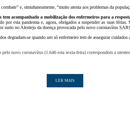
de combate” e, simultaneamente, “muito atenta aos problemas da popula
tem acompanhado a mobilização dos enfermeiros para a respost
ado por esta pandemia e, agora, obrigados a suspender as suas férias. 
aior surto no Alentejo da doença provocada pelo novo coronavírus SA
os degradam-se quando um só enfermeiro tem de assegurar cuidados a 7
ão pelo novo coronavírus (1.646 esta sexta-feira) correspondem a utente
LER MAIS
LER MAIS