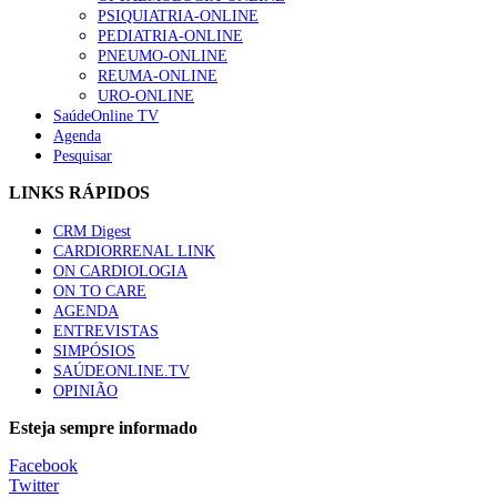
“Os programas de rastreio do cancro do pulmão são custo-ef
PSIQUIATRIA-ONLINE
88 visualizações
PEDIATRIA-ONLINE
PNEUMO-ONLINE
REUMA-ONLINE
URO-ONLINE
SaúdeOnline TV
Agenda
Quase quatro em cada dez doentes com enfarte apresentavam
Pesquisar
86 visualizações
LINKS RÁPIDOS
CRM Digest
CARDIORRENAL LINK
Trodelvy aprovado para primeira linha no cancro da mama tr
ON CARDIOLOGIA
61 visualizações
ON TO CARE
AGENDA
ENTREVISTAS
SIMPÓSIOS
SAÚDEONLINE.TV
MAIS NOTÍCIAS
OPINIÃO
Quase 11.900 jovens recorreram aos cheques psicólogo e nutricio
Esteja sempre informado
7 Ago, 2026
|
0 Comments
Facebook
Twitter