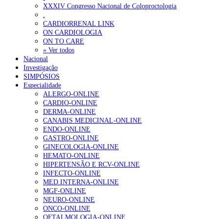
XXXIV Congresso Nacional de Coloproctologia
Portugal está a formar os médicos de que precisa?
6 de Agosto, 202
.
CARDIORRENAL LINK
ON CARDIOLOGIA
OTÍCIAS MAIS LIDAS
ON TO CARE
» Ver todos
Nacional
Enfermagem Forense. “Da urgência ao tribunal, cada gesto c
Investigação
202 visualizações
SIMPÓSIOS
Especialidade
ALERGO-ONLINE
CARDIO-ONLINE
DERMA-ONLINE
Alguns milhares de utentes podem ficar sem médico de famíl
CANABIS MEDICINAL-ONLINE
155 visualizações
ENDO-ONLINE
GASTRO-ONLINE
GINECOLOGIA-ONLINE
HEMATO-ONLINE
HIPERTENSÃO E RCV-ONLINE
1.º Episódio do Podcast “Frequência Cardio – Sintoniza-te 
INFECTO-ONLINE
99 visualizações
MED.INTERNA-ONLINE
MGF-ONLINE
NEURO-ONLINE
ONCO-ONLINE
OFTALMOLOGIA-ONLINE