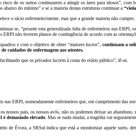
co de os surtos continuarem a atingir os lares para idosos”, com base
s abaixo do mínimo” e se a maioria destas estruturas continuar a
“viol
abelece o rácio enfermeiro/utente, mas que a grande maioria não cumpre
tinuar se, “perante esta generalizada falta de enfermeiros nas ERPI, o
das ERPI não tiverem planos de contingência de acordo com as orientaçõ
 quadros e com o objetivo de obter “maiores lucros”,
continuam a soli
ão de cuidados de enfermagem aos utentes.
acilitando que os privados lucrem à custa do erário público”, lê-se.
ais nas ERPI, nomeadamente enfermeiros que, em cumprimento das normas
ão os nossos pais, os nossos avós, não os podemos deixar ao abandono,
I é demasiado elevado
. Mas se nada mudar, a tragédia vai segurament
rito de Évora, a SRSul indica que está a monitorizar aquele surto, d