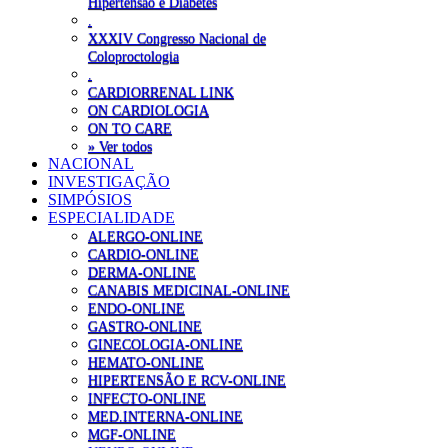
Hipertensão e Diabetes
.
XXXIV Congresso Nacional de
Coloproctologia
.
CARDIORRENAL LINK
ON CARDIOLOGIA
ON TO CARE
» Ver todos
NACIONAL
INVESTIGAÇÃO
SIMPÓSIOS
ESPECIALIDADE
ALERGO-ONLINE
CARDIO-ONLINE
DERMA-ONLINE
CANABIS MEDICINAL-ONLINE
ENDO-ONLINE
GASTRO-ONLINE
GINECOLOGIA-ONLINE
HEMATO-ONLINE
HIPERTENSÃO E RCV-ONLINE
INFECTO-ONLINE
MED.INTERNA-ONLINE
MGF-ONLINE