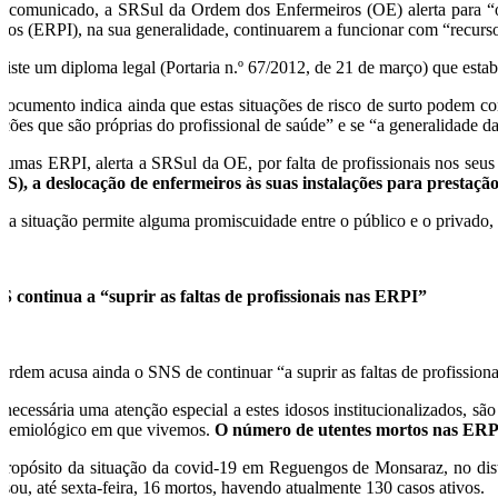
 comunicado, a SRSul da Ordem dos Enfermeiros (OE) alerta para “o ris
osos (ERPI), na sua generalidade, continuarem a funcionar com “recurso
xiste um diploma legal (Portaria n.º 67/2012, de 21 de março) que est
documento indica ainda que estas situações de risco de surto podem con
nções que são próprias do profissional de saúde” e se “a generalidade 
gumas ERPI, alerta a SRSul da OE, por falta de profissionais nos seus
NS), a deslocação de enfermeiros às suas instalações para prestaç
sta situação permite alguma promiscuidade entre o público e o privado, f
S continua a “suprir as faltas de profissionais nas ERPI”
Ordem acusa ainda o SNS de continuar “a suprir as faltas de profission
 necessária uma atenção especial a estes idosos institucionalizados, s
idemiológico em que vivemos.
O número de utentes mortos nas ERP
propósito da situação da covid-19 em Reguengos de Monsaraz, no dist
usou, até sexta-feira, 16 mortos, havendo atualmente 130 casos ativos.