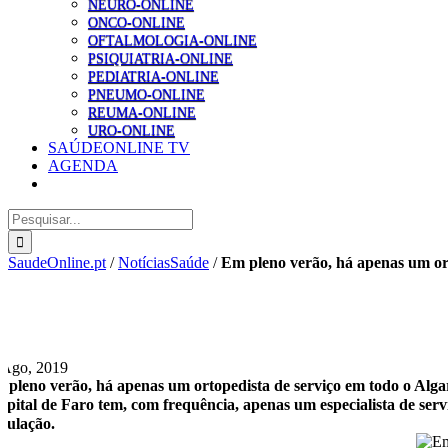
NEURO-ONLINE
ONCO-ONLINE
OFTALMOLOGIA-ONLINE
PSIQUIATRIA-ONLINE
PEDIATRIA-ONLINE
PNEUMO-ONLINE
REUMA-ONLINE
URO-ONLINE
SAÚDEONLINE TV
AGENDA
Pesquisar
SaudeOnline.pt
/
NotíciasSaúde
/
Em pleno verão, há apenas um ort
 Ago, 2019
 pleno verão, há apenas um ortopedista de serviço em todo o Alga
spital de Faro tem, com frequência, apenas um especialista de serv
pulação.