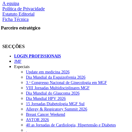
A equipa
Política de Privacidade
Estatuto Editorial
Ficha Técnica
rtilhe nas redes sociais:
Parceiro estratégico
SECÇÕES
LOGIN PROFISSIONAIS
JMF
Especiais
squisar
Update em medicina 2026
Dia Mundial da Esquizofrenia 2026
3.ᵒ Congresso Nacional de Ginecologia em MGF
OTÍCIAS RECENTES
VIII Jornadas Multidisciplinares MGF
Dia Mundial do Glaucoma 2026
Dia Mundial HPV 2026
Portugal está a formar os médicos de que precisa?
6 de Agosto, 202
15 Jornadas Diabetologia MGF Sul
Allergy & Respiratory Summit 2026
Estudantes de Medicina representados na 79.ª World Health Assem
Breast Cancer Weekend
ASTOR 2026
SCORA X-Change Portugal promove formação internacional em saú
40.as Jornadas de Cardiologia, Hipertensão e Diabetes
.