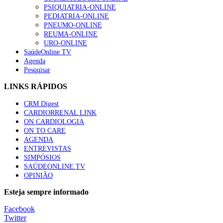
PSIQUIATRIA-ONLINE
“Os programas de rastreio do cancro do pulmão são custo-ef
PEDIATRIA-ONLINE
66 visualizações
PNEUMO-ONLINE
REUMA-ONLINE
URO-ONLINE
SaúdeOnline TV
Agenda
Pesquisar
Trodelvy aprovado para primeira linha no cancro da mama tr
61 visualizações
LINKS RÁPIDOS
CRM Digest
CARDIORRENAL LINK
ON CARDIOLOGIA
Especialistas defendem mais potássio na alimentação para aj
ON TO CARE
57 visualizações
AGENDA
ENTREVISTAS
SIMPÓSIOS
SAÚDEONLINE.TV
OPINIÃO
MAIS NOTÍCIAS
Esteja sempre informado
Sindicato diz que nova carreira de médicos dentistas reforça est
Facebook
6 Ago, 2026
|
0 Comments
Twitter