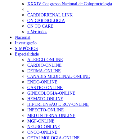
ANEM reúne com coordenador do Pacto Estratégico para a Saúde
XXXIV Congresso Nacional de Coloproctologia
.
Sindicato diz que nova carreira de médicos dentistas reforça estabi
CARDIORRENAL LINK
ON CARDIOLOGIA
ON TO CARE
OTÍCIAS MAIS LIDAS
» Ver todos
Nacional
Investigação
Enfermagem Forense. “Da urgência ao tribunal, cada gesto c
SIMPÓSIOS
202 visualizações
Especialidade
ALERGO-ONLINE
CARDIO-ONLINE
DERMA-ONLINE
CANABIS MEDICINAL-ONLINE
Alguns milhares de utentes podem ficar sem médico de famíl
ENDO-ONLINE
175 visualizações
GASTRO-ONLINE
GINECOLOGIA-ONLINE
HEMATO-ONLINE
HIPERTENSÃO E RCV-ONLINE
INFECTO-ONLINE
Quase quatro em cada dez doentes com enfarte apresentavam
MED.INTERNA-ONLINE
86 visualizações
MGF-ONLINE
NEURO-ONLINE
ONCO-ONLINE
OFTALMOLOGIA-ONLINE