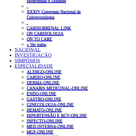
Hipertensão e Diabetes
.
XXXIV Congresso Nacional de
Coloproctologia
.
CARDIORRENAL LINK
ON CARDIOLOGIA
ON TO CARE
» Ver todos
NACIONAL
INVESTIGAÇÃO
SIMPÓSIOS
ESPECIALIDADE
ALERGO-ONLINE
CARDIO-ONLINE
DERMA-ONLINE
CANABIS MEDICINAL-ONLINE
ENDO-ONLINE
GASTRO-ONLINE
GINECOLOGIA-ONLINE
HEMATO-ONLINE
HIPERTENSÃO E RCV-ONLINE
INFECTO-ONLINE
MED.INTERNA-ONLINE
MGF-ONLINE