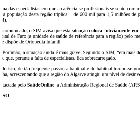
uma das especialistas em que a carência se profissionais se sente com 
e a população desta região triplica – de 600 mil para 1,5 milhões de
IM).
 comunicado, o SIM avisa que esta situação
coloca “obviamente em r
spital de Faro (a unidade de saúde de referência para a região) pelo m
a
e dispõe de Ortopedia Infantil.
 Portimão, a situação ainda é mais grave. Segundo o SIM, “em mais d
o, que, perante a falta de especialistas, fica sobrecarregado.
udo isto, de tão frequente passou a habitual e de habitual tornou-se 
nha, acrescentando que a região do Algarve atingiu um nível de desinv
ntactada pelo
SaúdeOnline
, a Administração Regional de Saúde (ARS)
C/SO