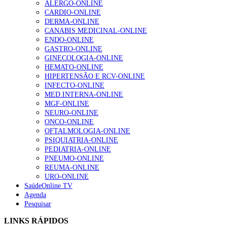
ALERGO-ONLINE
gesto conta e cada profissional faz a diferença”
CARDIO-ONLINE
203 visualizações
DERMA-ONLINE
CANABIS MEDICINAL-ONLINE
ENDO-ONLINE
GASTRO-ONLINE
1.º Episódio do Podcast “Frequência Cardio – Sintoniza
GINECOLOGIA-ONLINE
te na Insuficiência Cardíaca” da Bayer
HEMATO-ONLINE
169 visualizações
HIPERTENSÃO E RCV-ONLINE
INFECTO-ONLINE
MED.INTERNA-ONLINE
MGF-ONLINE
Alguns milhares de utentes podem ficar sem médico de
NEURO-ONLINE
família com nova regras do registo, alerta associação
ONCO-ONLINE
132 visualizações
OFTALMOLOGIA-ONLINE
PSIQUIATRIA-ONLINE
PEDIATRIA-ONLINE
PNEUMO-ONLINE
REUMA-ONLINE
“Os programas de rastreio do cancro do pulmão são
URO-ONLINE
custo-efetivos e representam um investimento
SaúdeOnline TV
sustentável para os sistemas de saúde”
Agenda
93 visualizações
Pesquisar
LINKS RÁPIDOS
Quase quatro em cada dez doentes com enfarte