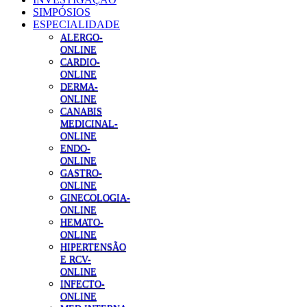
SIMPÓSIOS
ESPECIALIDADE
ALERGO-
ONLINE
CARDIO-
ONLINE
DERMA-
ONLINE
CANABIS
MEDICINAL-
ONLINE
ENDO-
ONLINE
GASTRO-
ONLINE
GINECOLOGIA-
ONLINE
HEMATO-
ONLINE
HIPERTENSÃO
E RCV-
ONLINE
INFECTO-
ONLINE