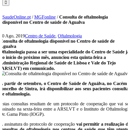
SaudeOnline.pt
/
MGFonline
/
Consulta de oftalmologia
disponível no Centro de saúde de Agualva
30 Ago, 2019
Centro de Saúde
,
Oftalmologia
Consulta de oftalmologia disponível no Centro de saúde de
Agualva
Oftalmologia passa a ser uma especialidade do Centro de Saúde já
no início do próximo mês, anunciou esta quinta-feira a
Administração Regional de Saúde de Lisboa e Vale do Tejo
(ARSLVT) em comunicado.
A partir de setembro, o Centro de Saúde de Aguálva, no Cacém 
concelho de Sintra, irá disponibilizar aos seus pacientes consulta
de oftalmologia.
Estas consultas resultam de um protocolo de cooperação que vai se
assinado na sexta-feira entre a ARSLVT e o Instituto de Oftalmologi
Dr. Gama Pinto (IOGP).
A assinatura do protocolo de cooperação
vai permitir a realização d
consultas de oftalmologia nos centros de saúde que têm utente