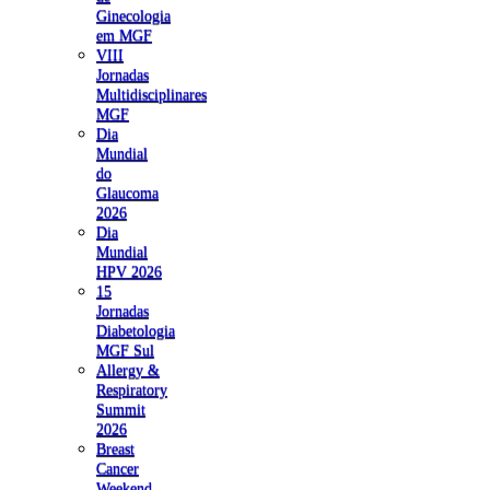
Ginecologia
em MGF
VIII
Jornadas
Multidisciplinares
MGF
Dia
Mundial
do
Glaucoma
2026
Dia
Mundial
HPV 2026
15
Jornadas
Diabetologia
MGF Sul
Allergy &
Respiratory
Summit
2026
Breast
Cancer
Weekend