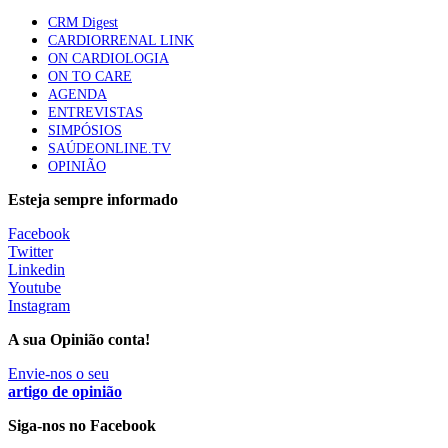
apresentavam níveis elevados de Lp(a), revela estudo
CRM Digest
87 visualizações
CARDIORRENAL LINK
ON CARDIOLOGIA
ON TO CARE
AGENDA
Trodelvy aprovado para primeira linha no cancro da
ENTREVISTAS
mama triplo negativo metastático em doentes não
SIMPÓSIOS
elegíveis para inibidores PD-(L)1
SAÚDEONLINE.TV
61 visualizações
OPINIÃO
Esteja sempre informado
MAIS NOTÍCIAS
Facebook
Twitter
Linkedin
Quase 11.900 jovens recorreram aos cheques psicólogo e
Youtube
nutricionista no primeiro mês
Instagram
7 Ago, 2026
|
0 Comments
A sua Opinião conta!
Envie-nos o seu
ULS de Coimbra estreia cirurgia endoscópica do ouvido com
artigo de opinião
apoio robótico em Portugal
Siga-nos no Facebook
7 Ago, 2026
|
0 Comments