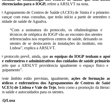
referenciados para o IOGP,
refere a ARSLVT na nota.
O Agrupamento de Centros de Saúde (ACES) de Sintra é o primeiro 
avançar com estas consultas, que terão início a partir de setembro n
unidade de saúde de Agualva.
“Com a assinatura do protocolo, os oftalmologistas e
técnicos de ortóptica do IOGP vão ao encontro dos utentes
referenciados nos respetivos centros de saúde, deixando os
utentes de se deslocarem às instalações do instituto, em
Lisboa”, explica a ARSLVT.
O protocolo prevê, ainda, que
as equipas do IOGP tenham o apoi
de enfermeiros e administrativos dos cuidados de saúde primários
“pelo que a ARSLVT providencia igualmente o espaço físico e 
equipamento”.
Neste âmbito estão previstas, igualmente,
ações de formação ao
médicos e enfermeiros dos Agrupamentos de Centros de Saúd
(ACES) de Lisboa e Vale do Tejo
, bem como a promoção da literaci
em saúde e autocuidados para os utentes.
EQ/Lusa