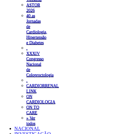
ASTOR
2026
40.as
Jornadas
de
Cardiologia,
Hipertensão
e Diabetes
.
XXXIV
Congresso
Nacional
de
Coloproctologia
.
CARDIORRENAL
LINK
ON
CARDIOLOGIA
ON TO
CARE
» Ver
todos
NACIONAL
INVESTIGAÇÃO