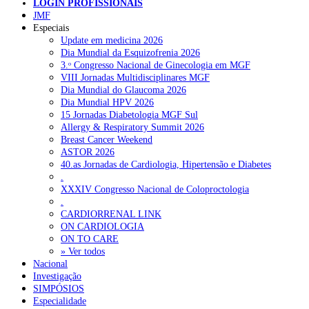
LOGIN PROFISSIONAIS
JMF
Especiais
Update em medicina 2026
NOTÍCIAS RECENTES
Dia Mundial da Esquizofrenia 2026
3.ᵒ Congresso Nacional de Ginecologia em MGF
Quase 11.900 jovens recorreram aos cheques psicólogo e
VIII Jornadas Multidisciplinares MGF
nutricionista no primeiro mês
7 de Agosto, 2026
Dia Mundial do Glaucoma 2026
Dia Mundial HPV 2026
ULS de Coimbra estreia cirurgia endoscópica do ouvido com
15 Jornadas Diabetologia MGF Sul
apoio robótico em Portugal
7 de Agosto, 2026
Allergy & Respiratory Summit 2026
Breast Cancer Weekend
Enfermeiros exigem esclarecimentos sobre eventual gestão
ASTOR 2026
privada da ULS do Algarve
7 de Agosto, 2026
40.as Jornadas de Cardiologia, Hipertensão e Diabetes
.
Ordem dos Médicos alerta para riscos no novo sistema de acesso
XXXIV Congresso Nacional de Coloproctologia
a consultas e cirurgias
7 de Agosto, 2026
.
CARDIORRENAL LINK
Portugal está a formar os médicos de que precisa?
6 de Agosto,
ON CARDIOLOGIA
2026
ON TO CARE
» Ver todos
Nacional
Investigação
NOTÍCIAS MAIS LIDAS
SIMPÓSIOS
Especialidade
Enfermagem Forense. “Da urgência ao tribunal, cada