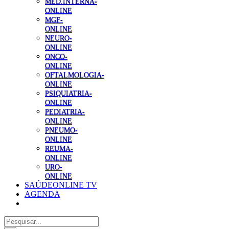
MED.INTERNA-
ONLINE
MGF-
ONLINE
NEURO-
ONLINE
ONCO-
ONLINE
OFTALMOLOGIA-
ONLINE
PSIQUIATRIA-
ONLINE
PEDIATRIA-
ONLINE
PNEUMO-
ONLINE
REUMA-
ONLINE
URO-
ONLINE
SAÚDEONLINE TV
AGENDA
Pesquisar