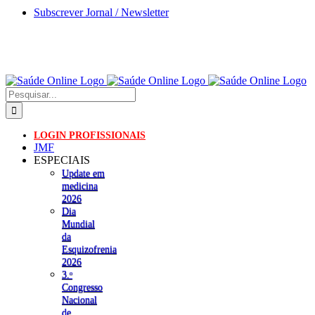
Skip
Subscrever Jornal / Newsletter
to
content
Pesquisar
LOGIN PROFISSIONAIS
JMF
ESPECIAIS
Update em
medicina
2026
Dia
Mundial
da
Esquizofrenia
2026
3.ᵒ
Congresso
Nacional
de