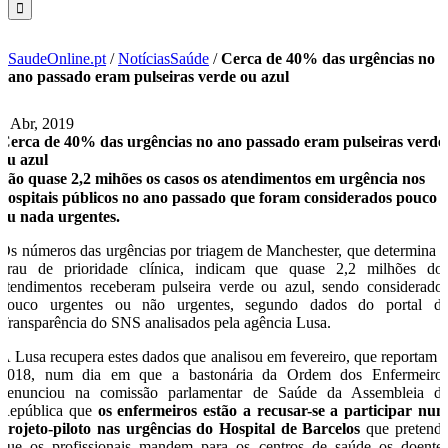
SaudeOnline.pt
/
NotíciasSaúde
/
Cerca de 40% das urgências no
ano passado eram pulseiras verde ou azul
4 Abr, 2019
Cerca de 40% das urgências no ano passado eram pulseiras verde
ou azul
São quase 2,2 mihões os casos os atendimentos em urgência nos
hospitais públicos no ano passado que foram considerados pouco
ou nada urgentes.
Os números das urgências por triagem de Manchester, que determina 
grau de prioridade clínica, indicam que quase 2,2 milhões do
atendimentos receberam pulseira verde ou azul, sendo considerado
pouco urgentes ou não urgentes, segundo dados do portal d
Transparência do SNS analisados pela agência Lusa.
A Lusa recupera estes dados que analisou em fevereiro, que reportam 
2018, num dia em que a bastonária da Ordem dos Enfermeiro
denunciou na comissão parlamentar de Saúde da Assembleia d
República que
os enfermeiros estão a recusar-se a participar nu
projeto-piloto nas urgências do Hospital de Barcelos
que pretend
que os profissionais mandem para os centros de saúde os doente