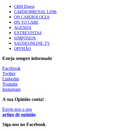
CRM Digest
CARDIORRENAL LINK
ON CARDIOLOGIA
Trodelvy aprovado para primeira linha no cancro da
ON TO CARE
mama triplo negativo metastático em doentes não
AGENDA
elegíveis para inibidores PD-(L)1
ENTREVISTAS
61 visualizações
SIMPÓSIOS
SAÚDEONLINE.TV
OPINIÃO
MAIS NOTÍCIAS
Esteja sempre informado
Facebook
Ministério prepara regras para acompanhamento da gravidez
Twitter
de baixo risco por enfermeiros especialistas
Linkedin
10 Ago, 2026
|
0 Comments
Youtube
Instagram
A sua Opinião conta!
Presidente da República promulga clarificação dos incentivos a
médicos por trabalho suplementar
Envie-nos o seu
artigo de opinião
10 Ago, 2026
|
0 Comments
Siga-nos no Facebook