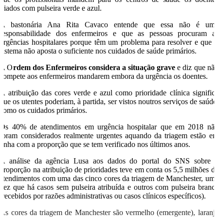
triados com pulseira verde e azul.
A bastonária Ana Rita Cavaco entende que essa não é um
responsabilidade dos enfermeiros e que as pessoas procuram a
urgências hospitalares porque têm um problema para resolver e que 
sistema não aposta o suficiente nos cuidados de saúde primários.
A O
rdem dos Enfermeiros considera a situação grave
e diz que nã
compete aos enfermeiros mandarem embora da urgência os doentes.
A atribuição das cores verde e azul como prioridade clínica signific
que os utentes poderiam, à partida, ser vistos noutros serviços de saúde
como os cuidados primários.
Os 40% de atendimentos em urgência hospitalar que em 2018 nã
foram considerados realmente urgentes aquando da triagem estão e
linha com a proporção que se tem verificado nos últimos anos.
A análise da agência Lusa aos dados do portal do SNS sobre 
proporção na atribuição de prioridades teve em conta os 5,5 milhões d
atendimentos com uma das cinco cores da triagem de Manchester, um
vez que há casos sem pulseira atribuída e outros com pulseira branc
(recebidos por razões administrativas ou casos clínicos específicos).
As cores da triagem de Manchester são vermelho (emergente), laranj