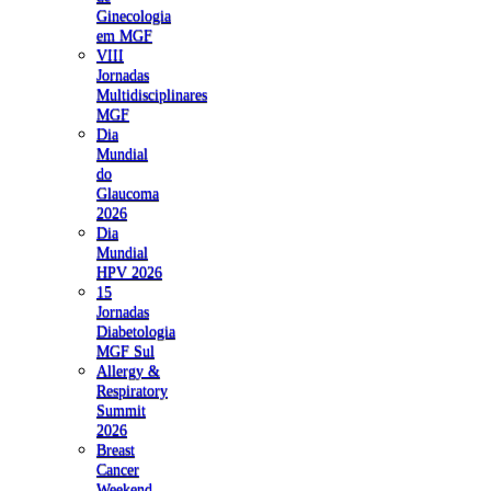
Ginecologia
em MGF
VIII
Jornadas
Multidisciplinares
MGF
Dia
Mundial
do
Glaucoma
2026
Dia
Mundial
HPV 2026
15
Jornadas
Diabetologia
MGF Sul
Allergy &
Respiratory
Summit
2026
Breast
Cancer
Weekend