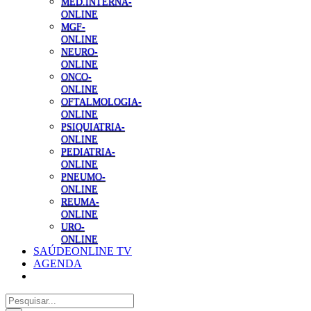
MED.INTERNA-
ONLINE
MGF-
ONLINE
NEURO-
ONLINE
ONCO-
ONLINE
OFTALMOLOGIA-
ONLINE
PSIQUIATRIA-
ONLINE
PEDIATRIA-
ONLINE
PNEUMO-
ONLINE
REUMA-
ONLINE
URO-
ONLINE
SAÚDEONLINE TV
AGENDA
Pesquisar