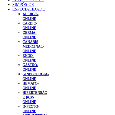
SIMPÓSIOS
ESPECIALIDADE
ALERGO-
ONLINE
CARDIO-
ONLINE
DERMA-
ONLINE
CANABIS
MEDICINAL-
ONLINE
ENDO-
ONLINE
GASTRO-
ONLINE
GINECOLOGIA-
ONLINE
HEMATO-
ONLINE
HIPERTENSÃO
E RCV-
ONLINE
INFECTO-
ONLINE