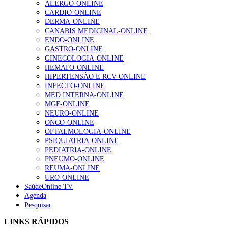
ALERGO-ONLINE
CARDIO-ONLINE
DERMA-ONLINE
CANABIS MEDICINAL-ONLINE
Enfermagem Forense. “Da urgência ao tribunal, cada
ENDO-ONLINE
gesto conta e cada profissional faz a diferença”
GASTRO-ONLINE
203 visualizações
GINECOLOGIA-ONLINE
HEMATO-ONLINE
HIPERTENSÃO E RCV-ONLINE
INFECTO-ONLINE
Alguns milhares de utentes podem ficar sem médico de
MED.INTERNA-ONLINE
família com nova regras do registo, alerta associação
MGF-ONLINE
162 visualizações
NEURO-ONLINE
ONCO-ONLINE
OFTALMOLOGIA-ONLINE
PSIQUIATRIA-ONLINE
PEDIATRIA-ONLINE
“Os programas de rastreio do cancro do pulmão são
PNEUMO-ONLINE
custo-efetivos e representam um investimento
REUMA-ONLINE
sustentável para os sistemas de saúde”
URO-ONLINE
94 visualizações
SaúdeOnline TV
Agenda
Pesquisar
Quase quatro em cada dez doentes com enfarte
apresentavam níveis elevados de Lp(a), revela estudo
LINKS RÁPIDOS
88 visualizações