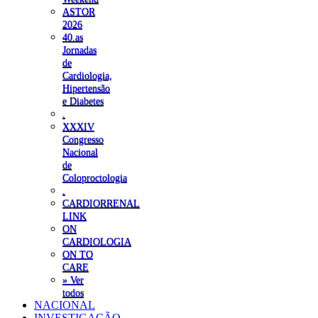
ASTOR
2026
40.as
Jornadas
de
Cardiologia,
Hipertensão
e Diabetes
.
XXXIV
Congresso
Nacional
de
Coloproctologia
.
CARDIORRENAL
LINK
ON
CARDIOLOGIA
ON TO
CARE
» Ver
todos
NACIONAL
INVESTIGAÇÃO