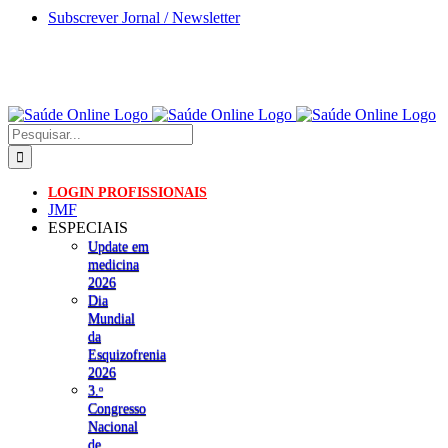
Skip
Subscrever Jornal / Newsletter
to
content
Pesquisar
LOGIN PROFISSIONAIS
JMF
ESPECIAIS
Update em
medicina
2026
Dia
Mundial
da
Esquizofrenia
2026
3.ᵒ
Congresso
Nacional
de