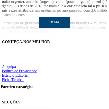
(muito urgente), amarelo (urgente), verde (pouco urgente) e azul (nã
urgente). Os dados de 2018 mostram que a
cor amarela foi a pulseir
mais vezes atribuída
nas urgências no ano passado, com 2,6 milhõe
de atendimentos.
LER MAIS
A atribuição de prioridade laranja – casos muito urgentes – foi dada 
menos de 600 mil atendimentos num total de 6,3 milhões, enquanto 
vermelha foi atribuída em 20.500 casos.
De acordo com os números do portal do SNS, houve ainda no an
CONHEÇA-NOS MELHOR
passado mais de 700 mil atendimentos sem triagem de Mancheste
efetuada e cerca de 160 mil casos com atribuição de pulseira branca.
LER MAIS
LUSA
A equipa
Política de Privacidade
Estatuto Editorial
Partilhe nas redes sociais:
Ficha Técnica
Parceiro estratégico
Pesquisar
SECÇÕES