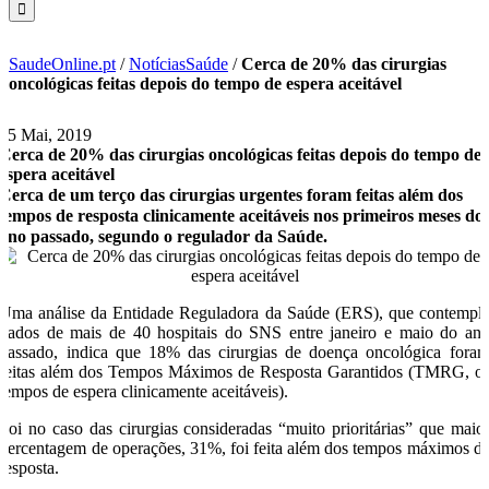
SaudeOnline.pt
/
NotíciasSaúde
/
Cerca de 20% das cirurgias
oncológicas feitas depois do tempo de espera aceitável
15 Mai, 2019
Cerca de 20% das cirurgias oncológicas feitas depois do tempo de
espera aceitável
Cerca de um terço das cirurgias urgentes foram feitas além dos
tempos de resposta clinicamente aceitáveis nos primeiros meses do
ano passado, segundo o regulador da Saúde.
Uma análise da Entidade Reguladora da Saúde (ERS), que contempl
dados de mais de 40 hospitais do SNS entre janeiro e maio do an
passado, indica que 18% das cirurgias de doença oncológica fora
feitas além dos Tempos Máximos de Resposta Garantidos (TMRG, o
tempos de espera clinicamente aceitáveis).
Foi no caso das cirurgias consideradas “muito prioritárias” que maio
percentagem de operações, 31%, foi feita além dos tempos máximos d
resposta.