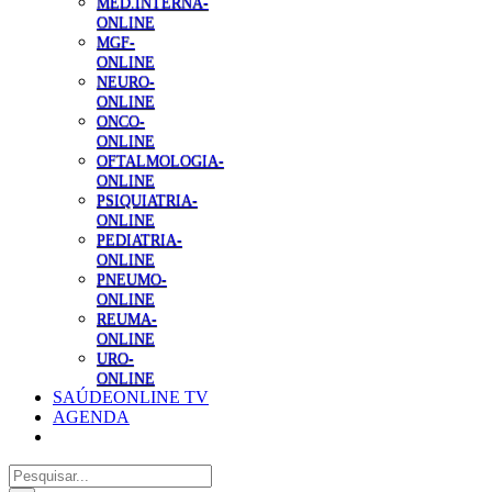
MED.INTERNA-
ONLINE
MGF-
ONLINE
NEURO-
ONLINE
ONCO-
ONLINE
OFTALMOLOGIA-
ONLINE
PSIQUIATRIA-
ONLINE
PEDIATRIA-
ONLINE
PNEUMO-
ONLINE
REUMA-
ONLINE
URO-
ONLINE
SAÚDEONLINE TV
AGENDA
Pesquisar