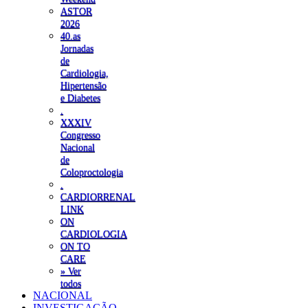
ASTOR
2026
40.as
Jornadas
de
Cardiologia,
Hipertensão
e Diabetes
.
XXXIV
Congresso
Nacional
de
Coloproctologia
.
CARDIORRENAL
LINK
ON
CARDIOLOGIA
ON TO
CARE
» Ver
todos
NACIONAL
INVESTIGAÇÃO