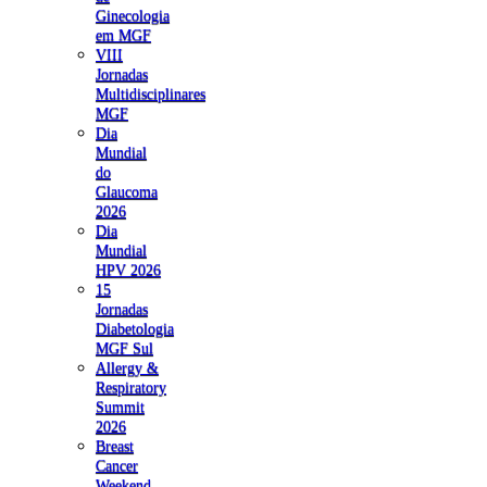
Ginecologia
em MGF
VIII
Jornadas
Multidisciplinares
MGF
Dia
Mundial
do
Glaucoma
2026
Dia
Mundial
HPV 2026
15
Jornadas
Diabetologia
MGF Sul
Allergy &
Respiratory
Summit
2026
Breast
Cancer
Weekend