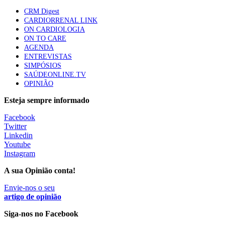
apresentavam níveis elevados de Lp(a), revela estudo
CRM Digest
86 visualizações
CARDIORRENAL LINK
ON CARDIOLOGIA
ON TO CARE
AGENDA
Trodelvy aprovado para primeira linha no cancro da
ENTREVISTAS
mama triplo negativo metastático em doentes não
SIMPÓSIOS
elegíveis para inibidores PD-(L)1
SAÚDEONLINE.TV
61 visualizações
OPINIÃO
Esteja sempre informado
MAIS NOTÍCIAS
Facebook
Twitter
Linkedin
Quase 11.900 jovens recorreram aos cheques psicólogo e
Youtube
nutricionista no primeiro mês
Instagram
7 Ago, 2026
|
0 Comments
A sua Opinião conta!
Envie-nos o seu
ULS de Coimbra estreia cirurgia endoscópica do ouvido com
artigo de opinião
apoio robótico em Portugal
Siga-nos no Facebook
7 Ago, 2026
|
0 Comments