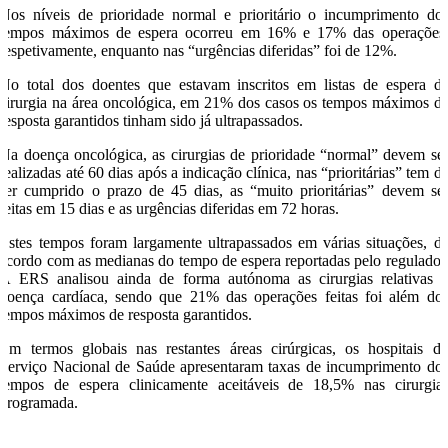
Nos níveis de prioridade normal e prioritário o incumprimento do
tempos máximos de espera ocorreu em 16% e 17% das operações
respetivamente, enquanto nas “urgências diferidas” foi de 12%.
No total dos doentes que estavam inscritos em listas de espera d
cirurgia na área oncológica, em 21% dos casos os tempos máximos d
resposta garantidos tinham sido já ultrapassados.
Na doença oncológica, as cirurgias de prioridade “normal” devem se
realizadas até 60 dias após a indicação clínica, nas “prioritárias” tem d
ser cumprido o prazo de 45 dias, as “muito prioritárias” devem se
feitas em 15 dias e as urgências diferidas em 72 horas.
Estes tempos foram largamente ultrapassados em várias situações, d
acordo com as medianas do tempo de espera reportadas pelo regulador
A ERS analisou ainda de forma autónoma as cirurgias relativas 
doença cardíaca, sendo que 21% das operações feitas foi além do
tempos máximos de resposta garantidos.
Em termos globais nas restantes áreas cirúrgicas, os hospitais d
Serviço Nacional de Saúde apresentaram taxas de incumprimento do
tempos de espera clinicamente aceitáveis de 18,5% nas cirurgia
programada.