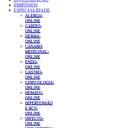
SIMPÓSIOS
ESPECIALIDADE
ALERGO-
ONLINE
CARDIO-
ONLINE
DERMA-
ONLINE
CANABIS
MEDICINAL-
ONLINE
ENDO-
ONLINE
GASTRO-
ONLINE
GINECOLOGIA-
ONLINE
HEMATO-
ONLINE
HIPERTENSÃO
E RCV-
ONLINE
INFECTO-
ONLINE