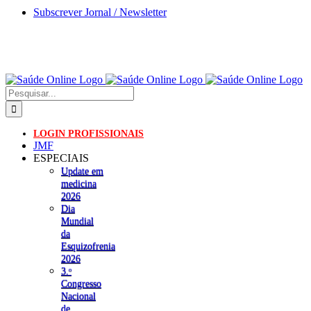
Skip
Subscrever Jornal / Newsletter
to
content
Pesquisar
LOGIN PROFISSIONAIS
JMF
ESPECIAIS
Update em
medicina
2026
Dia
Mundial
da
Esquizofrenia
2026
3.ᵒ
Congresso
Nacional
de