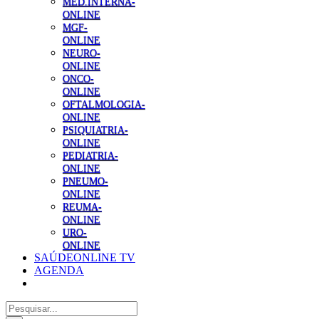
MED.INTERNA-
ONLINE
MGF-
ONLINE
NEURO-
ONLINE
ONCO-
ONLINE
OFTALMOLOGIA-
ONLINE
PSIQUIATRIA-
ONLINE
PEDIATRIA-
ONLINE
PNEUMO-
ONLINE
REUMA-
ONLINE
URO-
ONLINE
SAÚDEONLINE TV
AGENDA
Pesquisar