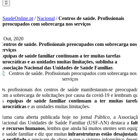
SaudeOnline.pt
/
Nacional
/
Centros de saúde. Profissionais
preocupados com sobrecarga nos serviços
8 Out, 2020
Centros de saúde. Profissionais preocupados com sobrecarga nos
serviços
Equipas de saúde familiar continuam a ter muitas tarefas
burocráticas e as unidades muitas limitações, sublinha a
Associação Nacional das Unidades de Saúde Familiar.
Os profissionais dos centros de saúde manifestaram-se preocupado
com a sobrecarga de solicitações por causa da covid-19 e lembram qu
as
equipas de saúde familiar continuam a ter muitas tarefa
burocráticas
e as unidades muitas limitações.
Numa carta aberta publicada hoje no jornal
Público
, a Associaçã
Nacional das Unidades de Saúde Familiar (USF-AN) destaca a
falt
de recursos humanos
, lembra que ainda há muitos utentes sem equip
de saúde familiar e diz que muitas
infraestruturas estão desajustada
da realidade
e precisam de obras e que o sistema informático deveri