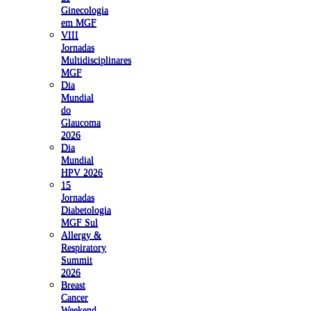
Ginecologia
em MGF
VIII
Jornadas
Multidisciplinares
MGF
Dia
Mundial
do
Glaucoma
2026
Dia
Mundial
HPV 2026
15
Jornadas
Diabetologia
MGF Sul
Allergy &
Respiratory
Summit
2026
Breast
Cancer
Weekend