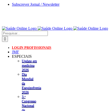
Skip
Subscrever Jornal / Newsletter
to
content
Pesquisar
LOGIN PROFISSIONAIS
JMF
ESPECIAIS
Update em
medicina
2026
Dia
Mundial
da
Esquizofrenia
2026
3.ᵒ
Congresso
Nacional
de