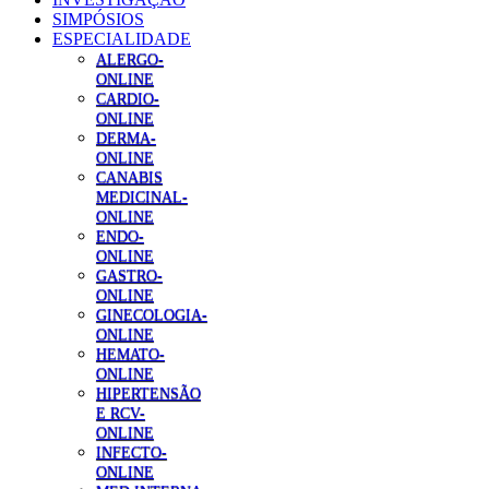
SIMPÓSIOS
ESPECIALIDADE
ALERGO-
ONLINE
CARDIO-
ONLINE
DERMA-
ONLINE
CANABIS
MEDICINAL-
ONLINE
ENDO-
ONLINE
GASTRO-
ONLINE
GINECOLOGIA-
ONLINE
HEMATO-
ONLINE
HIPERTENSÃO
E RCV-
ONLINE
INFECTO-
ONLINE