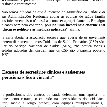
ser único e comunicante.
“Não temos dúvidas de que é intenção do Ministério da Saúde e da
suas Administrações Regionais apoiar as equipas de saúde familiar
mas infelizmente isso não está a acontecer apropriadamente. Em algun
de casos bem pelo contrário, pois
há uma incoerência enorme entr
o discurso político e as medidas aplicadas
”, afirma.
Na carta aberta, a associação escreve que, apesar de os governante
dizerem diariamente que os Cuidados de Saúde Primários (CSP) são 
pilar do Serviço Nacional de Saúde (SNS), “na prática todas a
medidas adotadas demonstram que os CSP são o parente pobre d
SNS”.
“Escassez de secretários clínicos e assistentes
operacionais ficou vincada”
Os profissionais dos centros de saúde defendem uma aposta “nu
planeamento estratégico centrado nas necessidades dos cidadãos 
curto, médio e longo prazo”, com equipas multiprofissionais, 