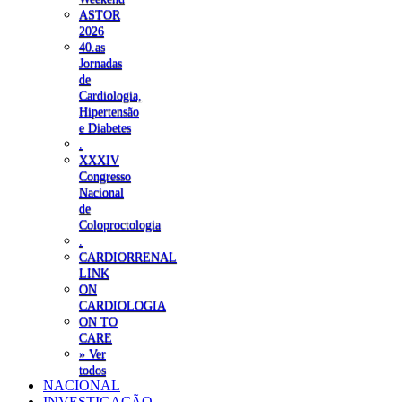
ASTOR
2026
40.as
Jornadas
de
Cardiologia,
Hipertensão
e Diabetes
.
XXXIV
Congresso
Nacional
de
Coloproctologia
.
CARDIORRENAL
LINK
ON
CARDIOLOGIA
ON TO
CARE
» Ver
todos
NACIONAL
INVESTIGAÇÃO