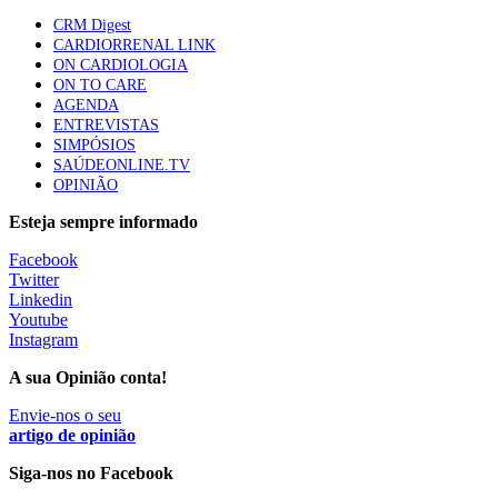
apresentavam níveis elevados de Lp(a), revela estudo
CRM Digest
88 visualizações
CARDIORRENAL LINK
ON CARDIOLOGIA
ON TO CARE
AGENDA
Trodelvy aprovado para primeira linha no cancro da
ENTREVISTAS
mama triplo negativo metastático em doentes não
SIMPÓSIOS
elegíveis para inibidores PD-(L)1
SAÚDEONLINE.TV
61 visualizações
OPINIÃO
Esteja sempre informado
MAIS NOTÍCIAS
Facebook
Twitter
Linkedin
Quase 11.900 jovens recorreram aos cheques psicólogo e
Youtube
nutricionista no primeiro mês
Instagram
7 Ago, 2026
|
0 Comments
A sua Opinião conta!
Envie-nos o seu
ULS de Coimbra estreia cirurgia endoscópica do ouvido com
artigo de opinião
apoio robótico em Portugal
Siga-nos no Facebook
7 Ago, 2026
|
0 Comments