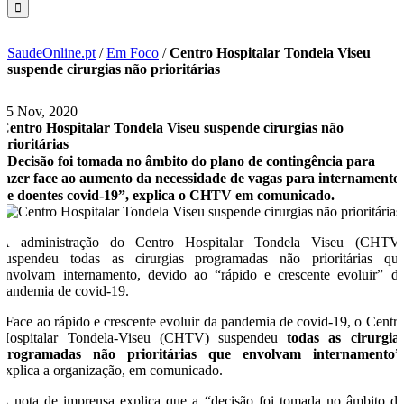
SaudeOnline.pt
/
Em Foco
/
Centro Hospitalar Tondela Viseu
suspende cirurgias não prioritárias
25 Nov, 2020
Centro Hospitalar Tondela Viseu suspende cirurgias não
prioritárias
"Decisão foi tomada no âmbito do plano de contingência para
fazer face ao aumento da necessidade de vagas para internamento
de doentes covid-19”, explica o CHTV em comunicado.
A administração do Centro Hospitalar Tondela Viseu (CHTV
suspendeu todas as cirurgias programadas não prioritárias qu
envolvam internamento, devido ao “rápido e crescente evoluir” d
pandemia de covid-19.
“Face ao rápido e crescente evoluir da pandemia de covid-19, o Centr
Hospitalar Tondela-Viseu (CHTV) suspendeu
todas as cirurgia
programadas não prioritárias que envolvam internamento
”
explica a organização, em comunicado.
A nota de imprensa explica que a “decisão foi tomada no âmbito d