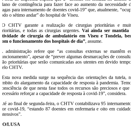
plano de contingência para fazer face ao aumento da necessidade d
vagas para internamento de doentes covid-19” que, atualmente, “ocup
todo o sétimo andar” do hospital de Viseu.
“O CHTV garante a realização de cirurgias prioritárias e muit
prioritárias, e todas as cirurgias urgentes.
Vai ainda ser mantida 
atividade de cirurgia de ambulatório em Viseu e Tondela, be
com o funcionamento dos hospitais de dia”
, assume.
A administração refere que “as consultas externas se mantêm e
funcionamento”, apesar de “prever algumas desmarcações de consulta
não prioritárias que serão comunicadas aos utentes em devido tempo
pelo CHTV.
“Esta nova medida surge na sequência das orientações da tutela, n
âmbito do alargamento da capacidade de resposta à pandemia. Temo
consciência de que nesta fase todos os recursos são preciosos e que 
necessário reforçar a capacidade de resposta à covid-19”, considera.
Até ao final de segunda-feira, o CHTV contabilizava 95 internamento
por covid-19, “estando 87 doentes em enfermaria e oito em cuidado
intensivos”.
SO/LUSA