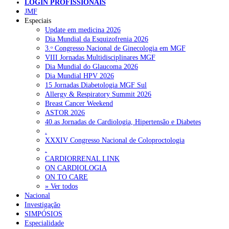
LOGIN PROFISSIONAIS
JMF
NOTÍCIAS RECENTES
Especiais
Update em medicina 2026
Dia Mundial da Esquizofrenia 2026
Quase 11.900 jovens recorreram aos cheques psicólogo e
3.ᵒ Congresso Nacional de Ginecologia em MGF
nutricionista no primeiro mês
7 de Agosto, 2026
VIII Jornadas Multidisciplinares MGF
Dia Mundial do Glaucoma 2026
ULS de Coimbra estreia cirurgia endoscópica do ouvido com
Dia Mundial HPV 2026
apoio robótico em Portugal
7 de Agosto, 2026
15 Jornadas Diabetologia MGF Sul
Allergy & Respiratory Summit 2026
Enfermeiros exigem esclarecimentos sobre eventual gestão
Breast Cancer Weekend
privada da ULS do Algarve
7 de Agosto, 2026
ASTOR 2026
40.as Jornadas de Cardiologia, Hipertensão e Diabetes
Ordem dos Médicos alerta para riscos no novo sistema de acesso
.
a consultas e cirurgias
7 de Agosto, 2026
XXXIV Congresso Nacional de Coloproctologia
.
Portugal está a formar os médicos de que precisa?
6 de Agosto,
CARDIORRENAL LINK
2026
ON CARDIOLOGIA
ON TO CARE
» Ver todos
Nacional
NOTÍCIAS MAIS LIDAS
Investigação
SIMPÓSIOS
Enfermagem Forense. “Da urgência ao tribunal, cada
Especialidade
gesto conta e cada profissional faz a diferença”