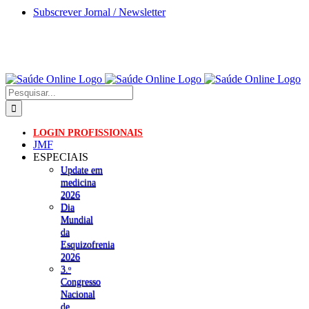
Skip
Subscrever Jornal / Newsletter
to
content
Pesquisar
LOGIN PROFISSIONAIS
JMF
ESPECIAIS
Update em
medicina
2026
Dia
Mundial
da
Esquizofrenia
2026
3.ᵒ
Congresso
Nacional
de