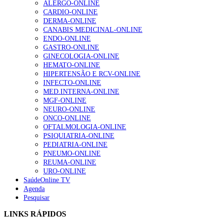
ALERGO-ONLINE
202 visualizações
CARDIO-ONLINE
DERMA-ONLINE
CANABIS MEDICINAL-ONLINE
ENDO-ONLINE
Alguns milhares de utentes podem ficar sem médico de
GASTRO-ONLINE
família com nova regras do registo, alerta associação
GINECOLOGIA-ONLINE
155 visualizações
HEMATO-ONLINE
HIPERTENSÃO E RCV-ONLINE
INFECTO-ONLINE
MED.INTERNA-ONLINE
1.º Episódio do Podcast “Frequência Cardio – Sintoniza
MGF-ONLINE
te na Insuficiência Cardíaca” da Bayer
NEURO-ONLINE
99 visualizações
ONCO-ONLINE
OFTALMOLOGIA-ONLINE
PSIQUIATRIA-ONLINE
PEDIATRIA-ONLINE
PNEUMO-ONLINE
“Os programas de rastreio do cancro do pulmão são
REUMA-ONLINE
custo-efetivos e representam um investimento
URO-ONLINE
sustentável para os sistemas de saúde”
SaúdeOnline TV
88 visualizações
Agenda
Pesquisar
Quase quatro em cada dez doentes com enfarte
LINKS RÁPIDOS
apresentavam níveis elevados de Lp(a), revela estudo