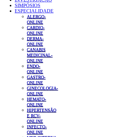
SIMPÓSIOS
ESPECIALIDADE
ALERGO-
ONLINE
CARDIO-
ONLINE
DERMA-
ONLINE
CANABIS
MEDICINAL-
ONLINE
ENDO-
ONLINE
GASTRO-
ONLINE
GINECOLOGIA-
ONLINE
HEMATO-
ONLINE
HIPERTENSÃO
E RCV-
ONLINE
INFECTO-
ONLINE