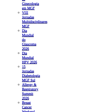
Ginecologia
em MGF
VIII
Jornadas
Multidisciplinares
MGF
Dia
Mundial
do
Glaucoma
2026
Dia
Mundial
HPV 2026
15
Jornadas
Diabetologia
MGF Sul
Allergy &
Respiratory
Summit
2026
Breast
Cancer
Weekend