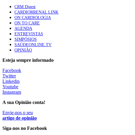
86 visualizações
CRM Digest
CARDIORRENAL LINK
ON CARDIOLOGIA
ON TO CARE
Trodelvy aprovado para primeira linha no cancro da
AGENDA
mama triplo negativo metastático em doentes não
ENTREVISTAS
elegíveis para inibidores PD-(L)1
SIMPÓSIOS
61 visualizações
SAÚDEONLINE.TV
OPINIÃO
MAIS NOTÍCIAS
Esteja sempre informado
Facebook
Twitter
Quase 11.900 jovens recorreram aos cheques psicólogo e
Linkedin
nutricionista no primeiro mês
Youtube
7 Ago, 2026
|
0 Comments
Instagram
A sua Opinião conta!
ULS de Coimbra estreia cirurgia endoscópica do ouvido com
Envie-nos o seu
apoio robótico em Portugal
artigo de opinião
7 Ago, 2026
|
0 Comments
Siga-nos no Facebook