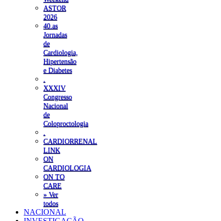
ASTOR
2026
40.as
Jornadas
de
Cardiologia,
Hipertensão
e Diabetes
.
XXXIV
Congresso
Nacional
de
Coloproctologia
.
CARDIORRENAL
LINK
ON
CARDIOLOGIA
ON TO
CARE
» Ver
todos
NACIONAL
INVESTIGAÇÃO