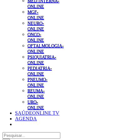
MED.INTERNA-
ONLINE
MGF-
ONLINE
NEURO-
ONLINE
ONCO-
ONLINE
OFTALMOLOGIA-
ONLINE
PSIQUIATRIA-
ONLINE
PEDIATRIA-
ONLINE
PNEUMO-
ONLINE
REUMA-
ONLINE
URO-
ONLINE
SAÚDEONLINE TV
AGENDA
Pesquisar