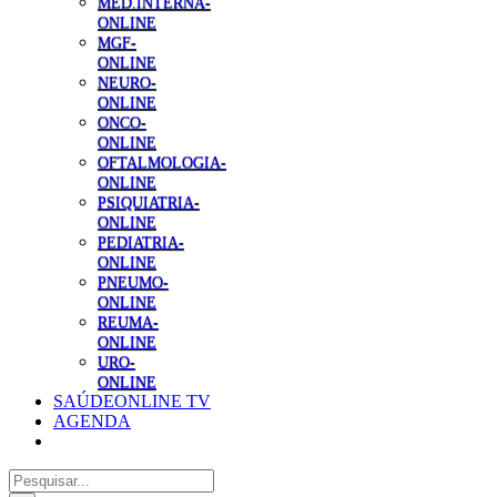
MED.INTERNA-
ONLINE
MGF-
ONLINE
NEURO-
ONLINE
ONCO-
ONLINE
OFTALMOLOGIA-
ONLINE
PSIQUIATRIA-
ONLINE
PEDIATRIA-
ONLINE
PNEUMO-
ONLINE
REUMA-
ONLINE
URO-
ONLINE
SAÚDEONLINE TV
AGENDA
Pesquisar