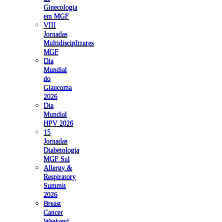
Ginecologia
em MGF
VIII
Jornadas
Multidisciplinares
MGF
Dia
Mundial
do
Glaucoma
2026
Dia
Mundial
HPV 2026
15
Jornadas
Diabetologia
MGF Sul
Allergy &
Respiratory
Summit
2026
Breast
Cancer
Weekend