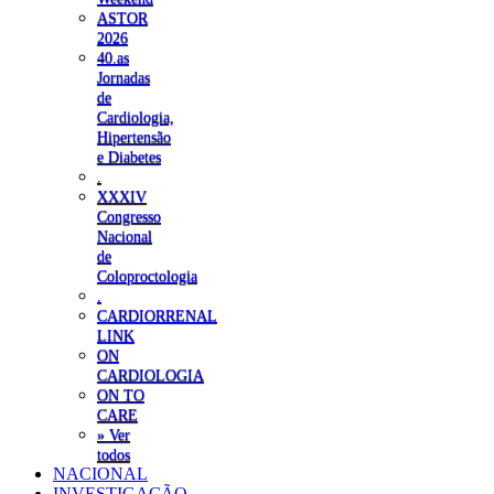
ASTOR
2026
40.as
Jornadas
de
Cardiologia,
Hipertensão
e Diabetes
.
XXXIV
Congresso
Nacional
de
Coloproctologia
.
CARDIORRENAL
LINK
ON
CARDIOLOGIA
ON TO
CARE
» Ver
todos
NACIONAL
INVESTIGAÇÃO