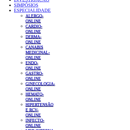
SIMPÓSIOS
ESPECIALIDADE
ALERGO-
ONLINE
CARDIO-
ONLINE
DERMA-
ONLINE
CANABIS
MEDICINAL-
ONLINE
ENDO-
ONLINE
GASTRO-
ONLINE
GINECOLOGIA-
ONLINE
HEMATO-
ONLINE
HIPERTENSÃO
E RCV-
ONLINE
INFECTO-
ONLINE