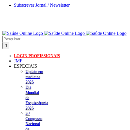
Skip
Subscrever Jornal / Newsletter
to
content
Pesquisar
LOGIN PROFISSIONAIS
JMF
ESPECIAIS
Update em
medicina
2026
Dia
Mundial
da
Esquizofrenia
2026
3.ᵒ
Congresso
Nacional
de