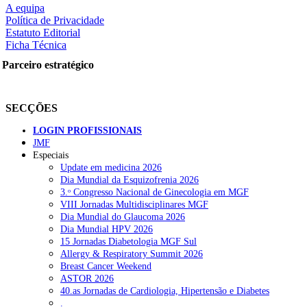
A equipa
Política de Privacidade
Estatuto Editorial
Ficha Técnica
rtilhe nas redes sociais:
Parceiro estratégico
SECÇÕES
LOGIN PROFISSIONAIS
JMF
squisar
Especiais
Update em medicina 2026
Dia Mundial da Esquizofrenia 2026
OTÍCIAS RECENTES
3.ᵒ Congresso Nacional de Ginecologia em MGF
VIII Jornadas Multidisciplinares MGF
Dia Mundial do Glaucoma 2026
Portugal está a formar os médicos de que precisa?
6 de Agosto, 202
Dia Mundial HPV 2026
15 Jornadas Diabetologia MGF Sul
Estudantes de Medicina representados na 79.ª World Health Assem
Allergy & Respiratory Summit 2026
Breast Cancer Weekend
SCORA X-Change Portugal promove formação internacional em saú
ASTOR 2026
40.as Jornadas de Cardiologia, Hipertensão e Diabetes
ANEM reúne com coordenador do Pacto Estratégico para a Saúde
.