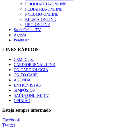
“Os programas de rastreio do cancro do pulmão são custo-ef
PSIQUIATRIA-ONLINE
66 visualizações
PEDIATRIA-ONLINE
PNEUMO-ONLINE
REUMA-ONLINE
URO-ONLINE
SaúdeOnline TV
Agenda
Trodelvy aprovado para primeira linha no cancro da mama tr
Pesquisar
61 visualizações
LINKS RÁPIDOS
CRM Digest
CARDIORRENAL LINK
Especialistas defendem mais potássio na alimentação para aj
ON CARDIOLOGIA
57 visualizações
ON TO CARE
AGENDA
ENTREVISTAS
SIMPÓSIOS
SAÚDEONLINE.TV
MAIS NOTÍCIAS
OPINIÃO
Esteja sempre informado
Facebook
Twitter