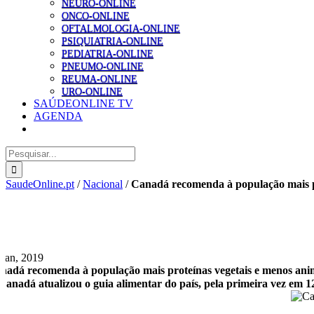
NEURO-ONLINE
ONCO-ONLINE
OFTALMOLOGIA-ONLINE
PSIQUIATRIA-ONLINE
PEDIATRIA-ONLINE
PNEUMO-ONLINE
REUMA-ONLINE
URO-ONLINE
SAÚDEONLINE TV
AGENDA
Pesquisar
SaudeOnline.pt
/
Nacional
/
Canadá recomenda à população mais pr
 Jan, 2019
nadá recomenda à população mais proteínas vegetais e menos ani
Canadá atualizou o guia alimentar do país, pela primeira vez em 1