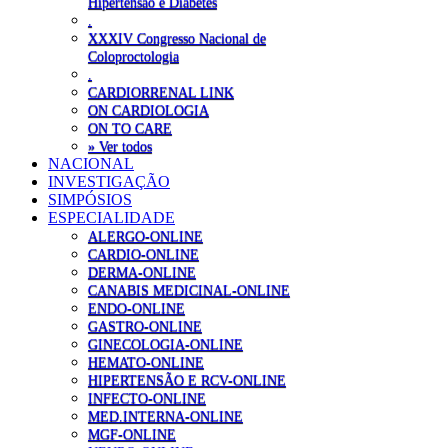
Hipertensão e Diabetes
.
XXXIV Congresso Nacional de
Coloproctologia
.
CARDIORRENAL LINK
ON CARDIOLOGIA
ON TO CARE
» Ver todos
NACIONAL
INVESTIGAÇÃO
SIMPÓSIOS
ESPECIALIDADE
ALERGO-ONLINE
CARDIO-ONLINE
DERMA-ONLINE
CANABIS MEDICINAL-ONLINE
ENDO-ONLINE
GASTRO-ONLINE
GINECOLOGIA-ONLINE
HEMATO-ONLINE
HIPERTENSÃO E RCV-ONLINE
INFECTO-ONLINE
MED.INTERNA-ONLINE
MGF-ONLINE