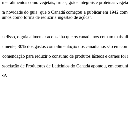
omer alimentos como vegetais, frutas, grãos integrais e proteínas veget
tra novidade do guia, que o Canadá começou a publicar em 1942 como
 sumos como forma de reduzir a ingestão de açúcar.
ém disso, o guia alimentar aconselha que os canadianos comam mais al
ualmente, 30% dos gastos com alimentação dos canadianos são em compr
recomendação para reduzir o consumo de produtos lácteos e carnes foi c
Associação de Produtores de Laticínios do Canadá apontou, em comuni
USA