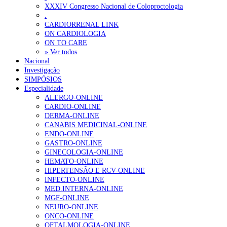
XXXIV Congresso Nacional de Coloproctologia
Sindicato diz que nova carreira de médicos dentistas reforça estabi
.
CARDIORRENAL LINK
ON CARDIOLOGIA
OTÍCIAS MAIS LIDAS
ON TO CARE
» Ver todos
Nacional
Enfermagem Forense. “Da urgência ao tribunal, cada gesto c
Investigação
202 visualizações
SIMPÓSIOS
Especialidade
ALERGO-ONLINE
CARDIO-ONLINE
DERMA-ONLINE
Alguns milhares de utentes podem ficar sem médico de famíl
CANABIS MEDICINAL-ONLINE
175 visualizações
ENDO-ONLINE
GASTRO-ONLINE
GINECOLOGIA-ONLINE
HEMATO-ONLINE
HIPERTENSÃO E RCV-ONLINE
Quase quatro em cada dez doentes com enfarte apresentavam
INFECTO-ONLINE
86 visualizações
MED.INTERNA-ONLINE
MGF-ONLINE
NEURO-ONLINE
ONCO-ONLINE
OFTALMOLOGIA-ONLINE