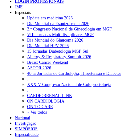
LOGIN PROFISSIONAIS
JMF
Especiais
NOTÍCIAS RECENTES
Update em medicina 2026
Dia Mundial da Esquizofrenia 2026
3.ᵒ Congresso Nacional de Ginecologia em MGF
Quase 11.900 jovens recorreram aos cheques psicólogo e
VIII Jornadas Multidisciplinares MGF
nutricionista no primeiro mês
7 de Agosto, 2026
Dia Mundial do Glaucoma 2026
Dia Mundial HPV 2026
ULS de Coimbra estreia cirurgia endoscópica do ouvido com
15 Jornadas Diabetologia MGF Sul
apoio robótico em Portugal
7 de Agosto, 2026
Allergy & Respiratory Summit 2026
Breast Cancer Weekend
Enfermeiros exigem esclarecimentos sobre eventual gestão
ASTOR 2026
privada da ULS do Algarve
7 de Agosto, 2026
40.as Jornadas de Cardiologia, Hipertensão e Diabetes
.
Ordem dos Médicos alerta para riscos no novo sistema de acesso
XXXIV Congresso Nacional de Coloproctologia
a consultas e cirurgias
7 de Agosto, 2026
.
CARDIORRENAL LINK
Portugal está a formar os médicos de que precisa?
6 de Agosto,
ON CARDIOLOGIA
2026
ON TO CARE
» Ver todos
Nacional
Investigação
NOTÍCIAS MAIS LIDAS
SIMPÓSIOS
Especialidade
Enfermagem Forense. “Da urgência ao tribunal, cada