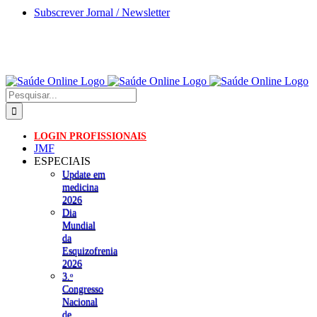
Skip
Subscrever Jornal / Newsletter
to
content
Pesquisar
LOGIN PROFISSIONAIS
JMF
ESPECIAIS
Update em
medicina
2026
Dia
Mundial
da
Esquizofrenia
2026
3.ᵒ
Congresso
Nacional
de