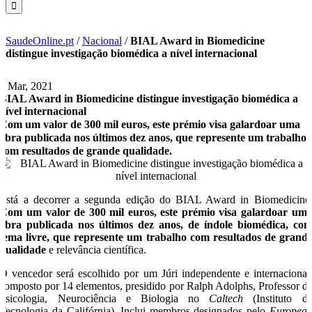
SaudeOnline.pt
/
Nacional
/
BIAL Award in Biomedicine
distingue investigação biomédica a nível internacional
5 Mar, 2021
BIAL Award in Biomedicine distingue investigação biomédica a
nível internacional
Com um valor de 300 mil euros, este prémio visa galardoar uma
obra publicada nos últimos dez anos, que represente um trabalho
com resultados de grande qualidade.
Está a decorrer a segunda edição do BIAL Award in Biomedicine
Com um valor de 300 mil euros, este prémio visa galardoar um
obra publicada nos últimos dez anos, de índole biomédica, co
tema livre, que represente um trabalho com resultados de grand
qualidade
e relevância científica.
O vencedor será escolhido por um Júri independente e internacional
composto por 14 elementos, presidido por Ralph Adolphs, Professor d
Psicologia, Neurociência e Biologia no
Caltech
(Instituto d
Tecnologia da Califórnia). Inclui membros designados pelo
Europea