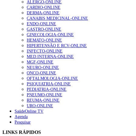
ALERGO-ONLINE
gesto conta e cada profissional faz a diferença”
CARDIO-ONLINE
203 visualizações
DERMA-ONLINE
CANABIS MEDICINAL-ONLINE
ENDO-ONLINE
GASTRO-ONLINE
1.º Episódio do Podcast “Frequência Cardio – Sintoniza
GINECOLOGIA-ONLINE
te na Insuficiência Cardíaca” da Bayer
HEMATO-ONLINE
169 visualizações
HIPERTENSÃO E RCV-ONLINE
INFECTO-ONLINE
MED.INTERNA-ONLINE
MGF-ONLINE
Alguns milhares de utentes podem ficar sem médico de
NEURO-ONLINE
família com nova regras do registo, alerta associação
ONCO-ONLINE
132 visualizações
OFTALMOLOGIA-ONLINE
PSIQUIATRIA-ONLINE
PEDIATRIA-ONLINE
PNEUMO-ONLINE
REUMA-ONLINE
“Os programas de rastreio do cancro do pulmão são
URO-ONLINE
custo-efetivos e representam um investimento
SaúdeOnline TV
sustentável para os sistemas de saúde”
Agenda
93 visualizações
Pesquisar
LINKS RÁPIDOS
Quase quatro em cada dez doentes com enfarte