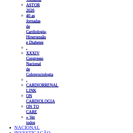
ASTOR
2026
40.as
Jornadas
de
Cardiologia,
Hipertensão
e Diabetes
.
XXXIV
Congresso
Nacional
de
Coloproctologia
.
CARDIORRENAL
LINK
ON
CARDIOLOGIA
ON TO
CARE
» Ver
todos
NACIONAL
INVESTIGAÇÃO