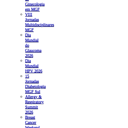
Ginecologia
em MGF
VIII
Jornadas
Multidisciplinares
MGF
Dia
Mundial
do
Glaucoma
2026
Dia
Mundial
HPV 2026
15
Jornadas
Diabetologia
MGF Sul
Allergy &
Respiratory
Summit
2026
Breast
Cancer
Weekend