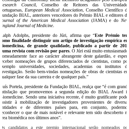
Research Council
, Conselho de Reitores das Universidade
Portuguesas,
European Medical Association
, Conselho Científico d
Fundação BIAL, anteriores vencedores do Prémio BIAL e editores d
Journal of the American Medical Association
(JAMA) e do
Ne
England Journal of Medicine
.
Ralph Adolphs, presidente do Júri, afirma que “
Este Prémio te
como finalidade distinguir um artigo de investigação empírica e
biomedicina, de grande qualidade, publicado a partir de 201
numa revista com revisão por pares
. O Júri está muito entusiasmado
nomeadamente face ao carácter abrangente deste galardão, e esper
receber nomeações de grupos diferenciados de cientistas, como po
exemplo universidades, sociedades, academias ou institutos d
investigação. Serão bem-vindas nomeações de obras de cientistas e
qualquer fase da sua carreira e de qualquer país.”
Luís Portela, presidente da Fundação BIAL, realça que “é com grand
satisfação que promovemos a segunda edição do BIAL Award i
Biomedicine. Sendo uma iniciativa recente, é muito gratificante pode
assistir à mobilização de investigadores provenientes de diversa
entidades e de diferentes países para, em conjunto, podermo
reconhecer o que de mais notável e relevante tem sido descoberto n
área biomédica nos últimos anos”.
Os candidatos a este premio internacional serão nomeados po