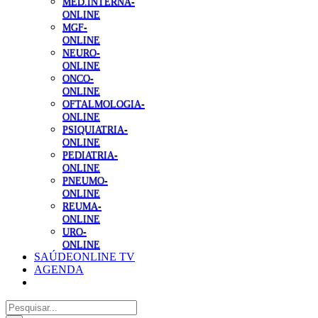
MED.INTERNA-
ONLINE
MGF-
ONLINE
NEURO-
ONLINE
ONCO-
ONLINE
OFTALMOLOGIA-
ONLINE
PSIQUIATRIA-
ONLINE
PEDIATRIA-
ONLINE
PNEUMO-
ONLINE
REUMA-
ONLINE
URO-
ONLINE
SAÚDEONLINE TV
AGENDA
Pesquisar