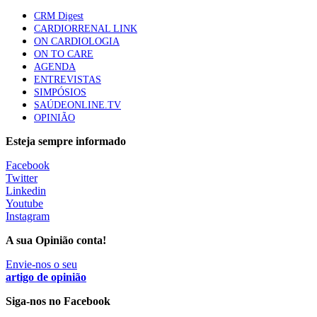
apresentavam níveis elevados de Lp(a), revela estudo
CRM Digest
87 visualizações
CARDIORRENAL LINK
ON CARDIOLOGIA
ON TO CARE
AGENDA
Trodelvy aprovado para primeira linha no cancro da
ENTREVISTAS
mama triplo negativo metastático em doentes não
SIMPÓSIOS
elegíveis para inibidores PD-(L)1
SAÚDEONLINE.TV
61 visualizações
OPINIÃO
Esteja sempre informado
MAIS NOTÍCIAS
Facebook
Twitter
Linkedin
Quase 11.900 jovens recorreram aos cheques psicólogo e
Youtube
nutricionista no primeiro mês
Instagram
7 Ago, 2026
|
0 Comments
A sua Opinião conta!
Envie-nos o seu
ULS de Coimbra estreia cirurgia endoscópica do ouvido com
artigo de opinião
apoio robótico em Portugal
Siga-nos no Facebook
7 Ago, 2026
|
0 Comments