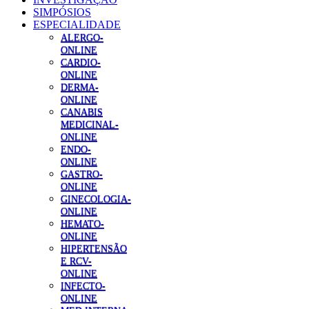
SIMPÓSIOS
ESPECIALIDADE
ALERGO-
ONLINE
CARDIO-
ONLINE
DERMA-
ONLINE
CANABIS
MEDICINAL-
ONLINE
ENDO-
ONLINE
GASTRO-
ONLINE
GINECOLOGIA-
ONLINE
HEMATO-
ONLINE
HIPERTENSÃO
E RCV-
ONLINE
INFECTO-
ONLINE