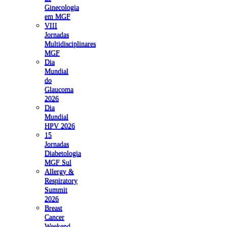
Ginecologia
em MGF
VIII
Jornadas
Multidisciplinares
MGF
Dia
Mundial
do
Glaucoma
2026
Dia
Mundial
HPV 2026
15
Jornadas
Diabetologia
MGF Sul
Allergy &
Respiratory
Summit
2026
Breast
Cancer
Weekend