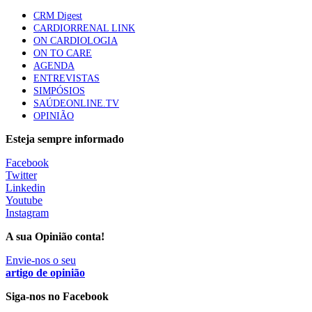
mama triplo negativo metastático em doentes não
CRM Digest
elegíveis para inibidores PD-(L)1
CARDIORRENAL LINK
61 visualizações
ON CARDIOLOGIA
ON TO CARE
AGENDA
Especialistas defendem mais potássio na alimentação
ENTREVISTAS
para ajudar a controlar a hipertensão
SIMPÓSIOS
57 visualizações
SAÚDEONLINE.TV
OPINIÃO
Esteja sempre informado
MAIS NOTÍCIAS
Facebook
Twitter
Linkedin
Youtube
Inteligência Artificial Multimodal na Oftalmologia
Instagram
Computacional: O Papel Emergente dos Modelos Fundacionais
Visuais e Linguísticos
A sua Opinião conta!
1 Abr, 2026
|
0 Comments
Envie-nos o seu
artigo de opinião
Hospitais não tinham combustível para três dias no apagão de
Siga-nos no Facebook
2025, admite diretor-executivo do SNS