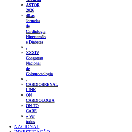
ASTOR
2026
40.as
Jornadas
de
Cardiologia,
Hipertensão
e Diabetes
.
XXXIV
Congresso
Nacional
de
Coloproctologia
.
CARDIORRENAL
LINK
ON
CARDIOLOGIA
ON TO
CARE
» Ver
todos
NACIONAL
INVESTIGAÇÃO