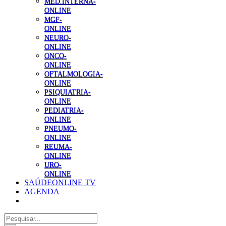
MED.INTERNA-
ONLINE
MGF-
ONLINE
NEURO-
ONLINE
ONCO-
ONLINE
OFTALMOLOGIA-
ONLINE
PSIQUIATRIA-
ONLINE
PEDIATRIA-
ONLINE
PNEUMO-
ONLINE
REUMA-
ONLINE
URO-
ONLINE
SAÚDEONLINE TV
AGENDA
Pesquisar