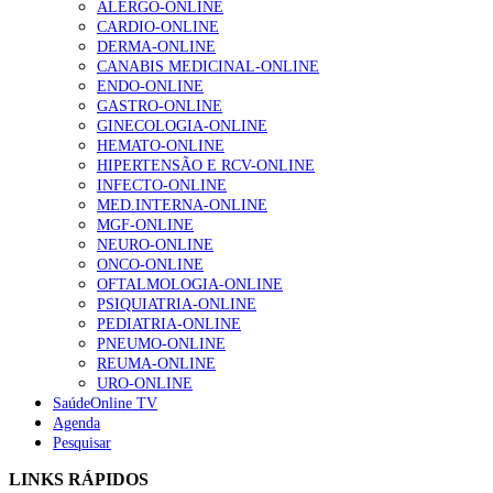
Enfermagem Forense. “Da urgência ao tribunal, cada
ALERGO-ONLINE
gesto conta e cada profissional faz a diferença”
CARDIO-ONLINE
202 visualizações
DERMA-ONLINE
CANABIS MEDICINAL-ONLINE
ENDO-ONLINE
GASTRO-ONLINE
Alguns milhares de utentes podem ficar sem médico de
GINECOLOGIA-ONLINE
família com nova regras do registo, alerta associação
HEMATO-ONLINE
175 visualizações
HIPERTENSÃO E RCV-ONLINE
INFECTO-ONLINE
MED.INTERNA-ONLINE
MGF-ONLINE
Quase quatro em cada dez doentes com enfarte
NEURO-ONLINE
apresentavam níveis elevados de Lp(a), revela estudo
ONCO-ONLINE
86 visualizações
OFTALMOLOGIA-ONLINE
PSIQUIATRIA-ONLINE
PEDIATRIA-ONLINE
PNEUMO-ONLINE
REUMA-ONLINE
“Os programas de rastreio do cancro do pulmão são
URO-ONLINE
custo-efetivos e representam um investimento
SaúdeOnline TV
sustentável para os sistemas de saúde”
Agenda
66 visualizações
Pesquisar
LINKS RÁPIDOS
Trodelvy aprovado para primeira linha no cancro da