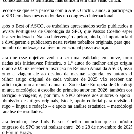
a contextualizar as temáticas, mas também têm uma visão crítica.
Recorde-se que esta parceria com a ASCO inclui, ainda, a participaçã
da SPO em duas mesas redondas no congresso internacional.
Após o Best of ASCO, os trabalhos apresentados serão publicados n
Revista Portuguesa de Oncologia da SPO, que Passos Coelho esper
vir a ser indexada. Na sua intervenção apelou, ainda, à importância d
se divulgarem e publicarem nesta revista trabalhos originais, para que 
caminho da indexação a nível internacional possa avançar.
Para que esse objetivo venha a ser uma realidade, em breve, fora
criadas três iniciativas: Primeira, o 1.º autor do melhor artigo origina
do ano 2025 irá receber a inscrição na Reunião Anual da ASCO, assi
como a viagem até ao destino da mesma; segunda, os autores d
melhor artigo original de cada volume de 2025 vão receber um
participação numa reunião anual da Sociedade Europeia de Oncologi
em área oncológica à escolha do primeiro autor em 2026, também co
inscrição e viagem; e, por fim, a SPO oferece aos autores o apoio 
submissão de artigos originais, isto é, apoio editorial para revisão d
artigo – língua e redação – e apoio na análise estatística – metodologi
e análise de resultados.
Para terminar, José Luís Passos Coelho anunciou que o próxim
congresso da SPO se vai realizar entre 26 e 28 de novembro de 2025
no Fórum Braga.