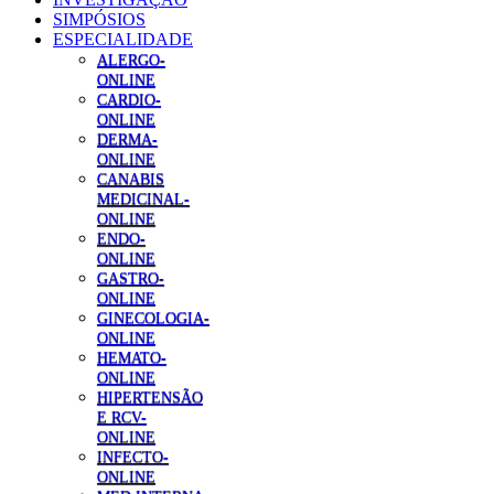
SIMPÓSIOS
ESPECIALIDADE
ALERGO-
ONLINE
CARDIO-
ONLINE
DERMA-
ONLINE
CANABIS
MEDICINAL-
ONLINE
ENDO-
ONLINE
GASTRO-
ONLINE
GINECOLOGIA-
ONLINE
HEMATO-
ONLINE
HIPERTENSÃO
E RCV-
ONLINE
INFECTO-
ONLINE