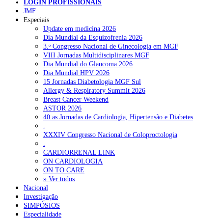
LOGIN PROFISSIONAIS
JMF
Especiais
Update em medicina 2026
NOTÍCIAS RECENTES
Dia Mundial da Esquizofrenia 2026
3.ᵒ Congresso Nacional de Ginecologia em MGF
Portugal está a formar os médicos de que precisa?
6 de Agosto,
VIII Jornadas Multidisciplinares MGF
2026
Dia Mundial do Glaucoma 2026
Dia Mundial HPV 2026
Estudantes de Medicina representados na 79.ª World Health
15 Jornadas Diabetologia MGF Sul
Assembly
6 de Agosto, 2026
Allergy & Respiratory Summit 2026
Breast Cancer Weekend
SCORA X-Change Portugal promove formação internacional
ASTOR 2026
em saúde sexual e reprodutiva
6 de Agosto, 2026
40.as Jornadas de Cardiologia, Hipertensão e Diabetes
.
ANEM reúne com coordenador do Pacto Estratégico para a
XXXIV Congresso Nacional de Coloproctologia
Saúde
6 de Agosto, 2026
.
CARDIORRENAL LINK
Sindicato diz que nova carreira de médicos dentistas reforça
ON CARDIOLOGIA
estabilidade no SNS
ON TO CARE
6 de Agosto, 2026
» Ver todos
Nacional
Investigação
NOTÍCIAS MAIS LIDAS
SIMPÓSIOS
Especialidade