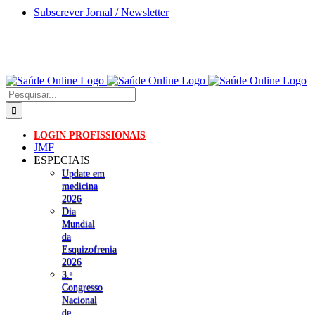
Skip
Subscrever Jornal / Newsletter
to
content
Pesquisar
LOGIN PROFISSIONAIS
JMF
ESPECIAIS
Update em
medicina
2026
Dia
Mundial
da
Esquizofrenia
2026
3.ᵒ
Congresso
Nacional
de