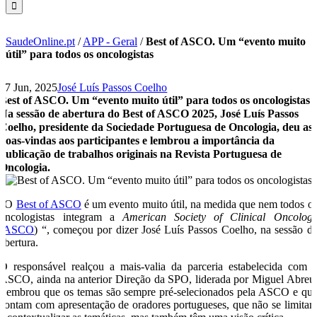
SaudeOnline.pt
/
APP - Geral
/
Best of ASCO. Um “evento muito
útil” para todos os oncologistas
27 Jun, 2025
José Luís Passos Coelho
Best of ASCO. Um “evento muito útil” para todos os oncologistas
Na sessão de abertura do Best of ASCO 2025, José Luís Passos
Coelho, presidente da Sociedade Portuguesa de Oncologia, deu as
boas-vindas aos participantes e lembrou a importância da
publicação de trabalhos originais na Revista Portuguesa de
Oncologia.
“O
Best of ASCO
é um evento muito útil, na medida que nem todos o
oncologistas integram a
American Society of Clinical Oncolog
(
ASCO
) “, começou por dizer José Luís Passos Coelho, na sessão d
abertura.
O responsável realçou a mais-valia da parceria estabelecida com 
ASCO, ainda na anterior Direção da SPO, liderada por Miguel Abreu
Lembrou que os temas são sempre pré-selecionados pela ASCO e qu
contam com apresentação de oradores portugueses, que não se limita