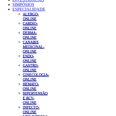
SIMPÓSIOS
ESPECIALIDADE
ALERGO-
ONLINE
CARDIO-
ONLINE
DERMA-
ONLINE
CANABIS
MEDICINAL-
ONLINE
ENDO-
ONLINE
GASTRO-
ONLINE
GINECOLOGIA-
ONLINE
HEMATO-
ONLINE
HIPERTENSÃO
E RCV-
ONLINE
INFECTO-
ONLINE