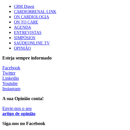
CRM Digest
1.º Episódio do Podcast “Frequência Cardio – Sintoniza
CARDIORRENAL LINK
te na Insuficiência Cardíaca” da Bayer
ON CARDIOLOGIA
169 visualizações
ON TO CARE
AGENDA
ENTREVISTAS
SIMPÓSIOS
Alguns milhares de utentes podem ficar sem médico de
SAÚDEONLINE.TV
família com nova regras do registo, alerta associação
OPINIÃO
132 visualizações
Esteja sempre informado
Facebook
“Os programas de rastreio do cancro do pulmão são
Twitter
custo-efetivos e representam um investimento
Linkedin
sustentável para os sistemas de saúde”
Youtube
93 visualizações
Instagram
A sua Opinião conta!
Quase quatro em cada dez doentes com enfarte
Envie-nos o seu
apresentavam níveis elevados de Lp(a), revela estudo
artigo de opinião
87 visualizações
Siga-nos no Facebook