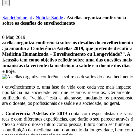
SaudeOnline.pt
/
NotíciasSaúde
/
Astellas organiza conferência
sobre os desafios do envelhecimento
20 Mar, 2019
Astellas organiza conferência sobre os desafios do envelhecimento
É já amanhã a Conferência Astellas 2019, que pretende discutir a
“Medicina Humanizada – Envelhecimento ou Longevidade?”. A
discussão tem como objetivo refletir sobre uma das questões mais
humanistas da vertente da medicina: a saúde e o doente dos dias
de hoje.
O envelhecimento é, uma fase da vida com cada vez mais impacto 
importância na sociedade em que estamos inseridos. Certamente 
significado de “velhice” está a alterar-se, mudando os pressuposto
para o doente, os profissionais de saúde e a sociedade, no geral.
A
Conferência Astellas de 2019
conta com especialistas de vária
áreas e com diferentes experiências, que darão o seu parecer através d
reflexão sobre o nosso futuro como pessoa, futuro como ser humano, 
a contribuição da medicina para o aumento da longevidade, bem com