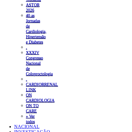
ASTOR
2026
40.as
Jornadas
de
Cardiologia,
Hipertensão
e Diabetes
.
XXXIV
Congresso
Nacional
de
Coloproctologia
.
CARDIORRENAL
LINK
ON
CARDIOLOGIA
ON TO
CARE
» Ver
todos
NACIONAL
INVESTIGAÇÃO