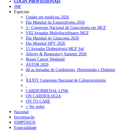
LOGIN PROFISSIONAIS
JMF
Especiais
Update em medicina 2026
Dia Mundial da Esquizofrenia 2026
3.ᵒ Congresso Nacional de Ginecologia em MGF
VIII Jornadas Multidisciplinares MGF
Dia Mundial do Glaucoma 2026
Dia Mundial HPV 2026
15 Jornadas Diabetologia MGF Sul
Allergy & Respiratory Summit 2026
Breast Cancer Weekend
ASTOR 2026
40.as Jornadas de Cardiologia, Hipertensão e Diabetes
.
XXXIV Congresso Nacional de Coloproctologia
.
CARDIORRENAL LINK
ON CARDIOLOGIA
ON TO CARE
Pesquisar
» Ver todos
Nacional
Investigação
SIMPÓSIOS
NOTÍCIAS RECENTES
Especialidade