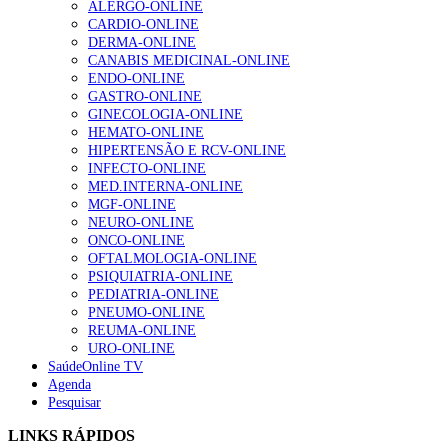
ALERGO-ONLINE
Quase 11.900 jovens recorreram aos cheques psicólogo e
CARDIO-ONLINE
nutricionista no primeiro mês
7 de Agosto, 2026
DERMA-ONLINE
CANABIS MEDICINAL-ONLINE
ULS de Coimbra estreia cirurgia endoscópica do ouvido com
ENDO-ONLINE
apoio robótico em Portugal
7 de Agosto, 2026
GASTRO-ONLINE
GINECOLOGIA-ONLINE
Enfermeiros exigem esclarecimentos sobre eventual gestão
HEMATO-ONLINE
privada da ULS do Algarve
7 de Agosto, 2026
HIPERTENSÃO E RCV-ONLINE
INFECTO-ONLINE
Ordem dos Médicos alerta para riscos no novo sistema de acesso
MED.INTERNA-ONLINE
a consultas e cirurgias
MGF-ONLINE
7 de Agosto, 2026
NEURO-ONLINE
ONCO-ONLINE
Portugal está a formar os médicos de que precisa?
6 de Agosto,
OFTALMOLOGIA-ONLINE
2026
PSIQUIATRIA-ONLINE
PEDIATRIA-ONLINE
PNEUMO-ONLINE
NOTÍCIAS MAIS LIDAS
REUMA-ONLINE
URO-ONLINE
Enfermagem Forense. “Da urgência ao tribunal, cada
SaúdeOnline TV
gesto conta e cada profissional faz a diferença”
Agenda
203 visualizações
Pesquisar
LINKS RÁPIDOS