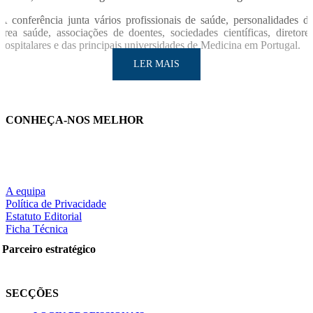
A conferência junta vários profissionais de saúde, personalidades d
área saúde, associações de doentes, sociedades científicas, diretore
hospitalares e das principais universidades de Medicina em Portugal.
LER MAIS
CONHEÇA-NOS MELHOR
LER MAIS
A equipa
Política de Privacidade
Estatuto Editorial
Ficha Técnica
Partilhe nas redes sociais:
Parceiro estratégico
SECÇÕES