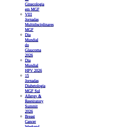
Ginecologia
em MGF
VIII
Jornadas
Multidisciplinares
MGF
Dia
Mundial
do
Glaucoma
2026
Dia
Mundial
HPV 2026
15
Jornadas
Diabetologia
MGF Sul
Allergy &
Respiratory
Summit
2026
Breast
Cancer
Weekend