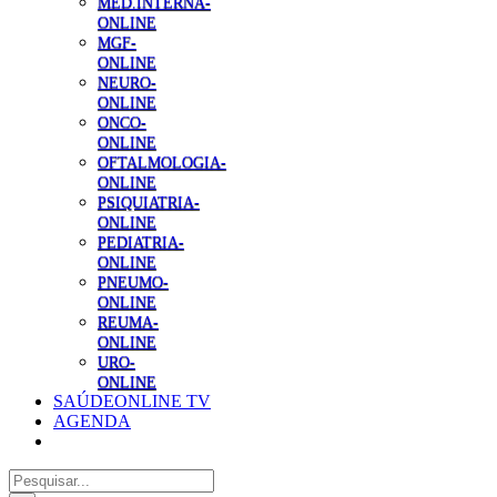
MED.INTERNA-
ONLINE
MGF-
ONLINE
NEURO-
ONLINE
ONCO-
ONLINE
OFTALMOLOGIA-
ONLINE
PSIQUIATRIA-
ONLINE
PEDIATRIA-
ONLINE
PNEUMO-
ONLINE
REUMA-
ONLINE
URO-
ONLINE
SAÚDEONLINE TV
AGENDA
Pesquisar