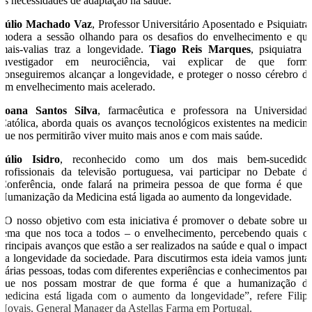
as necessidades de adaptação na saúde.
Júlio Machado Vaz
, Professor Universitário Aposentado e Psiquiatra
modera a sessão olhando para os desafios do envelhecimento e qu
mais-valias traz a longevidade.
Tiago Reis Marques
, psiquiatra 
investigador em neurociência, vai explicar de que form
conseguiremos alcançar a longevidade, e proteger o nosso cérebro d
um envelhecimento mais acelerado.
Joana Santos Silva
, farmacêutica e professora na Universidad
Católica, aborda quais os avanços tecnológicos existentes na medicin
que nos permitirão viver muito mais anos e com mais saúde.
Júlio Isidro
, reconhecido como um dos mais bem-sucedido
profissionais da televisão portuguesa, vai participar no Debate d
Conferência, onde falará na primeira pessoa de que forma é que 
Humanização da Medicina está ligada ao aumento da longevidade.
“O nosso objetivo com esta iniciativa é promover o debate sobre u
tema que nos toca a todos – o envelhecimento, percebendo quais o
principais avanços que estão a ser realizados na saúde e qual o impact
na longevidade da sociedade. Para discutirmos esta ideia vamos junta
várias pessoas, todas com diferentes experiências e conhecimentos par
que nos possam mostrar de que forma é que a humanização d
medicina está ligada com o aumento da longevidade”, refere Filip
Novais, General Manager da Astellas Farma em Portugal.