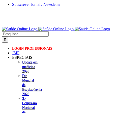
Skip
Subscrever Jornal / Newsletter
to
content
Pesquisar
LOGIN PROFISSIONAIS
JMF
ESPECIAIS
Update em
medicina
2026
Dia
Mundial
da
Esquizofrenia
2026
3.ᵒ
Congresso
Nacional
de