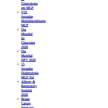
Ginecologia
em MGF
VIII
Jornadas
Multidisciplinares
MGF
Dia
Mundial
do
Glaucoma
2026
Dia
Mundial
HPV 2026
15
Jornadas
Diabetologia
MGF Sul
Allergy &
Respiratory
Summit
2026
Breast
Cancer
Weekend