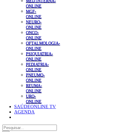
MED.INTERNA-
ONLINE
MGF-
ONLINE
NEURO-
ONLINE
ONCO-
ONLINE
OFTALMOLOGIA-
ONLINE
PSIQUIATRIA-
ONLINE
PEDIATRIA-
ONLINE
PNEUMO-
ONLINE
REUMA-
ONLINE
URO-
ONLINE
SAÚDEONLINE TV
AGENDA
Pesquisar