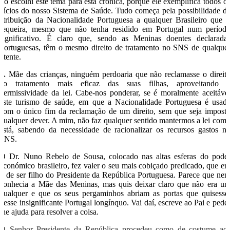
Só escolhi este tema para esta crónica, porque ele exemplifica todos o
vícios do nosso Sistema de Saúde. Tudo começa pela possibilidade d
atribuição da Nacionalidade Portuguesa a qualquer Brasileiro que 
requeira, mesmo que não tenha residido em Portugal num períod
significativo. É claro que, sendo as Meninas doentes declarada
Portuguesas, têm o mesmo direito de tratamento no SNS de qualque
utente.
À Mãe das crianças, ninguém perdoaria que não reclamasse o direit
ao tratamento mais eficaz das suas filhas, aproveitando 
permissividade da lei. Cabe-nos ponderar, se é moralmente aceitáve
este turismo de saúde, em que a Nacionalidade Portuguesa é usad
com o único fim da reclamação de um direito, sem que seja impost
qualquer dever. A mim, não faz qualquer sentido mantermos a lei com
está, sabendo da necessidade de racionalizar os recursos gastos n
SNS.
O Dr. Nuno Rebelo de Sousa, colocado nas altas esferas do pode
económico brasileiro, fez valer o seu mais cobiçado predicado, que er
o de ser filho do Presidente da República Portuguesa. Parece que ne
conhecia a Mãe das Meninas, mas quis deixar claro que não era u
qualquer e que os seus pergaminhos abriam as portas que quisesse
nesse insignificante Portugal longínquo. Vai daí, escreve ao Pai e pede
lhe ajuda para resolver a coisa.
O Senhor Presidente da República procedeu como de costume ao