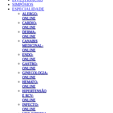
SIMPÓSIOS
ESPECIALIDADE
ALERGO-
ONLINE
CARDIO-
ONLINE
DERMA-
ONLINE
CANABIS
MEDICINAL-
ONLINE
ENDO-
ONLINE
GASTRO-
ONLINE
GINECOLOGIA-
ONLINE
HEMATO-
ONLINE
HIPERTENSÃO
E RCV-
ONLINE
INFECTO-
ONLINE