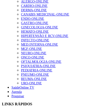
ALERGO-ONLINE
CARDIO-ONLINE
DERMA-ONLINE
Quase quatro em cada dez doentes com enfarte
CANABIS MEDICINAL-ONLINE
apresentavam níveis elevados de Lp(a), revela estudo
ENDO-ONLINE
86 visualizações
GASTRO-ONLINE
GINECOLOGIA-ONLINE
HEMATO-ONLINE
HIPERTENSÃO E RCV-ONLINE
“Os programas de rastreio do cancro do pulmão são
INFECTO-ONLINE
custo-efetivos e representam um investimento
MED.INTERNA-ONLINE
sustentável para os sistemas de saúde”
MGF-ONLINE
66 visualizações
NEURO-ONLINE
ONCO-ONLINE
OFTALMOLOGIA-ONLINE
Trodelvy aprovado para primeira linha no cancro da
PSIQUIATRIA-ONLINE
mama triplo negativo metastático em doentes não
PEDIATRIA-ONLINE
elegíveis para inibidores PD-(L)1
PNEUMO-ONLINE
61 visualizações
REUMA-ONLINE
URO-ONLINE
SaúdeOnline TV
Especialistas defendem mais potássio na alimentação
Agenda
para ajudar a controlar a hipertensão
Pesquisar
57 visualizações
LINKS RÁPIDOS