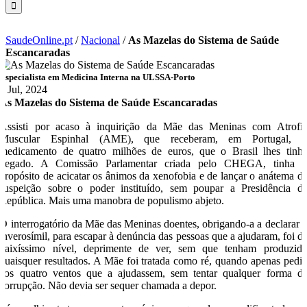
SaudeOnline.pt
/
Nacional
/
As Mazelas do Sistema de Saúde
Escancaradas
Especialista em Medicina Interna na ULSSA-Porto
9 Jul, 2024
As Mazelas do Sistema de Saúde Escancaradas
Assisti por acaso à inquirição da Mãe das Meninas com Atrofi
Muscular Espinhal (AME), que receberam, em Portugal, 
medicamento de quatro milhões de euros, que o Brasil lhes tinh
negado. A Comissão Parlamentar criada pelo CHEGA, tinha 
propósito de acicatar os ânimos da xenofobia e de lançar o anátema d
suspeição sobre o poder instituído, sem poupar a Presidência d
República. Mais uma manobra de populismo abjeto.
O interrogatório da Mãe das Meninas doentes, obrigando-a a declarar 
inverosímil, para escapar à denúncia das pessoas que a ajudaram, foi d
baixíssimo nível, deprimente de ver, sem que tenham produzid
quaisquer resultados. A Mãe foi tratada como ré, quando apenas pedi
aos quatro ventos que a ajudassem, sem tentar qualquer forma d
corrupção. Não devia ser sequer chamada a depor.