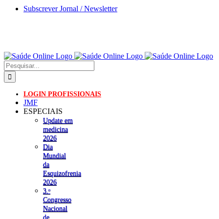
Skip
Subscrever Jornal / Newsletter
to
content
Pesquisar
LOGIN PROFISSIONAIS
JMF
ESPECIAIS
Update em
medicina
2026
Dia
Mundial
da
Esquizofrenia
2026
3.ᵒ
Congresso
Nacional
de