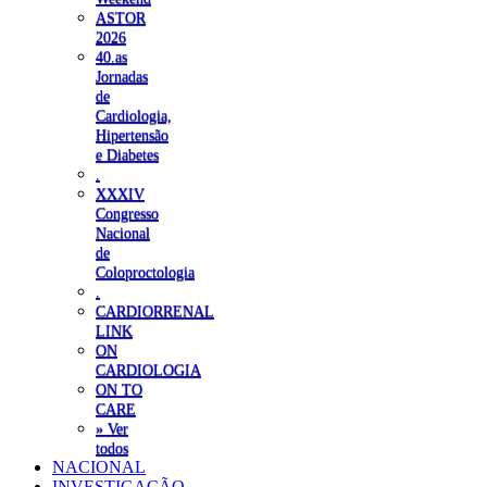
ASTOR
2026
40.as
Jornadas
de
Cardiologia,
Hipertensão
e Diabetes
.
XXXIV
Congresso
Nacional
de
Coloproctologia
.
CARDIORRENAL
LINK
ON
CARDIOLOGIA
ON TO
CARE
» Ver
todos
NACIONAL
INVESTIGAÇÃO