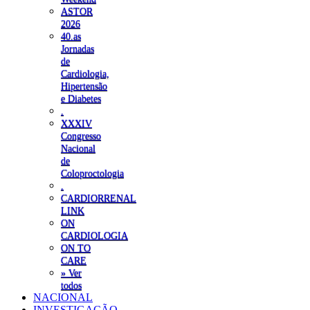
ASTOR
2026
40.as
Jornadas
de
Cardiologia,
Hipertensão
e Diabetes
.
XXXIV
Congresso
Nacional
de
Coloproctologia
.
CARDIORRENAL
LINK
ON
CARDIOLOGIA
ON TO
CARE
» Ver
todos
NACIONAL
INVESTIGAÇÃO