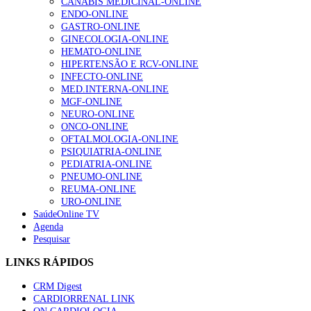
CANABIS MEDICINAL-ONLINE
precisam. Esse é um dos problemas mais complexos a resolver.
Enfermagem Forense. “Da urgência ao tribunal, cada
ENDO-ONLINE
gesto conta e cada profissional faz a diferença”
GASTRO-ONLINE
De que forma as mais recentes
guidelines
têm em conta 
203 visualizações
GINECOLOGIA-ONLINE
necessidade de minimizar a fraca adesão à terapêutica?
HEMATO-ONLINE
São guias terapêuticas muito importantes, sobretudo porqu
HIPERTENSÃO E RCV-ONLINE
uniformizam a forma de gerir a doença. De facto, tem havido um
INFECTO-ONLINE
1.º Episódio do Podcast “Frequência Cardio – Sintoniza
evolução no sentido de tentar envolver o doente, perceber o que é mai
MED.INTERNA-ONLINE
te na Insuficiência Cardíaca” da Bayer
razoável, ter em conta algumas preferências do indivíduo.
MGF-ONLINE
169 visualizações
NEURO-ONLINE
Aqui há uns anos, a terapêutica de SOS era apenas um broncodilatado
ONCO-ONLINE
isolado. Já se percebeu que se prescrevemos isso o doente acaba por s
OFTALMOLOGIA-ONLINE
fazer este fármaco. Entretanto, começou-se a fazer uma associação e
PSIQUIATRIA-ONLINE
SOS um broncodilatador associado ao corticoide, porque este últim
PEDIATRIA-ONLINE
Alguns milhares de utentes podem ficar sem médico de
também é importante no controlo da doença.
PNEUMO-ONLINE
família com nova regras do registo, alerta associação
REUMA-ONLINE
132 visualizações
É preciso conhecer o perfil do doente, se ele adere ou não, para tenta
URO-ONLINE
escolher a terapêutica mais dirigida ao perfil de cada pessoa.
SaúdeOnline TV
Agenda
Que necessidades ainda estão por atender na prática clínica d
Pesquisar
“Os programas de rastreio do cancro do pulmão são
doença alérgica?
custo-efetivos e representam um investimento
LINKS RÁPIDOS
sustentável para os sistemas de saúde”
E necessário haver uma formação continua ao nível da primeira linh
93 visualizações
de tratamento da asma, nomeadamente os colegas de Medicina Geral 
CRM Digest
Familiar, pois é aí que se tratam os doentes ligeiros e moderados. A
CARDIORRENAL LINK
guidelines
com estratégias de diagnóstico e tratamento são revista