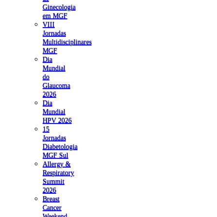
Ginecologia
em MGF
VIII
Jornadas
Multidisciplinares
MGF
Dia
Mundial
do
Glaucoma
2026
Dia
Mundial
HPV 2026
15
Jornadas
Diabetologia
MGF Sul
Allergy &
Respiratory
Summit
2026
Breast
Cancer
Weekend