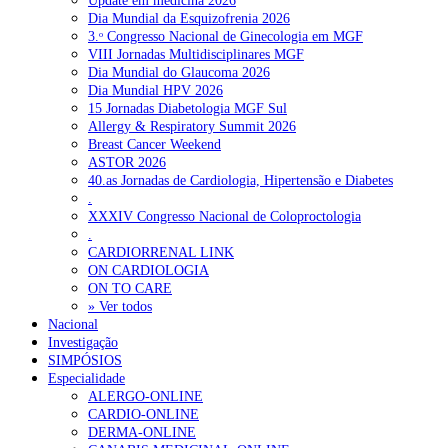
Update em medicina 2026
Pesquisar
precisamos da Pneumologia no sentido de fluir essas situações ou d
Dia Mundial da Esquizofrenia 2026
Gastroenterologia em alguns casos de alergia alimentar.
3.ᵒ Congresso Nacional de Ginecologia em MGF
VIII Jornadas Multidisciplinares MGF
Como, geralmente, o doente tem mais de uma patologia, acaba por se
Dia Mundial do Glaucoma 2026
NOTÍCIAS RECENTES
o imunoalergologista a fazer essa ponte.
Dia Mundial HPV 2026
15 Jornadas Diabetologia MGF Sul
Já existem respostas terapêuticas eficazes e seguras para mante
Quase 11.900 jovens recorreram aos cheques psicólogo e
Allergy & Respiratory Summit 2026
as doenças alérgicas controladas?
nutricionista no primeiro mês
7 de Agosto, 2026
Breast Cancer Weekend
ASTOR 2026
Estamos sempre à espera de mais, mas neste momento, para a maiori
ULS de Coimbra estreia cirurgia endoscópica do ouvido com
40.as Jornadas de Cardiologia, Hipertensão e Diabetes
destas patologias temos terapêuticas eficazes e muito seguras qu
apoio robótico em Portugal
7 de Agosto, 2026
.
podemos usar com toda a confiança.
XXXIV Congresso Nacional de Coloproctologia
Enfermeiros exigem esclarecimentos sobre eventual gestão
.
Nos últimos anos têm surgido, e vão surgir cada vez mais, terapêutica
privada da ULS do Algarve
7 de Agosto, 2026
CARDIORRENAL LINK
dirigidas, como os fármacos biológicos. Começamos por te
ON CARDIOLOGIA
terapêuticas biológicas para a asma grave, depois passamos a te
Ordem dos Médicos alerta para riscos no novo sistema de acesso
ON TO CARE
também disponíveis para a urticária crónica grave e para a dermatit
a consultas e cirurgias
7 de Agosto, 2026
» Ver todos
atópica grave, para a polipose nasal. Cada vez mais têm surgid
Nacional
terapêuticas biológicas dirigidas a recetores do eosinófilo, do mastócit
Investigação
Portugal está a formar os médicos de que precisa?
6 de Agosto,
ou a outras células que conseguem ser muito eficazes nestas patologias.
SIMPÓSIOS
2026
Especialidade
Mas um dos problemas continua a ser a adesão à terapêutica. Acontec
ALERGO-ONLINE
em todas as doenças crónicas uma parte muito substancial dos doente
CARDIO-ONLINE
não fazer a terapêutica por questões económicas, por convicção
NOTÍCIAS MAIS LIDAS
DERMA-ONLINE
porque estão cansados da doença ou por pensarem que já nã