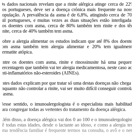
Os dados nacionais revelam que a rinite alérgica atinge cerca de 22
dos portugueses, deve ser a doença crónica mais frequente na noss
população. A prevalência da asma é de 6,8%, atingindo cerca de 70
mil portugueses, e muitas vezes as duas situações estão interligadas
dos doentes com asma, cerca de 80% também tem rinite e dos tê
rinite, cerca de 40% também tem asma.
Sobre a alergia alimentar os estudos indicam que até 8% dos doente
com asma também tem alergia alimentar e 20% tem igualment
dermatite atópica.
Entre os doentes com asma, rinite e rinossinusite há uma pequen
percentagem que também vai ter alergia medicamentosa, neste caso ao
anti-inflamatórios não-esteroides (AINEs).
Estes dados explicam por que tratar só uma destas doenças não chega 
enquanto não controlar a rinite, vai ser muito difícil conseguir controla
a asma.
Nesse sentido, o imunoalergologista é o especialista mais habilitad
para congregar todas as vertentes do tratamento da doença alérgica.
Além disso, a doença alérgica vai dos 0 ao 100 e o imunoalergologist
vê todas estas idades, desde o lactante ao idoso, e como a alergia te
uma tendência familiar é frequente termos na consulta, o avô e o net