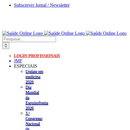
Skip
Subscrever Jornal / Newsletter
to
content
Pesquisar
LOGIN PROFISSIONAIS
JMF
ESPECIAIS
Update em
medicina
2026
Dia
Mundial
da
Esquizofrenia
2026
3.ᵒ
Congresso
Nacional
de